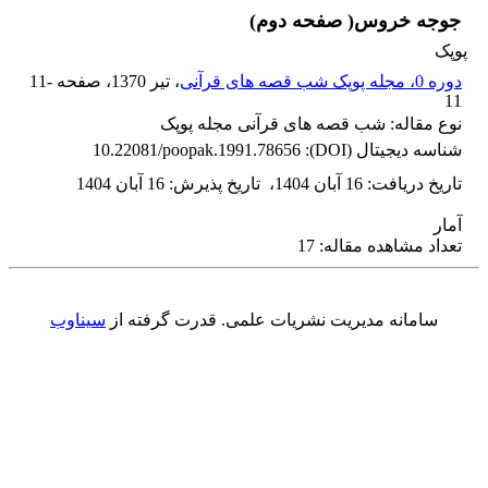
جوجه خروس( صفحه دوم)
پوپک
دوره 0، مجله پوپک شب قصه های قرآنی
، تیر 1370
، صفحه
11-
11
نوع مقاله: شب قصه های قرآنی مجله پوپک
شناسه دیجیتال (DOI):
10.22081/poopak.1991.78656
تاریخ دریافت
:
16 آبان 1404
،
تاریخ پذیرش
:
16 آبان 1404
آمار
تعداد مشاهده مقاله: 17
سامانه مدیریت نشریات علمی.
قدرت گرفته از
سیناوب