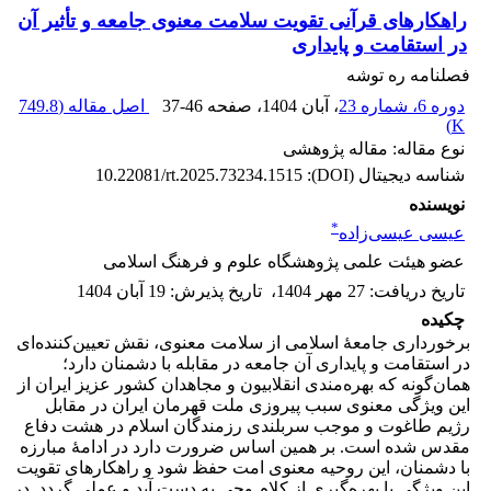
راهکارهای قرآنی تقویت سلامت معنوی جامعه و تأثیر آن
در استقامت و پایداری
فصلنامه ره توشه
دوره 6، شماره 23
، آبان 1404
، صفحه
37-46
اصل مقاله (
749.8
)
K
نوع مقاله: مقاله پژوهشی
شناسه دیجیتال (DOI):
10.22081/rt.2025.73234.1515
نویسنده
*
عیسی عیسی‌زاده
عضو هیئت علمی پژوهشگاه علوم و فرهنگ اسلامی
تاریخ دریافت
:
27 مهر 1404
،
تاریخ پذیرش
:
19 آبان 1404
چکیده
برخورداری جامعۀ اسلامی از سلامت معنوی، نقش تعیین‌کننده‌ای
در استقامت و پایداری آن جامعه در مقابله با دشمنان دارد؛
همان‌گونه که بهره‌مندی انقلابیون و مجاهدان کشور عزیز ایران از
این ویژگی معنوی سبب پیروزی ملت قهرمان ایران در مقابل
رژیم طاغوت و موجب سربلندی رزمندگان اسلام در هشت دفاع
مقدس شده است. بر همین اساس ضرورت دارد در ادامۀ مبارزه
با دشمنان، این روحیه معنوی امت حفظ شود و راهکارهای تقویت
این ویژگی با بهره‌گیری از کلام وحی به دست آید و عملی گردد. در