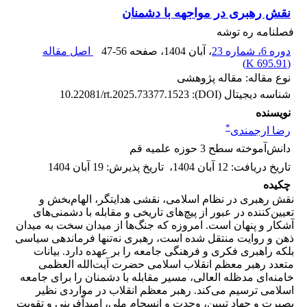
نقش رهبری در مواجهه با دشمنان
فصلنامه ره توشه
دوره 6، شماره 23
، آبان 1404
، صفحه
47-56
اصل مقاله
)
695.91 K
(
نوع مقاله: مقاله پژوهشی
شناسه دیجیتال (DOI):
10.22081/rt.2025.73377.1523
نویسنده
*
رضا ارجمندی
دانش‌آموخته سطح 3 حوزه علمیه قم
تاریخ دریافت
:
12 آبان 1404
،
تاریخ پذیرش
:
19 آبان 1404
چکیده
نقش رهبری در نظام اسلامی، نقشی هدایتگر، الهام‌بخش و
تعیین‌کننده در عبور از پیچ‌های تاریخی و مقابله با دشمنی‌های
آشکار و پنهان است. امروزه که جنگ‌ها از میدان سخت به میدان
ذهن و روایت منتقل شده است، رهبری نه‌تنها فرماندهی سیاسی
بلکه راهبری فکری و فرهنگی جامعه را بر عهده دارد. بیانات
متعدد رهبر معظم انقلاب اسلامی حضرت آیت‌الله العظمی
خامنه‌ای مدظله العالی، مسیر مقابله با دشمنان را برای جامعه
اسلامی ترسیم می‌کند. رهبر معظم انقلاب در مواردی نظیر
بصیرت و جهاد تبیین، وحدت و انسجام ملی، امیدآفرینی و تقویت