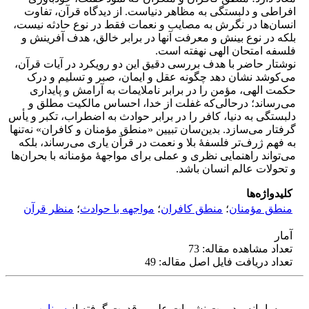
افراطی و دلبستگی به مظاهر دنیاست. از دیدگاه قرآن، تفاوت
انسان‌ها در نگرش به مصایب و نعمات فقط در نوع حادثه نیست،
بلکه در نوع بینش و معرفت آنها در برابر خالق، هدف آفرینش و
فلسفه امتحان الهی نهفته است.
نوشتار حاضر با هدف بررسی دقیق این دو رویکرد در آیات قرآن،
می‌کوشد نشان دهد چگونه عقل و ایمان، صبر و تسلیم و درک
حکمت الهی، مؤمن را در برابر ناملایمات به آرامش و پایداری
می‌رساند؛ در‌حالی‌که غفلت از خدا، احساس مالکیت مطلق و
دلبستگی به دنیا، کافر را در برابر حوادث به اضطراب، تکبر و یأس
گرفتار می‌سازد. بدین‌سان تبیین «منطق مؤمنان و کافران» نه‌تنها
به فهم ژرف‌تر فلسفۀ بلا و نعمت در قرآن یاری می‌رساند، بلکه
می‌تواند راهنمایی نظری و عملی برای مواجهۀ مؤمنانه با بحران‌ها
و تحولات عالم انسان باشد.
کلیدواژه‌ها
منطق مؤمنان
؛
منطق کافران
؛
مواجهه با حوادث
؛
منظر قرآن
آمار
تعداد مشاهده مقاله: 73
تعداد دریافت فایل اصل مقاله: 49
سامانه مدیریت نشریات علمی.
قدرت گرفته از
سیناوب