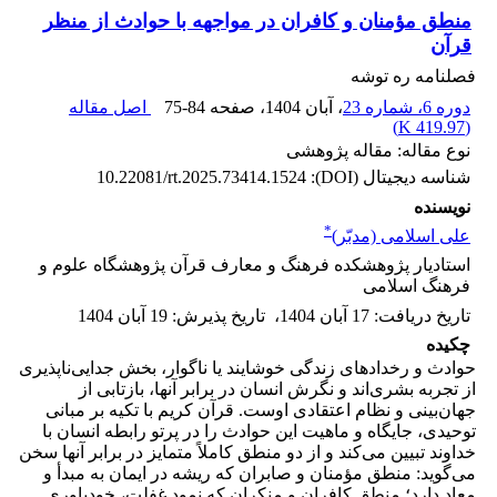
منطق مؤمنان و کافران در مواجهه با حوادث از منظر
قرآن
فصلنامه ره توشه
دوره 6، شماره 23
، آبان 1404
، صفحه
75-84
اصل مقاله
)
419.97 K
(
نوع مقاله: مقاله پژوهشی
شناسه دیجیتال (DOI):
10.22081/rt.2025.73414.1524
نویسنده
*
علی اسلامی (مدبّر)
استادیار پژوهشکده فرهنگ و معارف قرآن پژوهشگاه علوم و
فرهنگ اسلامی
تاریخ دریافت
:
17 آبان 1404
،
تاریخ پذیرش
:
19 آبان 1404
چکیده
حوادث و رخدادهای زندگی خوشایند یا ناگوار، بخش جدایی‌ناپذیری
از تجربه بشری‌اند و نگرش انسان در برابر آنها، بازتابی از
جهان‌بینی و نظام اعتقادی اوست. قرآن کریم با تکیه بر مبانی
توحیدی، جایگاه و ماهیت این حوادث را در پرتو رابطه انسان با
خداوند تبیین می‌کند و از دو منطق کاملاً متمایز در برابر آنها سخن
می‌گوید: منطق مؤمنان و صابران که ریشه در ایمان به مبدأ و
معاد دارد؛ منطق کافران و منکران که نمود غفلت، خودباوری