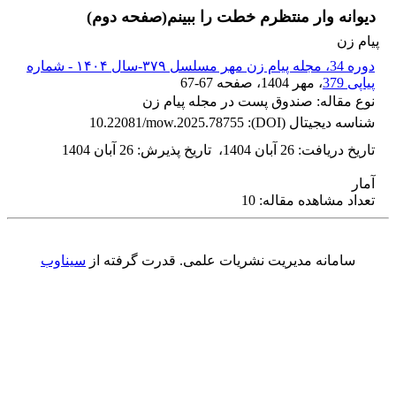
دیوانه وار منتظرم خطت را ببینم(صفحه دوم)
پیام زن
دوره 34، مجله پیام زن مهر مسلسل ۳۷۹-سال ۱۴۰۴ - شماره
پیاپی 379
، مهر 1404
، صفحه
67-67
نوع مقاله: صندوق پست در مجله پیام زن
شناسه دیجیتال (DOI):
10.22081/mow.2025.78755
تاریخ دریافت
:
26 آبان 1404
،
تاریخ پذیرش
:
26 آبان 1404
آمار
تعداد مشاهده مقاله: 10
سامانه مدیریت نشریات علمی.
قدرت گرفته از
سیناوب