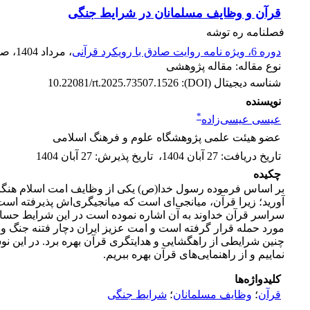
قرآن و وظایف مسلمانان در شرایط جنگی
فصلنامه ره توشه
دوره 6، ویژه نامه روایت صادق با رویکرد قرآنی
، مرداد 1404
، ص
نوع مقاله: مقاله پژوهشی
شناسه دیجیتال (DOI):
10.22081/rt.2025.73507.1526
نویسنده
*
عیسی عیسی‌زاده
عضو هیئت علمی پژوهشگاه علوم و فرهنگ اسلامی
تاریخ دریافت
:
27 آبان 1404
،
تاریخ پذیرش
:
27 آبان 1404
چکیده
بر اساس فرموده رسول خدا(ص) یکی از وظایف امت اسلام هنگام بر
آورید؛ زیرا قرآن، میانجى‌اى است که میانجیگرى‌اش پذیرفته است
سراسر قرآن خداوند به آن اشاره نموده است در این شرایط حسا
مورد حمله قرار گرفته است و امت عزیز ایران دچار فتنه جنگ و 
چنین شرایطی از راهگشایی و هدایتگری قرآن بهره برد. در این 
نماییم و از راهنمایی‌های قرآن بهره ببریم.
کلیدواژه‌ها
قرآن
؛
وظایف مسلمانان
؛
شرایط جنگی