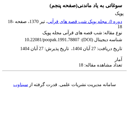
سوغاتی به یاد ماندنی(صفحه پنجم)
پوپک
دوره 0، مجله پوپک شب قصه های قرآنی
، تیر 1370
، صفحه
18-
18
نوع مقاله: شب قصه های قرآنی مجله پوپک
شناسه دیجیتال (DOI):
10.22081/poopak.1991.78807
تاریخ دریافت
:
27 آبان 1404
،
تاریخ پذیرش
:
27 آبان 1404
آمار
تعداد مشاهده مقاله: 18
سامانه مدیریت نشریات علمی.
قدرت گرفته از
سیناوب