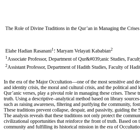
The Role of Divine Traditions in the Qur’an in Managing the Crises 
1
2
؛ Maryam Velayati Kababian
Elahe Hadian Rasanani
1
Associate Professor, Department of Qur&#039;anic Studies, Facult
2
Assistant Professor, Department of Hadith Studies, Faculty of Hadi
In the era of the Major Occultation—one of the most sensitive and dec
and identity crisis, the moral and cultural crisis, and the political an
Qur’anic verses, play a pivotal role in managing these crises. These tr
truth. Using a descriptive–analytical method based on library sources
such as raising awareness, filtering and purifying the community, fost
These traditions prevent collapse, despair, and passivity, guiding t
The analysis reveals that these traditions not only protect the communi
civilizational opportunities that reinforce the front of truth. Based o
community and fulfilling its historical mission in the era of Occultatio