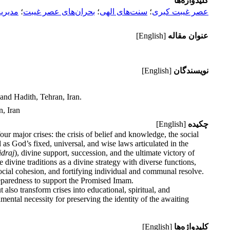
کلیدواژه‌ها
عصر غیبت کبری
؛
سنت‌های الهی
؛
بحران‌های عصر غیبت
؛
مدیری
عنوان مقاله
[English]
نویسندگان
[English]
and Hadith, Tehran, Iran.
n, Iran
چکیده
[English]
r major crises: the crisis of belief and knowledge, the social
od as God’s fixed, universal, and wise laws articulated in the
tidraj
), divine support, succession, and the ultimate victory of
ivine traditions as a divine strategy with diverse functions,
social cohesion, and fortifying individual and communal resolve.
reparedness to support the Promised Imam.
 also transform crises into educational, spiritual, and
amental necessity for preserving the identity of the awaiting
کلیدواژه‌ها
[English]