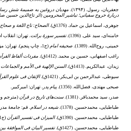
جعفریان، رسول. (۱۳۹۴).
مهدیان دروغین به ضمیمۀ شش رساله
دربارۀ خروج سفیانی؛ تباشیر المحرومین
(اثر تاج‌الدین حسین 
جوهری، اسماعیل بن حماد. (1376ق).
الصحاح: تاج اللغة و صحاح 
خامنه‌ای، سید علی. (1396).
تفسیر سورۀ برائت
. تهران: انقلاب 
خمینی، روح‌الله. (1389).
صحیفه امام
(ج1، چاپ پنجم). تهران: مؤسسۀ تنظیم و نشر آثار امام خمینی(ره).
راغب اصفهانی، حسین بن محمد. (1412ق).
مفردات ألفاظ القرآ
زیدان، عبدالکریم. (1413ق).
السنن الإلهیة فی الأمم و الجماعات 
سیوطی، عبدالرحمن بن ابی‌بکر. (1421ق).
الإتقان فی علوم القر
صبحی مهتدی، فضل‌الله. (1356).
پیام پدر
. تهران: امیرکبیر.
صدر، سید محمدباقر. (1381).
سنت‌های تاریخ در قرآن
(مترجم و 
طباطبایی، محمدحسین. (1378).
شیعه در اسلام
. قم: جامعۀ مدر
طباطبایی، محمدحسین. (1390ق).
المیزان فی تفسیر القرآن
(ج1، چاپ دوم،). بیروت: مؤسسة الأعلمی للمطبوعات.
طباطبایی، محمدحسین. (1427ق).
تفسیر البیان فی الموافقة بین