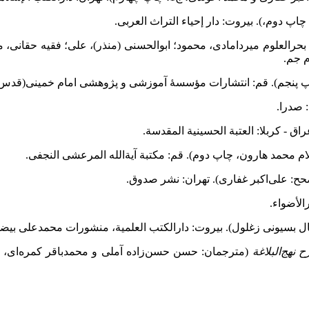
العلوم میردامادی، محمود؛ ابوالحسنی (منذر)، علی؛ فقیه حقانی، موسی؛
 جم.
 پنجم).
قم: انتشارات مؤسسۀ آموزشی و پژوهشی امام خمینی(قدس 
راق - کربلا: العتبة الحسینیة المقدسة.
محمد هارون، چاپ دوم). قم: مکتبة آیة‌الله المرعشی النجفی.
: علی‌اکبر غفاری). تهران: نشر صدوق.
 بسیونی زغلول). بیروت: دارالکتب العلمیة، منشورات محمدعلی بیض
 نهج‌البلاغة