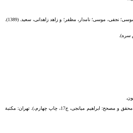
 نجفی، موسی؛ نامدار، مظفر؛ و زاهد زاهدانی، سعید. (1389).
سره).
ون.
(مترجمان: حسن حسن‌زاده آملی و محمدباقر کمره‌ای، محقق و مصحح: ابراهیم میانجی، ج17، چاپ چهارم،). تهران: مکتبة