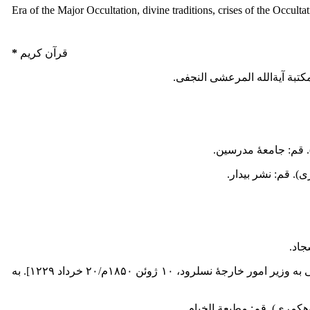
Era of the Major Occultation, divine traditions, crises of the Occult
قرآن کریم
*
 قم: نشر بیدار.
جاد.
[اسناد آرشیو وزارت خارجۀ روسیه، پروندۀ شمارۀ ۱۳۳ تهران، گزارش سفیر دالگورکی به وزیر امور خارجۀ نسلرود، ۱۰ ژوئن ۱۸۵۰م/۲۰ خرداد ۱۲۲۹]. به
مری). قم: مطبعة الخیام.