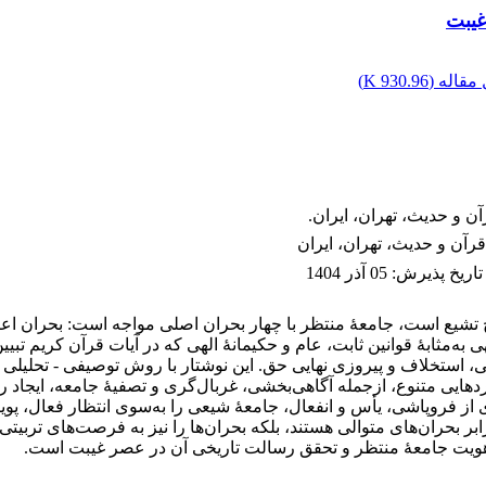
غیبت
مقاله (
930.96 K
)
ن و حدیث، تهران، ایران.
رآن و حدیث، تهران، ایران
تاریخ پذیرش
:
05 آذر 1404
شیع است، جامعۀ منتظر با چهار بحران اصلی مواجه است: بحران اعتق
‌مثابۀ قوانین ثابت، عام و حکیمانۀ الهی که در آیات قرآن کریم تبیین 
استخلاف و پیروزی نهایی حق. این نوشتار با روش توصیفی - تحلیلی ب
رکردهایی متنوع، ازجمله آگاهی‌بخشی، غربال‌گری و تصفیۀ جامعه، ایجا
ی از فروپاشی، یأس و انفعال، جامعۀ شیعی را به‌سوی انتظار فعال، پوی
ابر بحران‌های متوالی هستند، بلکه بحران‌ها را نیز به فرصت‌های تربیتی
 هویت جامعۀ منتظر و تحقق رسالت تاریخی آن در عصر غیبت است.