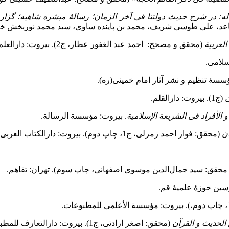
: در شرح حدیث دولتنا فی آخر الزمان؛ رسالۀ مبشره شاهیه؛ گزا
صاعد، علی طوسی شریف، محمد بن پاینده ساوی، سید محمد نوربخش خرا
العربیة
(محقق و مصحح: احمد عبد الغفور عطار، ج2). بیروت: دارالعلم للملایین.
اسلامی.
ن
(ج1). بیروت: دارالقلم.
و الأفراد فی الشریعة الإسلامیة
. بیروت: مؤسسة الرسالة.
آن
(محقق: فواز احمد زمرلی، ج1، چاپ دوم). بیروت: دارالکتاب العربی.
محقق: سید جمال‌الدین موسوی اصفهانی، چاپ سوم). تهران: تفاهم.
سین حوزۀ علمیۀ قم.
 الحدیث و القرآن
(محقق: اصغر ارادتی، ج1). بیروت: دارالتعارف للمطبوعات.