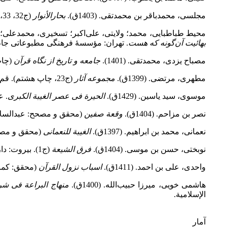
مجلسی، محمدباقر بن محمدتقی. (1403ق).
بحارالأنوار
(ج32، 33، چاپ دوم،). بیروت: دار إحیاء التراث العربی.
محیط طباطبایی، محمد؛ ولایتی، علی‌اکبر؛ تسخیری، محمدعلی؛ بحر
بهائیت آن‌گونه که هست
. تهران: مؤسسۀ فرهنگی مطبوعاتی جام
مصباح یزدی، محمدتقی. (1401).
جامعه و تاریخ از نگاه قرآن
(چاپ
مطهری، مرتضی. (1399ق).
مجموعه آثار
(ج23، چاپ هشتم). قم: صدرا.
موسوی، سید یاسین. (1429ق).
الحیرة فی عصر الغیبة الکبری
. ع
نصر بن مزاحم. (1404ق).
وقعة صفین
(محقق و مصحح: عبدالسلام 
نعمانی، محمد بن ابراهیم. (1397ق).
الغیبة للنعمانی
(محقق و مصحح
نوبختی، حسن بن موسی. (1404ق).
فرق الشیعة
(ج1). بیروت: دارالأضواء.
واحدی، علی بن احمد. (1411ق).
اسباب نزول القرآن
(محقق: کمال
هاشمی خویی، میرزا حبیب‌الله. (1400ق).
منهاج البراعة فی شرح
الإسلامیة.
آمار