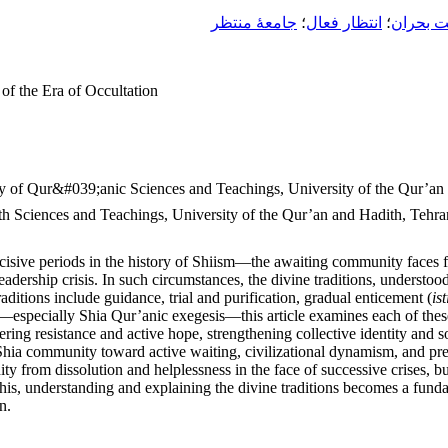
ت بحران
؛
انتظار فعال
؛
جامعۀ منتظر
of the Era of Occultation
y of Qur&#039;anic Sciences and Teachings, University of the Qur’an 
th Sciences and Teachings, University of the Qur’an and Hadith, Tehra
isive periods in the history of Shiism—the awaiting community faces fou
d leadership crisis. In such circumstances, the divine traditions, understo
aditions include guidance, trial and purification, gradual enticement (
is
—especially Shia Qur’anic exegesis—this article examines each of these d
ering resistance and active hope, strengthening collective identity and 
he Shia community toward active waiting, civilizational dynamism, and p
ty from dissolution and helplessness in the face of successive crises, but
n this, understanding and explaining the divine traditions becomes a fund
n.