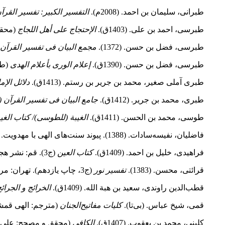
طبرانی، سلیمان بن احمد. (2008م).
التفسیر الکبیر: تفسیر القرآ
طبرسی، احمد بن علی. (1403ق).
الإحتجاج علی أهل اللجاج
(محقق و 
طبرسی، فضل بن حسن. (1372).
مجمع البیان فی تفسیر القرآن
طبرسی، فضل بن حسن. (1390ق).
إعلام الوری بأعلام الهدی
(ط-
طبری آملی صغیر، محمد بن جریر بن رستم. (1413ق).
دلائل الإم
طبری، محمد بن جریر. (1412ق).
جامع البیان فی تفسیر القرآن 
طوسی، محمد بن الحسن. (1411ق).
الغیبة (للطوسی)/ کتاب الغی
فاضلیان، نفیسه‌سادات. (1388). پیوند سنت‌های الهی با مهدویت.
فراهیدی، خلیل بن احمد. (1409ق).
کتاب العین
(ج3). قم: نشر هجرت.
قرائتی، محسن. (1383).
تفسیر نور
(ج3، چاپ یازدهم). تهران: مرکز فرهنگی درس‌هایی از قرآن.
قطب‌الدین راوندی، سعید بن هبة الله. (1409ق).
الخرائج و الجرائ
قمی، شیخ عباس. (بی‌تا).
کلیات مفاتیح‌الجنان
(مترجم: الهی قمشه
کلینی، محمد بن یعقوب. (1407ق).
الکافی
(محقق و مصحح: علی‌اکبر غفاری و محمد آ