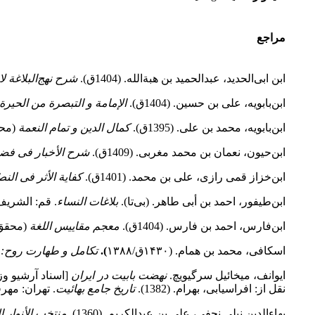
مراجع
ابن ابی‌الحدید، عبدالحمید بن هبة‌الله. (1404ق).
شرح نهج‌البلاغة لا
ابن‌بابویه، علی بن حسین. (1404ق).
الإمامة و التبصرة من الحیرة
ابن‌بابویه، محمد بن علی. (1395ق).
کمال الدین و تمام النعمة
(محقق 
ابن‌حیون، نعمان بن محمد مغربی. (1409ق).
شرح الأخبار فی فضائ
ابن‌خزاز قمی رازی، علی بن محمد. (1401ق).
کفایة الأثر فی الن
ابن‌طیفور، احمد بن أبی طاهر. (بی‌تا).
بلاغات النساء
. قم: الشری
ابن‌فارس، احمد بن فارس. (1404ق).
معجم مقاییس اللغة
(محقق و مص
اسکافی، محمد بن همام. (۱۴۳۰ق/۱۳۸۸
).
تکامل و طهارت روح: 
ایوانف، میخائیل سرگیویچ.
نهضت بابیت در ایران
نقل از: افراسیابی، بهرام. (1382).
تاریخ جامع بهائیت
. تهران: مهرف
بهاء‌الدین نیلی نجفی، علی بن عبدالکریم. (1360).
منتخب الأنوار ا