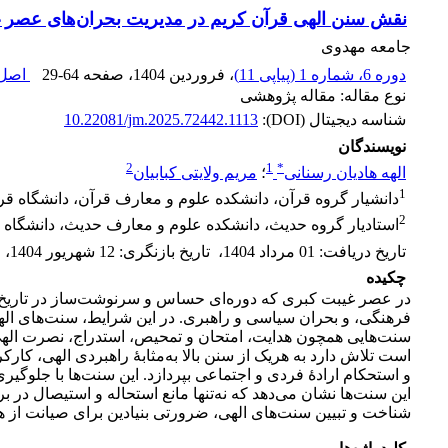
نقش سنن الهی قرآن کریم در مدیریت بحران‌های عصر 
جامعه مهدوی
دوره 6، شماره 1 (پیاپی 11)
، فروردین 1404
، صفحه
29-64
اصل 
نوع مقاله: مقاله پژوهشی
شناسه دیجیتال (DOI):
10.22081/jm.2025.72442.1113
نویسندگان
2
1
*
الهه هادیان رسنانی
؛
مریم ولایتی کبابیان
1
دانشیار گروه قرآن، دانشکده علوم و معارف قرآن، دانشگاه قرآ
2
استادیار گروه حدیث، دانشکده علوم و معارف حدیث، دانشگاه ق
تاریخ دریافت
:
01 مرداد 1404
،
تاریخ بازنگری
:
12 شهریور 1404
،
چکیده
در عصر غیبت کبری که دوره‌ای حساس و سرنوشت‌ساز در تاریخ ت
فرهنگی، و بحران سیاسی و راهبری. در این شرایط، سنت‌های الهی به
سنت‌هایی همچون هدایت، امتحان و تمحیص، استدراج، نصرت الهی، 
است تلاش دارد به هریک از سنن بالا به‌مثابۀ راهبردی الهی، کا
و استحکام ارادۀ فردی و اجتماعی بپردازد. این سنت‌ها با جلوگیر
این سنت‌ها نشان می‌دهد که نه‌تنها مانع استحاله و استیصال در بر
شناخت و تبیین سنت‌های الهی، ضرورتی بنیادین برای صیانت از