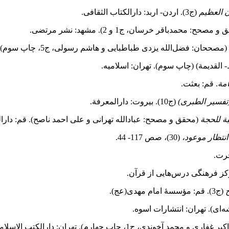
ن العظیم
(ج3). اردن- اربد: دارالکتاب الثقافی.
مصحح: محمدباقر خرسان، ج1 و 2). مشهد: نشر مرتضی.
(مصححان: فضل‌الله یزدی طباطبایی و هاشم رسولی، ج5، چاپ سوم). تهران: ناصرخسرو.
 القدیمة) (چاپ سوم). تهران: اسلامیه.
امة
. قم: بعثت.
(تفسیر الطبری)
(ج10). بیروت: دارالمعرفة.
بة للحجة
(محقق و مصحح: عبادالله تهرانی و علی احمد ناصح). قم: دارال
انتظار موعود،
(30)، صص 117‑ 44.
ح
(ج3). قم: مؤسسۀ امام مهدی(عج).
‌ای). تهران: انتشارات اسوه.
خوندی، ج1، چاپ چهارم). تهران: دارالکتب الإسلامیة.