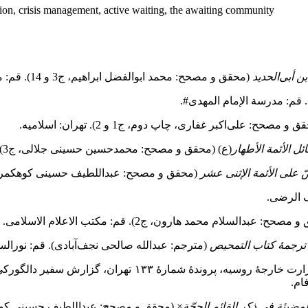
ation, crisis management, active waiting, the awaiting community
بن أبی‌الحدید
(محقق و مصحح: محمد ابوالفضل ابراهیم، ج3 و 14). قم: مکتبة آیة‌الله المرعشی النجفی.
. قم: مدرسة الإمام المهدی#.
و مصحح: علی‌اکبر غفاری، چاپ دوم، ج1 و 2). تهران: اسلامیه.
ل الأئمة الأطهار
(ع)
(محقق و مصحح: محمدحسین حسینی جلالی، ج3). قم: جامعۀ مدرسین.
صّ علی الأئمة الإثنی عشر
(محقق و مصحح: عبداللطیف حسینی کوهکمری).
ف الرضی.
حح: عبدالسلام محمد هارون، ج2). قم: مکتب الاعلام الاسلامی.
ترجمۀ کتاب التمحیص
(مترجم: عبدالله صالحی نجف‌آبادی). قم: نورالس
ام.
لمضیئة فی ذکر القائم الحجّة
×
(محقق و مصحح: عبداللطیف حسینی کوهک