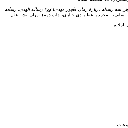
رش سه رساله دربارۀ زمان ظهور مهدی
(عج)
؛ رسالۀ الهدی؛ رساله
سانی، و محمد واعظ یزدی حائری، چاپ دوم). تهران: نشر علم.