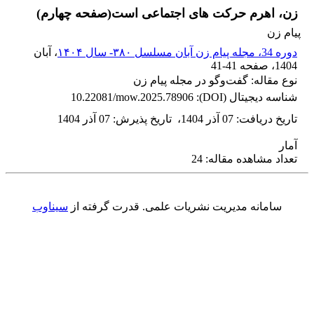
زن، اهرم حرکت های اجتماعی است(صفحه چهارم)
پیام زن
دوره 34، مجله پیام زن آبان مسلسل ۳۸۰- سال ۱۴۰۴
، آبان
1404
، صفحه
41-41
نوع مقاله: گفت‌وگو در مجله پیام زن
شناسه دیجیتال (DOI):
10.22081/mow.2025.78906
تاریخ دریافت
:
07 آذر 1404
،
تاریخ پذیرش
:
07 آذر 1404
آمار
تعداد مشاهده مقاله: 24
سامانه مدیریت نشریات علمی.
قدرت گرفته از
سیناوب