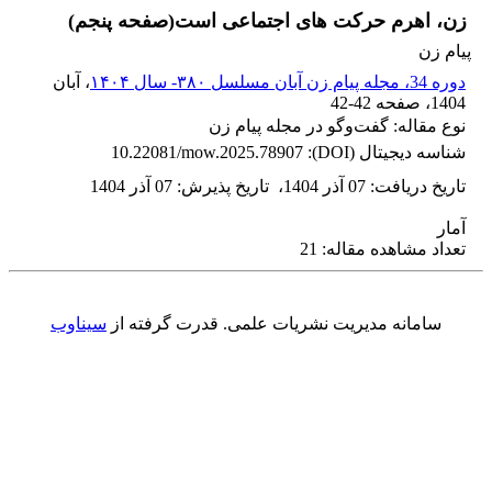
زن، اهرم حرکت های اجتماعی است(صفحه پنجم)
پیام زن
دوره 34، مجله پیام زن آبان مسلسل ۳۸۰- سال ۱۴۰۴
، آبان
1404
، صفحه
42-42
نوع مقاله: گفت‌وگو در مجله پیام زن
شناسه دیجیتال (DOI):
10.22081/mow.2025.78907
تاریخ دریافت
:
07 آذر 1404
،
تاریخ پذیرش
:
07 آذر 1404
آمار
تعداد مشاهده مقاله: 21
سامانه مدیریت نشریات علمی.
قدرت گرفته از
سیناوب