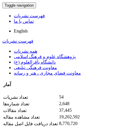
Toggle navigation
فهرست نشریات
تماس با ما
English
فهرست نشریات
همه نشریات
پژوهشگاه علوم و فرهنگ اسلامی
دانشگاه باقرالعلوم (ع)
معاونت فرهنگی تبلیغی
معاونت فضای مجازی ، هنر و رسانه
آمار
54
تعداد نشریات
2,648
تعداد شماره‌ها
37,445
تعداد مقالات
19,202,592
تعداد مشاهده مقاله
8,770,720
تعداد دریافت فایل اصل مقاله