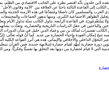
ه لابن خلدون بأنّه اقتصر نظره على الجانب الاقتصادي من الظلم، بما ي
تقل الكاتب إلى القاعدة الثالثة باحثا عن العلاقة بين "الأمة وقانون الأجل"
لدى العرب والمسلمين كان ناضجًا ومُتقدِّمًا في هذه الأزمنة الحديثة وال
 وتحليل الظواهر الاجتماعية الكبرى، ومنها تدهور الجماعات والمجتمعات
ا يَسْتَقْدِمُونَ). في القاعدة الرابعة، تناول الكاتب سنّة تداول الأيام وتعاقبها، م
ين والباحثين في حقل الدراسات التاريخية والحضارية، وتعدَّدت بشأنهم
تب تفسيرات لمالك بن نبي وعماد الدين خليل في شأن الدورات الحضاري
 العودة وإحياء الحضارة من جديد. كما أنّ قوله تعالى: (إِنَّ اللهَ لا يُغَيِّر
 التحوّل الداخلي والأخلاقي والإيماني. هذه هي أبرز القواعد الكلية التي 
وين دورة حضارية تُمهِّد لقيام حضارة إسلامية جديدة. فمن القرآن نتبصّ
رة الدينية التي لا قيام لحضارة من دونها بعد التخلُّق بها نفسيًّا وفكريًّا.
لحضارة