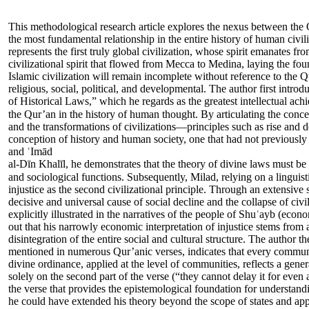
This methodological research article explores the nexus between the 
the most fundamental relationship in the entire history of human civili
represents the first truly global civilization, whose spirit emanates f
civilizational spirit that flowed from Mecca to Medina, laying the fo
Islamic civilization will remain incomplete without reference to the 
religious, social, political, and developmental. The author first intro
of Historical Laws,” which he regards as the greatest intellectual ach
the Qur’an in the history of human thought.  (السنن الإلهية), the Qur’an provides universal and continuous principles for understanding the movement of history
and the transformations of civilizations—principles such as rise and d
conception of history and human society, one that had not previousl
and ʿImād
al-Dīn Khalīl, he demonstrates that the theory of divine laws must be
and sociological functions. Subsequently, Milad, re (هلاک القری) and the law of
injustice as the second civilizational principle. Through an extensive s
decisive and universal cause of social decline and the collapse of civ
explicitly illustrated in the narratives of the people of Shuʿayb (econo
out that his narrowly economic interpretation of injustice stems from 
disintegration of the entire social and cultural structure. The author
mentioned in numerous Qur’anic verses, indicates that every community
divine ordinance, applied at the level of communities, reflects a gene
solely on the second part of the verse (“they cannot delay it for even 
the verse that provides the epistemological foundation for understandi
he could have extended his theory beyond the scope of states and applie