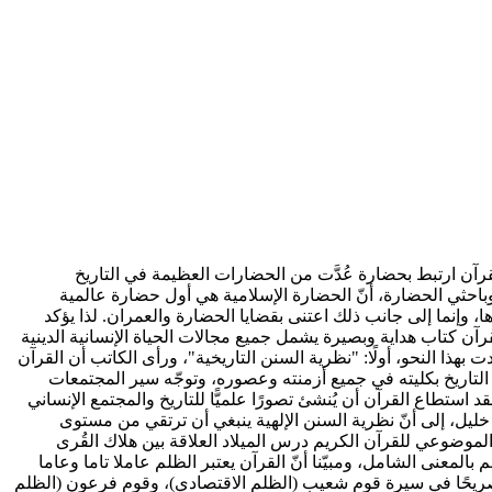
قرآن ارتبط بحضارة عُدَّت من الحضارات العظيمة في التاريخ
باحثي الحضارة، أنّ الحضارة الإسلامية هي أول حضارة عالمية
ها، وإنما إلى جانب ذلك اعتنى بقضايا الحضارة والعمران. لذا يؤكد
القرآن كتاب هداية وبصيرة يشمل جميع مجالات الحياة الإنسانية الدينية
ذا النحو، أولًا: "نظرية السنن التاريخية"، ورأى الكاتب أن القرآن
ة التاريخ بكليته في جميع أزمنته وعصوره، وتوجّه سير المجتمعات
استطاع القرآن أن يُنشئ تصورًا علميًّا للتاريخ والمجتمع الإنساني
ليل، إلى أنّ نظرية السنن الإلهية ينبغي أن ترتقي من مستوى
والموضوعي للقرآن الكريم درس الميلاد العلاقة بين هلاك القُرى
بالمعنى الشامل، ومبيّنا أنّ القرآن يعتبر الظلم عاملا تاما وعاما
د صريحًا في سيرة قوم شعيب (الظلم الاقتصادي)، وقوم فرعون (الظلم