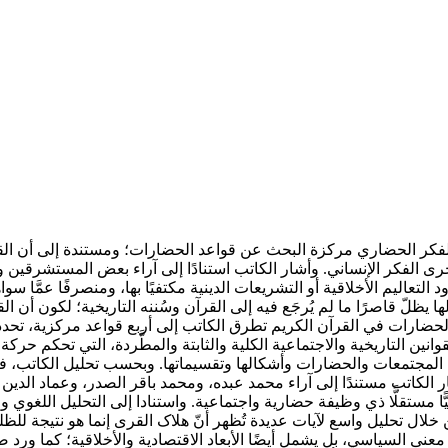
م والفكر الحضاري مركزة البحث عن قواعد الحضارات؛ ومستندة إلى أن ال
ى الفكر الإنساني. وأشار الكاتب استنادًا إلى آراء بعض المستشرقين و
تعاليم الأخلاقية أو التشريعات الدينية مكتفيًا بها، ومنصرفًا عمَّا سوا
لها يظلّ قاصرًا ما لم يُرجَع فيه إلى القرآن وسُننه التاريخية؛ لكون أن 
ضارات في القرآن الكريم تطرق الكاتب إلى أربع قواعد مركزية، تحددت به
ين التاريخية والاجتماعية الكلية والثابتة والمطَّردة، التي تحكم حرك
ه المجتمعات والحضارات وأشكالها وتقسيماتها. وبحسب تحليل الكاتب، فقد 
كاتب مستندًا إلى آراء محمد عبده، ومحمد باقر الصدر، وعماد الدين خ
ًا مستقلًّا ذي وظيفة حضارية واجتماعية. واستنادا إلى التحليل اللغوي 
خلال تحليل واسع لآيات عديدة تُظهر أنّ هلاک القرى إنما هو نتيجة للظلم 
عنى السياسي، بل يشمل أيضًا الأبعاد الاقتصادية والأخلاقية؛ كما ور