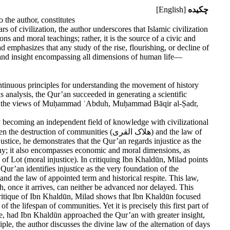
چکیده
[English]
 the author, constitutes
s of civilization, the author underscores that Islamic civilization
ns and moral teachings; rather, it is the source of a civic and
emphasizes that any study of the rise, flourishing, or decline of
ce and insight encompassing all dimensions of human life—
s analysis, the Qur’an succeeded in generating a scientific
ing to the views of Muḥammad ʿAbduh, Muḥammad Bāqir al-Ṣadr,
eby becoming an independent field of knowledge with civilizational
ip between the destruction of communities
justice, he demonstrates that the Qur’an regards injustice as the
ranny; it also encompasses economic and moral dimensions, as
e of Lot (moral injustice). In critiquing Ibn Khaldūn, Milad points
Qur’an identifies injustice as the very foundation of the
and the law of appointed term and historical respite. This law,
h, once it arrives, can neither be advanced nor delayed. This
is critique of Ibn Khaldūn, Milad shows that Ibn Khaldūn focused
 the lifespan of communities. Yet it is precisely this first part of
tive, had Ibn Khaldūn approached the Qur’an with greater insight,
ple, the author discusses the divine law of the alternation of days