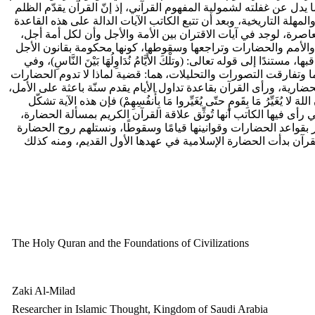
دل عن غفلته لشمولية المفهوم القرآني، إذ إنّ القرآن يقدّم الظلم
 والمهلة التاريخية، وبعد أن تتبع الكاتب الآيات الدالة على هذه القاعدة
معاصرة، لوجد في آيات الاقتران بين الأمة والأجل وأن لكل أمة أجل،
 والأمم والحضارات وتراجعها وسقوطها، كونها محكومة بقانون الأجل
ستندًا إلى قوله تعالى: (وتلْكَ الأَيَّامُ نُدَاوِلُهَا بَيْنَ النَّاسِ)، وفي
ا وتفارقت التصورات والتحليلات، هما: قضية لماذا لا تدوم الحضارات
ة، ورأى القرآن بقاعدة تداول الأيام يقدم سنّة باعثة على الأمل،
ُ مَا بِقَومٍ حتّى يُغَيِّروا مَا بِأَنفُسِهِمْ) فإن هذه الآية تشكّل
رأى فيها الكاتب أنها تُوثِّق علاقة القرآن الكريم بمسألة الحضارة،
َر بقواعد الحضارات وقوانينها قيامًا وسقوطًا، ونستلهم روح الحضارة
 ومن القرآن بدأت الحضارة الإسلامية في عهدها الأول القديم، ومنه كذلك
The Holy Quran and the Foundations of Civilizations
Zaki Al-Milad
Researcher in Islamic Thought, Kingdom of Saudi Arabia