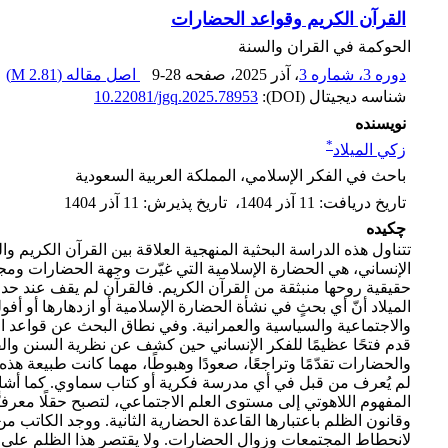
القرآن الكريم وقواعد الحضارات
الحوكمة في القران والسنة
دوره 3، شماره 3
، آذر 2025
، صفحه
9-28
اصل مقاله (
2.81 M
)
شناسه دیجیتال (DOI):
10.22081/jgq.2025.78953
نویسنده
*
زكي الميلاد
باحث في الفكر الإسلامي، المملكة العربية السعودية
تاریخ دریافت
:
11 آذر 1404
،
تاریخ پذیرش
:
11 آذر 1404
چکیده
تتناول هذه الدراسة البحثية المنهجية العلاقة بين القرآن الكري
الإنساني، هي الحضارة الإسلامية التي غيّرت وجهة الحضارات ومجر
حقيقية روحها منبثقة من القرآن الكريم. فالقرآن لم يقف عند حدود ال
الميلاد أنّ أي بحثٍ في نشأة الحضارة الإسلامية أو ازدهارها أو أفو
والاجتماعية والسياسية والعمرانية. وفي نطاق البحث عن قواعد الح
قدم فتحًا عظيمًا للفكر الإنساني حين كشف عن نظرية السنن والقوان
والحضارات تقدّمًا وتراجعًا، صعودًا وهبوطًا، مهما كانت طبيعة هذ
لم يُعرف من قبل في أي مدرسة فكرية أو كتاب سماوي. كما أشار ال
المفهوم اللاهوتي إلى مستوى العلم الاجتماعي، لتصبح حقلًا معرفيّ
وقانون الظلم باعتبارها القاعدة الحضارية الثانية. ووجد الكاتب من 
لانحطاط المجتمعات وزوال الحضارات. ولا يقتصر هذا الظلم على م