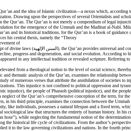
Qur’an and the idea of Islamic civilization—a nexus which, according to
zation. Drawing upon the perspectives of several Orientalists and scholar
rom the Qur’an. The Qur’an is not merely a compendium of legal injunctio
undation for the emergence of the Ummah and the Madīnat al-Nabī. Milad 
Qur’an and its historical traditions, for the Qur’an is a book of guidan
duces his central thesis, namely the “Theory
ievement of
By articulating the concept of divine laws
ecline, progress and degeneration, and social evolution. According to hi
y appeared in any intellectual tradition or revealed scripture. Referr
 elevated from a theological notion to the level of social science, ther
lying on a linguistic and thematic analysis of the Qur’an, examines the relationsh
tudy of numerous verses that attribute the annihilation of societies to in
ilizations. This injustice is not confined to political oppression and ty
mic injustice), the people of Pharaoh (political injustice), and the peopl
a neglect of the Qur’an’s comprehensive conception of the term, for the 
 then, in his third principle, examines the connection between the Ummah 
, like individuals, possesses a natural lifespan and a fixed term, whic
ral sociological law that structures the entirety of human history. In h
an hour”), while neglecting the fundamental notion of the determination of
ng the historical life cycle of civilizations. From the author’s perspec
d it to the law governing civilizations and nations. In the fourth princi