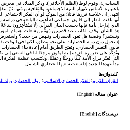
السياسي)، وقوم لوط (الظلم الأخلاقي). وذكر الميلاد في معرض نقد
باعتباره الأساس لانهيار البنية الاجتماعية والثقافية برمّتها. ثمّ ان
انتهى إلى خلاصة قررها قائلا: من المؤكَّد لو أن الفكر الاجتماعي 
أنها تلفت النظر إلى قانون اجتماعي له أهميته البالغة في دراسة
الذي إذا حل بأمة فإنها بحسب البيان القرآني (لَا يَسْتَأْخِرُونَ سَاعَةً وَلَ
هذا الشأن توقف الكاتب عند قضيتين مُهمَّتين شغلت اهتمام المؤرخ
وتستمر؟ وقضية هل تعود الحضارات وتنهض من جديد؟ واستعرض الكا
إذ تحول دون دوام الحضارات على نحو مطلق، لكنها في الوقت نفسه تتيح إمكان
قانون التغيير الحضاري، وتفتح الطريق أمام إعادة بناء الحضارات عبر
وتُؤكِّد على ضرورة العودة إليه ليكون مرجعًا لنا في السعي إلى تك
التي تُغيِّر مزاج الأمة كُلِّيًّا روحيًّا وعقليًّا، ونكتسب عظمة الفك
تبدأ عهدها الجديد إذا سعت سعيها الحضاري الشامل.
کلیدواژه‌ها
القرآن الكريم
؛
الفكر الحضاري الإسلامي
؛
زوال الحضارة
؛
تولد ا
عنوان مقاله
[English]
نویسندگان
[English]