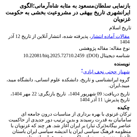
بازنمایی سلطان‌مسعود به مثابه شاه‌آرمانی؛الگوی
ایرانشهری تاریخ بیهقی در مشروعیت بخشی به حکومت
غزنویان
تاریخ اسلام
مقالات آماده انتشار
، پذیرفته شده، انتشار آنلاین از تاریخ 12 آذر
1404
نوع مقاله: مقاله پژوهشی
شناسه دیجیتال (DOI):
10.22081/hiq.2025.72710.2459
نویسنده
*
شهناز حجتی نجف ابادی
گروه ایرانشناسی و تاریخ، دانشکده علوم انسانی، دانشگاه میبد،
میبد،ایران.
تاریخ دریافت
:
09 شهریور 1404
،
تاریخ بازنگری
:
22 مهر 1404
،
تاریخ پذیرش
:
11 آذر 1404
چکیده
ترکان غزنوی با بهره ‌برداری از مناسبات درون جامعه ای
سامانیان به قدرت رسیدند و بدین ترتیب دور جدیدی از حاکمیت
عناصر بیگانه(ترک تبار) بر ایران آغاز شد. هر چند که غزنویان با
منظومه فرهنگ سیاسی ایران یا اندیشه سیاسی ایران باستان