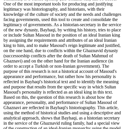
One of the most important tools for producing and justifying
legitimacy was historiography, and historians, with their
knowledge of the culture of society and the needs and challenges
facing governments, used this tool to create and consolidate the
legitimacy of governments. As a historian-secretary in the service
of the new dynasty, Bayhaqi, by writing his history, tries to place
or include Sultan Masoud in the position of an ideal Iranian king
by assigning the requirements and attributes of an ideal Iranian
king to him, and to make Masoud's reign legitimate and justified,
on the one hand, due to conflicts within the Ghaznavid dynasty
(successorship conflicts after the death of Sultan Mahmud of
Ghaznavi) and on the other hand for the Iranian audience (in
order to accept a Turkish or non-Iranian government). The
purpose of this research is not a historical account of Masoud's
appearance and performance, but rather how his personality is
reflected in Bayhaqi's historical text and to identify the meaning
and purpose that results from the specific way in which Sultan
Masoud's personality is reflected as an ideal king in this text.
Based on this, the question of this research is about how the
appearance, personality, and performance of Sultan Masoud of
Ghaznavi are reflected in Bayhaqi's historiography. This article,
using the method of historical studies and using a descriptive and
analytical approach, shows that Bayhaqi, as a historian secretary
in the service of the Ghaznavid ruling family, had a special view
of the construction of an ideal-Iranian monarchy using the model