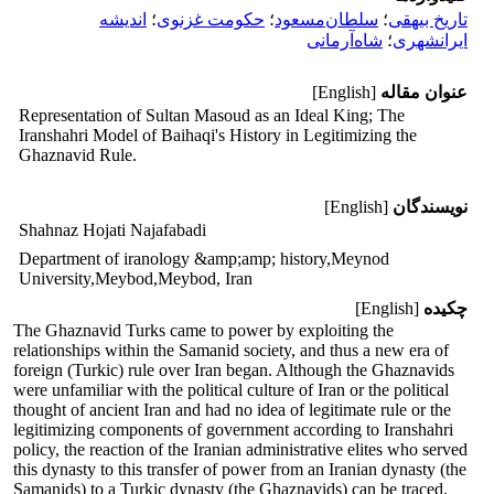
تاریخ بیهقی
؛
سلطان‌مسعود
؛
حکومت غزنوی
؛
اندیشه
ایرانشهری
؛
شاه‌آرمانی
عنوان مقاله
[English]
Representation of Sultan Masoud as an Ideal King; The
Iranshahri Model of Baihaqi's History in Legitimizing the
Ghaznavid Rule.
نویسندگان
[English]
Shahnaz Hojati Najafabadi
Department of iranology &amp;amp; history,Meynod
University,Meybod,Meybod, Iran
چکیده
[English]
The Ghaznavid Turks came to power by exploiting the
relationships within the Samanid society, and thus a new era of
foreign (Turkic) rule over Iran began. Although the Ghaznavids
were unfamiliar with the political culture of Iran or the political
thought of ancient Iran and had no idea of ​​legitimate rule or the
legitimizing components of government according to Iranshahri
policy, the reaction of the Iranian administrative elites who served
this dynasty to this transfer of power from an Iranian dynasty (the
Samanids) to a Turkic dynasty (the Ghaznavids) can be traced.