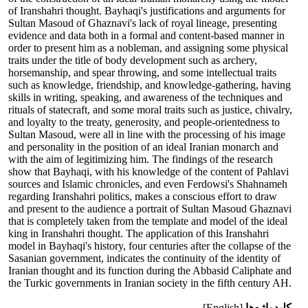
of Iranshahri thought. Bayhaqi's justifications and arguments for
Sultan Masoud of Ghaznavi's lack of royal lineage, presenting
evidence and data both in a formal and content-based manner in
order to present him as a nobleman, and assigning some physical
traits under the title of body development such as archery,
horsemanship, and spear throwing, and some intellectual traits
such as knowledge, friendship, and knowledge-gathering, having
skills in writing, speaking, and awareness of the techniques and
rituals of statecraft, and some moral traits such as justice, chivalry,
and loyalty to the treaty, generosity, and people-orientedness to
Sultan Masoud, were all in line with the processing of his image
and personality in the position of an ideal Iranian monarch and
with the aim of legitimizing him. The findings of the research
show that Bayhaqi, with his knowledge of the content of Pahlavi
sources and Islamic chronicles, and even Ferdowsi's Shahnameh
regarding Iranshahri politics, makes a conscious effort to draw
and present to the audience a portrait of Sultan Masoud Ghaznavi
that is completely taken from the template and model of the ideal
king in Iranshahri thought. The application of this Iranshahri
model in Bayhaqi's history, four centuries after the collapse of the
Sasanian government, indicates the continuity of the identity of
Iranian thought and its function during the Abbasid Caliphate and
the Turkic governments in Iranian society in the fifth century AH.
کلیدواژه‌ها
[English]