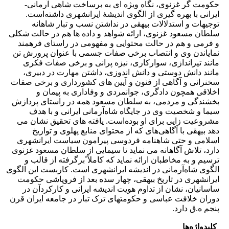
حکومت گر غزنوی، نگاه ویژه ‌ای به برساخت شاهی آرمانی-
ایرانی با بهره گیری از الگوی اندیشۀ ایرانشهری داشته‌است.
توجیهات و استدلالات بیهقی در نداشتن نسب و تبار شاهانه
سلطان‌ مسعود غزنوی، ارائه شواهد و داده ها هم در حالت شکلی
و فرمی و هم در حالت محتوایی و مفهومی در راستای فرهمند
نمایاندن وی و انتصاب برخی صفات جسمی با عنوان پرورش تن
مانند تیراندازی، سوارکاری، نیزه پرانی و برخی صفات فکری
مانند دانش دوستی و دانش اندوزی، داشتن مهارت در دبیری،
سخنرانی و آگاهی از فنون و آیین های کشورداری و برخی صفات
اخلاقی همچون دادگری، جوانمردی و وفاداری به پیمان و
بخشندگی و مردمی، به سلطان‌ مسعود همه در راستای پردازش
سیما و شخصیت وی در جایگاه شاه‌آرمانی ایرانی و با هدف
مشروعیت زایی برای او بوده‌است. یافته های تحقیق نشان می
دهد بیهقی با آگاهی‌های که از محتوای منابع پهلوی و تواریخ
اسلامی و حتی شاهنامه فردوسی پیرامون سیاست ایرانشهری
دارد، تلاش آگاهانه می نماید تا سیمایی از سلطان‌ مسعود غزنوی
ترسیم و به مخاطبان ارائه نماید که کاملاً ًبرگرفته از قالب و
الگوی شاه‌آرمانی در اندیشه ایرانشهری است. کاربست این الگوی
ایرانشهری در تاریخ‌ بیهقی، چهار سده بعد از فروپاشی حکومت
ساسانیان، نشان از تداوم هویت اندیشه ایرانی و کارکردآن در
دوران خلافت عباسی و حکومتهای ترک تبار در جامعه ایران قرن
پنجم ه.ق دارد.
کلیدواژه‌ها