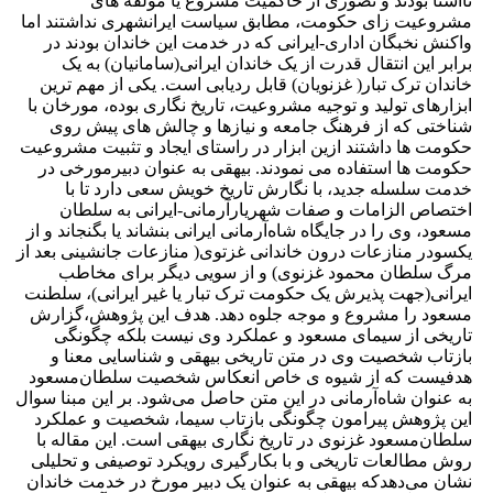
ناآشنا بودند و تصوری از حاکمیت مشروع یا مولفه های
مشروعیت زای حکومت، مطابق سیاست ایرانشهری نداشتند اما
واکنش نخبگان اداری-ایرانی که در خدمت این خاندان بودند در
برابر این انتقال قدرت از یک خاندان ایرانی(سامانیان) به یک
خاندان ترک تبار( غزنویان) قابل ردیابی است. یکی از مهم ترین
ابزارهای تولید و توجیه مشروعیت، تاریخ نگاری بوده، مورخان با
شناختی که از فرهنگ جامعه و نیازها و چالش های پیش روی
حکومت ها داشتند ازین ابزار در راستای ایجاد و تثبیت مشروعیت
حکومت ها استفاده می ‌نمودند. بیهقی به عنوان دبیرمورخی در
خدمت سلسله جدید، با نگارش تاریخ خویش سعی دارد تا با
اختصاص الزامات و صفات شهریارآرمانی-ایرانی به سلطان
‌مسعود، وی را در جایگاه شاه‌آرمانی ایرانی بنشاند یا بگنجاند و از
یکسودر منازعات درون خاندانی غزتوی( منازعات جانشینی بعد از
مرگ سلطان محمود غزنوی) و از سویی دیگر برای مخاطب
ایرانی(جهت پذیرش یک حکومت ترک تبار یا غیر ایرانی)، سلطنت
مسعود را مشروع و موجه جلوه دهد. هدف این پژوهش،گزارش
تاریخی از سیمای مسعود و عملکرد وی نیست بلکه چگونگی
بازتاب شخصیت وی در متن تاریخی بیهقی و شناسایی معنا و
هدفیست که از شیوه ی خاص انعکاس شخصیت سلطان‌مسعود
به عنوان شاه‌آرمانی در این متن حاصل می‌شود. بر این مبنا سوال
این پژوهش پیرامون چگونگی بازتاب سیما، شخصیت و عملکرد
سلطان‌مسعود غزنوی در تاریخ نگاری بیهقی است. این مقاله با
روش مطالعات تاریخی و با بکارگیری رویکرد توصیفی و تحلیلی
نشان می‌دهدکه بیهقی به عنوان یک دبیر مورخ در خدمت خاندان