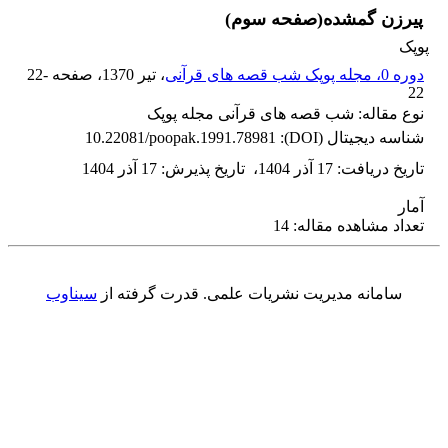
پیرزن گمشده(صفحه سوم)
پوپک
دوره 0، مجله پوپک شب قصه های قرآنی
، تیر 1370
، صفحه
22-
22
نوع مقاله: شب قصه های قرآنی مجله پوپک
شناسه دیجیتال (DOI):
10.22081/poopak.1991.78981
تاریخ دریافت
:
17 آذر 1404
،
تاریخ پذیرش
:
17 آذر 1404
آمار
تعداد مشاهده مقاله: 14
سامانه مدیریت نشریات علمی.
قدرت گرفته از
سیناوب