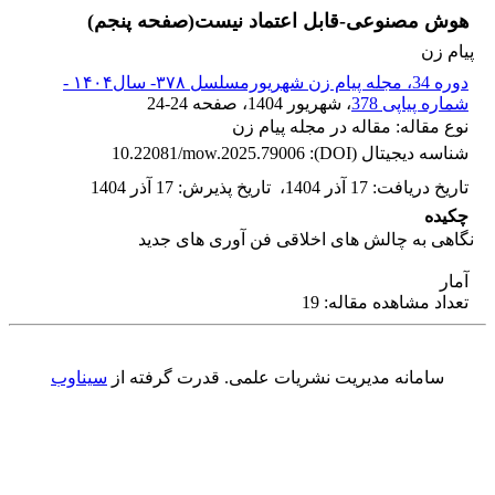
هوش مصنوعی-قابل اعتماد نیست(صفحه پنجم)
پیام زن
دوره 34، مجله پیام زن شهریورمسلسل ۳۷۸- سال۱۴۰۴ -
شماره پیاپی 378
، شهریور 1404
، صفحه
24-24
نوع مقاله: مقاله در مجله پیام زن
شناسه دیجیتال (DOI):
10.22081/mow.2025.79006
تاریخ دریافت
:
17 آذر 1404
،
تاریخ پذیرش
:
17 آذر 1404
چکیده
نگاهی به چالش های اخلاقی فن آوری های جدید
آمار
تعداد مشاهده مقاله: 19
سامانه مدیریت نشریات علمی.
قدرت گرفته از
سیناوب