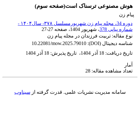
هوش مصنوعی ترسناک است(صفحه سوم)
پیام زن
دوره 34، مجله پیام زن شهریورمسلسل ۳۷۸- سال۱۴۰۴ -
شماره پیاپی 378
، شهریور 1404
، صفحه
27-27
نوع مقاله: تربیت فرزندان در مجله پیام زن
شناسه دیجیتال (DOI):
10.22081/mow.2025.79010
تاریخ دریافت
:
18 آذر 1404
،
تاریخ پذیرش
:
18 آذر 1404
آمار
تعداد مشاهده مقاله: 28
سامانه مدیریت نشریات علمی.
قدرت گرفته از
سیناوب