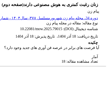
زنان رغبت کمتری به هوش مصنوعی دارند(صفحه دوم)
پیام زن
دوره 34، مجله پیام زن شهریورمسلسل ۳۷۸- سال۱۴۰۴ - شماره پیاپی 378
نوع مقاله: مقاله در مجله پیام زن
شناسه دیجیتال (DOI):
10.22081/mow.2025.79015
تاریخ دریافت
:
18 آذر 1404
،
تاریخ پذیرش
:
18 آذر 1404
چکیده
آیا فرصت های برابر در عرصه فن آوری های جدید وجود دارد؟
آمار
تعداد مشاهده مقاله: 18