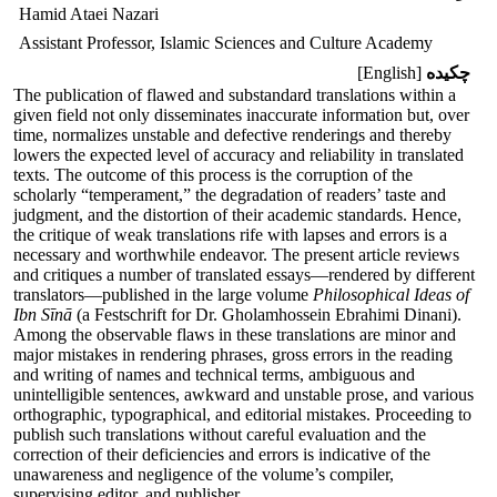
Hamid Ataei Nazari
Assistant Professor, Islamic Sciences and Culture Academy
چکیده
[English]
The publication of flawed and substandard translations within a
given field not only disseminates inaccurate information but, over
time, normalizes unstable and defective renderings and thereby
lowers the expected level of accuracy and reliability in translated
texts. The outcome of this process is the corruption of the
scholarly “temperament,” the degradation of readers’ taste and
judgment, and the distortion of their academic standards. Hence,
the critique of weak translations rife with lapses and errors is a
necessary and worthwhile endeavor. The present article reviews
and critiques a number of translated essays—rendered by different
translators—published in the large volume
Philosophical Ideas of
Ibn Sīnā
(a Festschrift for Dr. Gholamhossein Ebrahimi Dinani).
Among the observable flaws in these translations are minor and
major mistakes in rendering phrases, gross errors in the reading
and writing of names and technical terms, ambiguous and
unintelligible sentences, awkward and unstable prose, and various
orthographic, typographical, and editorial mistakes. Proceeding to
publish such translations without careful evaluation and the
correction of their deficiencies and errors is indicative of the
unawareness and negligence of the volume’s compiler,
supervising editor, and publisher.