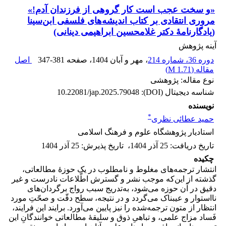
«و سخت عجب است کار گروهی از فرزندان آدم!»
مروری انتقادی بر کتاب اندیشه‌های فلسفی ابن‌سینا
(یادگارنامۀ دکتر غلامحسین ابراهیمی دینانی)
آینه پژوهش
دوره 36، شماره 214
، مهر و آبان 1404
، صفحه
347-381
اصل
مقاله (
1.71 M
)
نوع مقاله: پژوهشی
شناسه دیجیتال (DOI):
10.22081/jap.2025.79048
نویسنده
*
حمید عطائی نظری
استادیار پژوهشگاه علوم و فرهنگ اسلامی
تاریخ دریافت
:
25 آذر 1404
،
تاریخ پذیرش
:
25 آذر 1404
چکیده
انتشار ترجمه‌های مغلوط و نامطلوب در یک حوزۀ مطالعاتی،
گذشته از این‌که موجب نشر و گسترش اطّلاعات نادرست و غیر
دقیق در آن حوزه می‌شود، به‌تدریج سبب رواج برگردان‌های
نااستوار و عیبناک می‌گردد و در نتیجه، سطح دقّت و صحّتِ مورد
انتظار از متون ترجمه‌شده را نیز پایین می‌آورد. برایند این فرایند،
فَساد مزاج علمی، و تباهیِ ذوق و سلیقهٔ مطالعاتی خوانندگانِ این