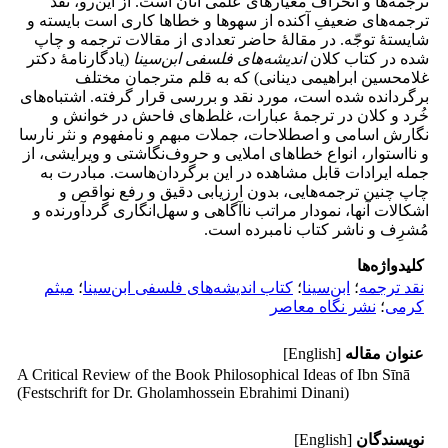
ترجمه‌ها و انحراف معیارهای علمی آنان است. از این‌رو، نقد
ترجمه‌های ضعیفِ آکنده از سهوها و خطاها کاری است بایسته و
شایستۀ توجّه. در مقالۀ حاضر تعدادی از مقالات ترجمه و چاپ
شده در کتاب کلان
اندیشه‌های فلسفی ابن‌سینا
(یادگارنامۀ دکتر
غلامحسین ابراهیمی دینانی) که به قلم مترجمان مختلف
برگردانده شده است، مورد نقد و بررسی قرار گرفته. اشتباه‌های
خُرد و کلان در ترجمۀ عبارات، غلط‌های فاحش در خوانش و
نگارش اسامی و اصطلاحات، جملات مبهم و نامفهوم و نثر نارسا
و نااستوار، انواع خطاهای املایی و حروف‌نگاشتی و ویرایشی، از
جمله ایرادات قابل مشاهده در این برگردان‌هاست. مبادرت به
چاپ چنین ترجمه‌هایی، بدون ارزیابی دقیق و رفع نواقص و
اشکالات آنها، نمودار مراتب ناآگاهی و سهل‌انگاری گردآورنده و
مُشرِف و ناشر کتاب نامبرده است.
کلیدواژه‌ها
نقد ترجمه
؛
ابن‌سینا
؛
کتاب اندیشه‌های فلسفی ابن‌سینا
؛
میثم
کرمی
؛
نشر نگاه معاصر
عنوان مقاله
[English]
A Critical Review of the Book Philosophical Ideas of Ibn Sīnā
(Festschrift for Dr. Gholamhossein Ebrahimi Dinani)
نویسندگان
[English]