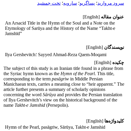
سرود مروارید
؛
پساگریو
؛
سارویه
؛
تخت جمشید
عنوان مقاله
[English]
An Arsacid Title in the Hymn of the Soul and a Note on the
Etymology of Sarūya and the History of the Name “Takht-e
Jamshīd”
نویسندگان
[English]
؛ Sayyed Ahmad-Reza Qaem-Moqami
Ilya Gershevitch
چکیده
[English]
The subject of this study is an Iranian title found in a phrase from
the Syriac hymn known as the
Hymn of the Pearl
. This title,
corresponding to the term
pasāgriw
in Middle Persian
Manichaean texts, carries a meaning close to “heir apparent.” The
article further presents a summary of scholarly opinions
concerning the word
Sārūya
and provides the Persian translation
of Ilya Gershevitch’s view on the historical background of the
name
Takht-e Jamshid
(Persepolis).
کلیدواژه‌ها
[English]
Hymn of the Pearl, pasāgriw, Sārūya, Takht-e Jamshid