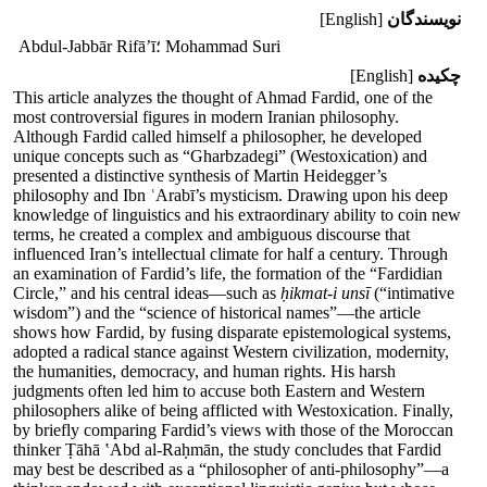
نویسندگان
[English]
؛ Mohammad Suri
Abdul-Jabbār Rifā’ī
چکیده
[English]
This article analyzes the thought of Ahmad Fardid, one of the
most controversial figures in modern Iranian philosophy.
Although Fardid called himself a philosopher, he developed
unique concepts such as “Gharbzadegi” (Westoxication) and
presented a distinctive synthesis of Martin Heidegger’s
philosophy and Ibn ʿArabī’s mysticism. Drawing upon his deep
knowledge of linguistics and his extraordinary ability to coin new
terms, he created a complex and ambiguous discourse that
influenced Iran’s intellectual climate for half a century. Through
an examination of Fardid’s life, the formation of the “Fardidian
Circle,” and his central ideas—such as
ḥikmat-i unsī
(“intimative
wisdom”) and the “science of historical names”—the article
shows how Fardid, by fusing disparate epistemological systems,
adopted a radical stance against Western civilization, modernity,
the humanities, democracy, and human rights. His harsh
judgments often led him to accuse both Eastern and Western
philosophers alike of being afflicted with Westoxication. Finally,
by briefly comparing Fardid’s views with those of the Moroccan
thinker Ṭāhā ‛Abd al-Raḥmān, the study concludes that Fardid
may best be described as a “philosopher of anti-philosophy”—a