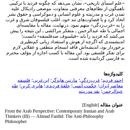
«علم اسمای تاریخی»، نشان می‌دهد که چگونه فردید با ترکیبی
ناهمگون از نظام‌های معرفتی متفاوت، موضعی رادیکال علیه
تمدن غرب و مدرنیته و علوم انسانی و دموکراسی و حقوق بشر
اتخاذ کرد و با قضاوت‌های تند خود، اغلب فیلسوفان شرق و غرب
را به «غرب‌زدگی» متهم نمود. در‌نهایت، مقاله با مقایسه‌ای
اجمالی با طه عبدالرحمن ـ متفکر مراکشی ـ این نتیجه را پیش
می‌کشد که فردید را باید «فیلسوف ضدفلسفه» دانست؛
اندیشمندی که اگرچه از هوش و استعداد زبانی کم‌نظیری
برخوردار بود، اندیشه‌اش فاقد انسجام منطقی و عقلانیِ لازم
برای تفکر فلسفی بود. این مقاله با کسب اجازه از مؤلف محترم
به فارسی گردانیده شده است.
کلیدواژه‌ها
احمد فردید
؛
غرب‌زدگی
؛
مارتین هایدگر
؛
ابن‌عربی
؛
فلسفه
معاصر ایران
؛
حکمت اُنسی
؛
حلقۀ فردیدی
؛
هانری کربن
؛
طه
عبدالرحمن
؛
نقد مدرنیته
عنوان مقاله
[English]
From the Arab Perspective: Contemporary Iranian and Arab
Thinkers (III) — Ahmad Fardid: The Anti-Philosophy
Philosopher