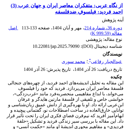
از نگاه عربی: متفکران معاصر ایران و جهان عرب (3)
احمد فردید: فیلسوفِ ضدفلسفه
آینه پژوهش
دوره 36، شماره 214
، مهر و آبان 1404
، صفحه
113-133
اصل
مقاله (
999.59 K
)
نوع مقاله: پژوهشی
شناسه دیجیتال (DOI):
10.22081/jap.2025.79090
نویسندگان
*
عبدالجبار رفاعی
؛
محمد سوری
تاریخ دریافت
:
26 آذر 1404
،
تاریخ پذیرش
:
26 آذر 1404
چکیده
این مقاله به تحلیل اندیشه‌های احمد فردید، از چهره‌های جنجالی
فلسفۀ معاصر ایران می‌پردازد. فردید که خود را فیلسوف
می‌خواند، با ابداع مفاهیمی منحصربه‌فرد مانند «غرب‌زدگی»،
خوانشی خاص و تلفیقی از فلسفۀ مارتین هایدگر و عرفان
ابن‌عربی ارائه داد. او با بهره‌گیری از دانش عمیق زبان‌شناسی و
توانایی خارق‌العاده در ساخت اصطلاحات نو، گفتمانی پیچیده و
ابهام‌آمیز آفرید که نیم‌قرن فضای فکری ایران را تحت تأثیر قرار
داد. این مقاله با بررسی سیر زندگی فردید و تشکیل «حلقۀ
فردیدی» و مفاهیم محوری اندیشۀ او مانند «حکمت اُنسی» و