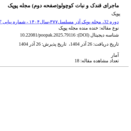
ماجرای قندک و نبات کوچولو(صفحه دوم) مجله پوپک
پوپک
دوره 32، مجله پوپک آذر مسلسل۳۷۷-سال۱۴۰۴ - شماره پیاپی 377
نوع مقاله: خنده منده مجله پوپک
شناسه دیجیتال (DOI):
10.22081/poopak.2025.79116
تاریخ دریافت
:
26 آذر 1404
،
تاریخ پذیرش
:
26 آذر 1404
آمار
تعداد مشاهده مقاله: 18