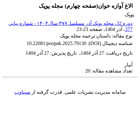
الاغ آوازه خوان(صفحه چهارم) مجله پوپک
پوپک
دوره 32، مجله پوپک آذر مسلسل۳۷۷-سال۱۴۰۴ - شماره پیاپی
377
، آذر 1404
، صفحه
23-23
نوع مقاله: داستان ترجمه مجله پوپک
شناسه دیجیتال (DOI):
10.22081/poopak.2025.79130
تاریخ دریافت
:
27 آذر 1404
،
تاریخ پذیرش
:
27 آذر 1404
آمار
تعداد مشاهده مقاله: 20
سامانه مدیریت نشریات علمی.
قدرت گرفته از
سیناوب