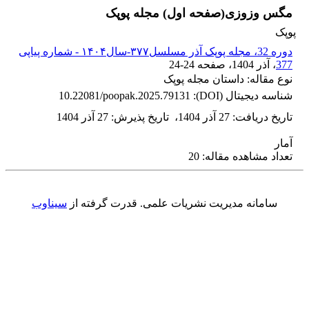
مگس وزوزی(صفحه اول) مجله پوپک
پوپک
دوره 32، مجله پوپک آذر مسلسل۳۷۷-سال۱۴۰۴ - شماره پیاپی
377
، آذر 1404
، صفحه
24-24
نوع مقاله: داستان مجله پوپک
شناسه دیجیتال (DOI):
10.22081/poopak.2025.79131
تاریخ دریافت
:
27 آذر 1404
،
تاریخ پذیرش
:
27 آذر 1404
آمار
تعداد مشاهده مقاله: 20
سامانه مدیریت نشریات علمی.
قدرت گرفته از
سیناوب