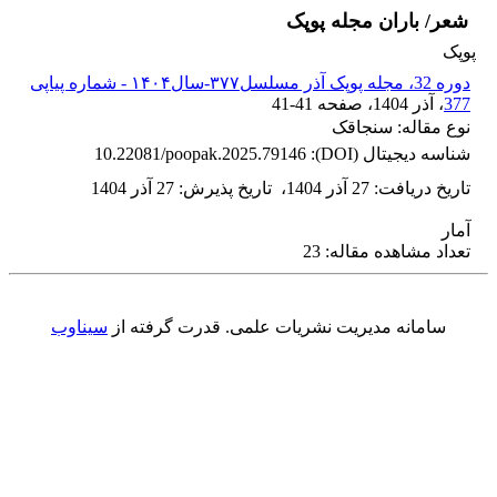
شعر/ باران مجله پوپک
پوپک
دوره 32، مجله پوپک آذر مسلسل۳۷۷-سال۱۴۰۴ - شماره پیاپی
377
، آذر 1404
، صفحه
41-41
نوع مقاله: سنجاقک
شناسه دیجیتال (DOI):
10.22081/poopak.2025.79146
تاریخ دریافت
:
27 آذر 1404
،
تاریخ پذیرش
:
27 آذر 1404
آمار
تعداد مشاهده مقاله: 23
سامانه مدیریت نشریات علمی.
قدرت گرفته از
سیناوب