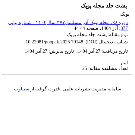
پشت جلد مجله پوپک
پوپک
دوره 32، مجله پوپک آذر مسلسل۳۷۷-سال۱۴۰۴ - شماره پیاپی
377
، آذر 1404
، صفحه
44-44
نوع مقاله: پشت جلد مجله پوپک
شناسه دیجیتال (DOI):
10.22081/poopak.2025.79148
تاریخ دریافت
:
27 آذر 1404
،
تاریخ پذیرش
:
27 آذر 1404
آمار
تعداد مشاهده مقاله: 25
سامانه مدیریت نشریات علمی.
قدرت گرفته از
سیناوب