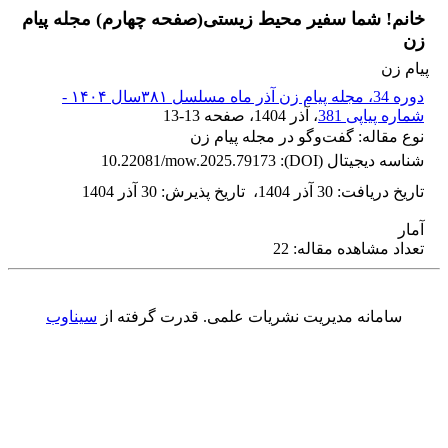
خانم! شما سفیر محیط زیستی(صفحه چهارم) مجله پیام
زن
پیام زن
دوره 34، مجله پیام زن آذر ماه مسلسل ۳۸۱سال ۱۴۰۴ -
شماره پیاپی 381
، آذر 1404
، صفحه
13-13
نوع مقاله: گفت‌وگو در مجله پیام زن
شناسه دیجیتال (DOI):
10.22081/mow.2025.79173
تاریخ دریافت
:
30 آذر 1404
،
تاریخ پذیرش
:
30 آذر 1404
آمار
تعداد مشاهده مقاله: 22
سامانه مدیریت نشریات علمی.
قدرت گرفته از
سیناوب