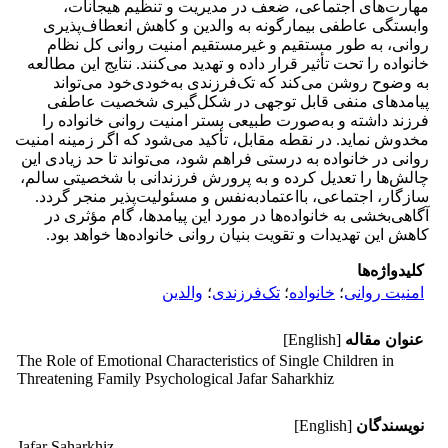
مهارت‌های اجتماعی، ضعف در مدیریت و تنظیم هیجانات،
وابستگی عاطفی بیمارگونه به والدین و کاهش انعطاف‌پذیری
روانی، به طور مستقیم و غیرمستقیم امنیت روانی کل نظام
خانواده را تحت تأثیر قرار داده و تهدید می‌کنند. نتایج این مطالعه
به وضوح روشن می‌کند که تک‌فرزندی به‌خودی‌خود می‌تواند
پیامدهای منفی قابل توجهی در شکل‌گیری شخصیت عاطفی
فرزند داشته و به‌صورت طبیعی بستر امنیت روانی خانواده را
مخدوش نماید. در نقطه مقابل، تأکید می‌شود که اگر زمینه امنیت
روانی در خانواده به درستی فراهم شود، می‌تواند تا حد زیادی این
چالش‌ها را تعدیل کرده و به پرورش فرزندانی با شخصیتی سالم،
سازگار، اجتماعی، بااعتمادبه‌نفس و مسئولیت‌پذیر منجر گردد.
آگاهی‌بخشی به خانواده‌ها در مورد این پیامدها، گام مؤثری در
کاهش این تهدیدات و تقویت بنیان روانی خانواده‌ها خواهد بود.
کلیدواژه‌ها
امنیت روانی
؛
خانواده
؛
تک‌فرزندی
؛
والدین
عنوان مقاله
[English]
The Role of Emotional Characteristics of Single Children in
Threatening Family Psychological Jafar Saharkhiz
نویسندگان
[English]
Jafar Saharkhiz