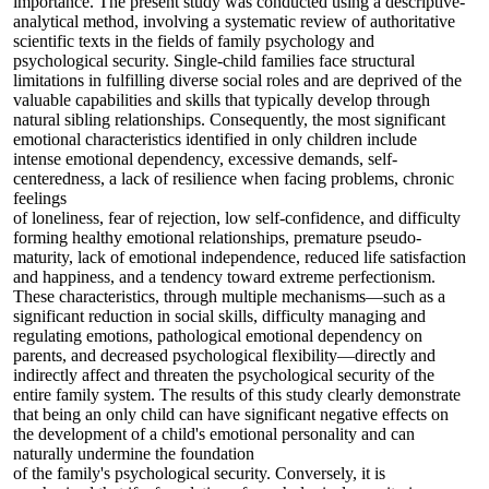
importance. The present study was conducted using a descriptive-
analytical method, involving a systematic review of authoritative
scientific texts in the fields of family psychology and
psychological security. Single-child families face structural
limitations in fulfilling diverse social roles and are deprived of the
valuable capabilities and skills that typically develop through
natural sibling relationships. Consequently, the most significant
emotional characteristics identified in only children include
intense emotional dependency, excessive demands, self-
centeredness, a lack of resilience when facing problems, chronic
feelings
of loneliness, fear of rejection, low self-confidence, and difficulty
forming healthy emotional relationships, premature pseudo-
maturity, lack of emotional independence, reduced life satisfaction
and happiness, and a tendency toward extreme perfectionism.
These characteristics, through multiple mechanisms—such as a
significant reduction in social skills, difficulty managing and
regulating emotions, pathological emotional dependency on
parents, and decreased psychological flexibility—directly and
indirectly affect and threaten the psychological security of the
entire family system. The results of this study clearly demonstrate
that being an only child can have significant negative effects on
the development of a child's emotional personality and can
naturally undermine the foundation
of the family's psychological security. Conversely, it is