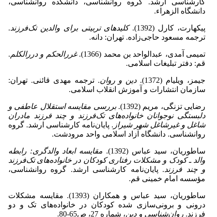
کارشناسی ارشد. گروه روانشناسی، دانشکده روانشناسی،
دانشگاه الزهراء.
پیکهارت، کارل (1392).
کلیدهای تربیتی برای والدین تک‌فرزند
.
ترجمه مسعود حاجی‌زاده. تهران: دانه.
تمیمی آمدی، عبدالواحد بن محمد (1366).
غررالحکم و دررالکلم
.
قم: دفتر تبلیغات اسلامی.
جیمز، ویلیام (1372).
دین و روان
. ترجمه مهدی قائنی. تهران:
سازمان انتشارات و آموزش انقلاب اسلامی.
رضایی تزنگی، مریم (1392).
بررسی مقایسه استقلال عاطفی و
دلبستگی نوجوانان خانواده‌های تک‌فرزند و چند فرزند مادران
شاغل و غیرشاغل شهر شیراز
. پایان‌نامه کارشناسی ارشد. گروه
روانشناسی. دانشگاه آزاد اسلامی واحد مرودشت.
ساطوریان، سید عباس (1392).
مقایسه ابعاد والدگری: رابطه
والد ـ کودک و مشکلات رفتاری کودکان در خانواده‌های تک‌فرزند
و چند فرزند
. پایان‌نامه کارشناسی ارشد. گروه روانشناسی،
مؤسسه امام خمینی قم.
ساطوریان، سید عباس و همکاران (1393). مقایسه مشکلات
درونی و برونی‌سازی شده کودکان در خانواده‌های تک و دو
فرزند.
روان‌شناسی و دین
، شماره 27، ص65-80.