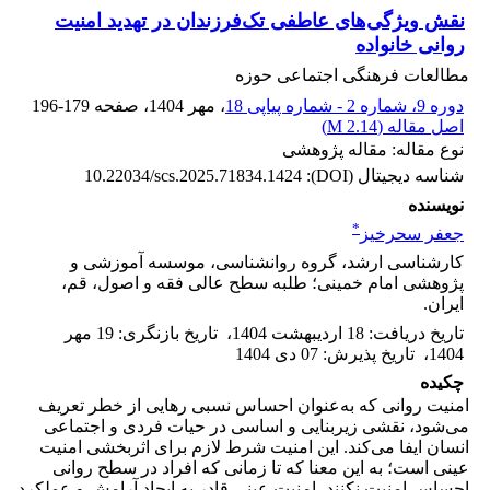
نقش ویژگی‌‌های عاطفی تک‌فرزندان در تهدید امنیت
روانی خانواده
مطالعات فرهنگی اجتماعی حوزه
دوره 9، شماره 2 - شماره پیاپی 18
، مهر 1404
، صفحه
196-179
اصل مقاله (
2.14 M
)
نوع مقاله: مقاله پژوهشی
شناسه دیجیتال (DOI):
10.22034/scs.2025.71834.1424
نویسنده
*
جعفر سحرخیز
کارشناسی ارشد، گروه روانشناسی، موسسه آموزشی و
پژوهشی امام خمینی؛ طلبه سطح عالی فقه و اصول، قم،
ایران.
تاریخ دریافت
:
18 اردیبهشت 1404
،
تاریخ بازنگری
:
19 مهر
1404
،
تاریخ پذیرش
:
07 دی 1404
چکیده
امنیت روانی که به‌عنوان احساس نسبی رهایی از خطر تعریف
می‌شود، نقشی زیربنایی و اساسی در حیات فردی و اجتماعی
انسان ایفا می‌کند. این امنیت شرط لازم برای اثربخشی امنیت
عینی است؛ به این معنا که تا زمانی که افراد در سطح روانی
احساس امنیت نکنند، امنیت عینی قادر به ایجاد آرامش و عملکرد