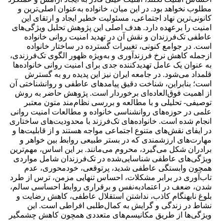
مطلوب نخواهد بود. در این میان، خانواده به‌عنوان اصلی‌ترین و
کانونی‌ترین نهاد اجتماعی، مسئولیت خطیر ایجاد و ارتقای این
امنیت را برعهده دارد. هدف اصلی این پژوهش تحلیل ویژگی‌های
عاطفی تک‌فرزندان و نقش آن در تهدید امنیت روانی خانواده
است. در جوامع کنونی، تغییرات گسترده در ساختار خانواده
ازجمله کاهش نرخ فرزندآوری و به‌ویژه ظهور الگوی تک‌فرزندی،
به عنوان یک عامل تهدیدکننده جدی برای امنیت روانی خانواده‌ها
قلمداد می‌شود. در جامعه ایران نیز این پدیده رو به گسترش
است؛ بنابراین، شناخت دقیق پیامدهای عاطفی و روانشناختی آن
از اهمیت فوق‌العاده‌ای برخوردار است. پژوهش حاضر به روش
توصیفی- تحلیلی و با مطالعه و بررسی نظام‌مند متون معتبر
علمی در حوزه‌های روانشناسی خانواده و مطالعات امنیت روانی
انجام شده است. خانواده‌های تک‌فرزند با محدودیت‌های ساختاری
در ایفای نقش‌های متنوع اجتماعی مواجه هستند و از قابلیت‌ها و
مهارت‌های ارزشمندی که در بستر طبیعی روابط بین خواهر و
برادران شکل می‌گیرد، محروم می‌مانند. بر این اساس، مهم‌ترین
ویژگی‌های عاطفی شناسایی‌شده در تک‌فرزندان شامل مواردی
همچون وابستگی عاطفی شدید، پرتوقعی، خودمحوری، عدم
تاب‌آوری در برابر مشکلات، احساس تنهایی مزمن، ترس از طرد
شدن، ضعف در اعتمادبه‌نفس و برقراری روابط احساسی سالم،
بلوغ نابهنگام کاذب، نداشتن استقلال عاطفی، کاهش رضایت و
نشاط در زندگی و گرایش به کمال‌طلبی افراطی است. این
ویژگی‌ها از طریق مکانیسم‌های متعددی همچون کاهش چشمگیر