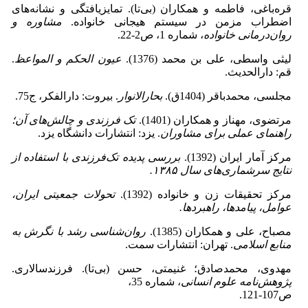
قره‌باغی، فاطمه و همکاران (بی‌‌تا). تمایزیافتگی و نشانه‌های
اضطراب مزمن در سیستم هیجانی خانواده.
مشاوره و
روان‌درمانی خانواده
، شماره 1، ص2-22.
لیثی واسطی، علی بن محمد (1376).
عیون الحکم و المواعظ
.
قم: دارالحدیث.
مجلسی، محمدباقر (1404ق).
بحارالانوار
. بیروت: دارالفکر، ج75.
مرتضوی، مهناز و همکاران (1401).
تک فرزندی و چالش‌‌های آن؛
راهنمای عملی برای مشاوران
. یزد: انتشارات دانشگاه یزد.
مرکز آمار ایران (1392).
بررسی پدیده تک‌فرزندی با استفاده از
نتایج سرشماری‌های سال ۱۳۸۵.
مرکز تحقیقات زن و خانواده (1392).
تحولات جمعیتی ایران،
عوامل، پیامدها، راهبردها.
مصباح، علی و همکاران (1385).
روان‌شناسی رشد با نگرش به
منابع اسلامی
. تهران: انتشارات سمت.
مهدوی، محمدصادق؛ غنیمتی، حسن (بی‌‌تا). فرزندسالاری.
پژوهش‌نامه علوم ‌انسانی
، شماره 35،
ص107-121.