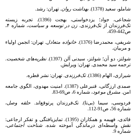
شاملو، سعید (1378).
بهداشت روان
. تهران: رشد.
شجاعی، جواد؛ یزدخواستی، بهجت (1396). تجربه زیسته
تک‌فرزندان از تک‌فرزندی.
زن در توسعه و سیاست
، شماره ۴،
ص442-459.
شریفی، محمدرضا (1376).
خانواده متعادل
. تهران: انجمن اولیاء
و مربیان.
شولتز، دو آن؛ شولتز، سیدنی آلن (1397).
نظریه‌های شخصیت
.
ترجمه سید محمدی. تهران: ویرایش.
شیرازی، الهام (1386).
تک‌فرزندی
. تهران: نشر قطره.
صمدی ارزگانی، قنبرعلی (1387). امنیت مهدوی، الگوی جامعه
امن.
مشرق موعود
، شماره 6، ص69-83.
فردوسی، سیما (بی‌‌تا). تک‌فرزندان پرتوقع‌اند.
حلقه وصل
،
شماره 56، ص91-112.
قائدی، فهیمه و همکاران (1395). تمایزیافتگی و تفکر ارجاعی:
نقش واسطه‌ای درماندگی آموخته شده.
شناخت اجتماعی
،
شماره 9.