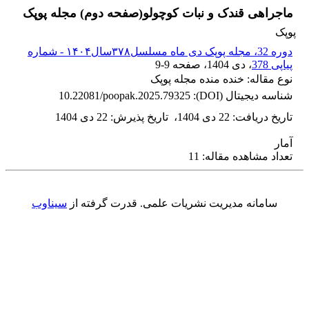
ماجراهی قندک و نبات کوچولو(صفحه دوم) مجله پوپک
پوپک
دوره 32، مجله پوپک دی ماه مسلسل۳۷۸سال۱۴۰۴ - شماره
پیاپی 378
، دی 1404
، صفحه
9-9
نوع مقاله: خنده منده مجله پوپک
شناسه دیجیتال (DOI):
10.22081/poopak.2025.79325
تاریخ دریافت
:
22 دی 1404
،
تاریخ پذیرش
:
22 دی 1404
آمار
تعداد مشاهده مقاله: 11
سامانه مدیریت نشریات علمی.
قدرت گرفته از
سیناوب