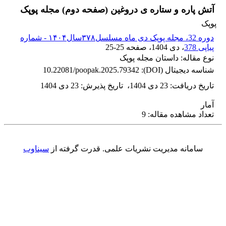
آتش پاره و ستاره ی دروغین (صفحه دوم) مجله پوپک
پوپک
دوره 32، مجله پوپک دی ماه مسلسل۳۷۸سال۱۴۰۴ - شماره
پیاپی 378
، دی 1404
، صفحه
25-25
نوع مقاله: داستان مجله پوپک
شناسه دیجیتال (DOI):
10.22081/poopak.2025.79342
تاریخ دریافت
:
23 دی 1404
،
تاریخ پذیرش
:
23 دی 1404
آمار
تعداد مشاهده مقاله: 9
سامانه مدیریت نشریات علمی.
قدرت گرفته از
سیناوب