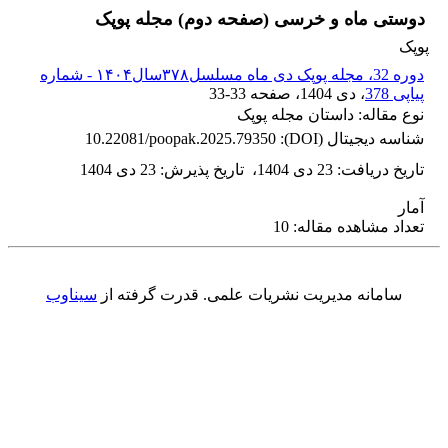
دوستی ماه و خرسی (صفحه دوم) مجله پوپک
پوپک
دوره 32، مجله پوپک دی ماه مسلسل۳۷۸سال۱۴۰۴ - شماره
پیاپی 378
، دی 1404
، صفحه
33-33
نوع مقاله: داستان مجله پوپک
شناسه دیجیتال (DOI):
10.22081/poopak.2025.79350
تاریخ دریافت
:
23 دی 1404
،
تاریخ پذیرش
:
23 دی 1404
آمار
تعداد مشاهده مقاله: 10
سامانه مدیریت نشریات علمی.
قدرت گرفته از
سیناوب