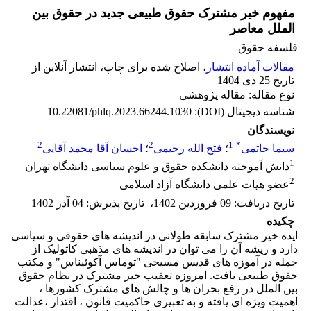
مفهوم خیر مشترک حقوق طبیعی جدید در حقوق بین
الملل معاصر
فلسفه حقوق
مقالات آماده انتشار
، اصلاح شده برای چاپ، انتشار آنلاین از
تاریخ 25 دی 1404
نوع مقاله: مقاله پژوهشی
شناسه دیجیتال (DOI):
10.22081/phlq.2023.66244.1030
نویسندگان
2
2
1
*
سیما حاتمی
؛
فتح الله رحیمی
؛
احسان آقا محمد آقایی
1
دانش آموخته دانشکده حقوق و علوم سیاسی دانشگاه تهران
2
عضو هیات علمی دانشگاه آزاد اسلامی
تاریخ دریافت
:
09 فروردین 1402
،
تاریخ پذیرش
:
04 آذر 1402
چکیده
ایده خیر مشترک سابقه طولانی در اندیشه های حقوقی و سیاسی
دارد و ریشه آن را می توان در اندیشه های مذهبی کاتولیک از
جمله در آموزه های قدیس مسیحی "توماس آکوئیناس" و مکتب
حقوق طبیعی یافت. امروزه تعقیب خیر مشترک در نظام حقوق
بین الملل در رفع بحران ها و چالش های مشترک کشورها ،
اهمیت ویژه ای یافته و به تعبیری حاکمیت قانون ، اقتدار ،عدالت