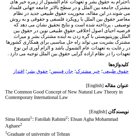
،احترام به حقوق بشر و تعهدات عام الشمول از زمره خیر های
مشترک جامعه بین الملل و در سطح بالاتر جامعه جهانی قلمداد
می شوند.در این مقاله، محوریت حقوق طبیعی جدید در نظام
معاصر حقوق بین الملل با رویکرد فلسفی و حقوقی و به روش
توصیفی ، پرداخته شده است و نتایج تحقیق نشان می دهد که
فرضیه احیای اصول اخلاقی حقوق طبیعی نوین در حقوق بین
الملل پوزیتیویستی با گره زدن به آینده مشترک بشر و میراث
مشترک بشریت می تواند راه حل مناسبی برای همکاری کشورها
در رعایت به تعهدات عام الشمول باشد و الزام آوری این نوع
تعهدات را در نظام اراده گرایی حقوق بین الملل توجیه می دارد .
کلیدواژه‌ها
حقوق طبیعی
؛
خیر مشترک
؛
جان فینیس
؛
حقوق بشر
؛
اقتدار
عنوان مقاله
[English]
The Common Good Concept of New Natural Law Theory in
Contemporary International Law
نویسندگان
[English]
1
2
؛ Ehsan Agha Mohammad
؛ Fatollah Rahimi
Sima Hatami
2
Aghaee
1
Graduate of university of Tehran