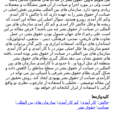
است ولی در مورد اجرا و صیانت از آن هنوز مشگلات و معضلات
زیادی وجود دارد. سازمان های بین المللی بیشترین نقش اصلی در
صیانت از حقوق بشر را به عهده دارند که با چالش نا کار آمدی
وکم کار آمدی روبرو هستند. سوال اصلی این مقاله این است که
ریشه ها وعلل چالش کار آمدی و کم کار آمدی سازمان های بین
المللی در صیانت از حقوق بشر چه می باشند؟ فرض مقاله بر این
است علی رغم ادعای جهان شمول بودن حقوق بشر، در عمل
تفاوت های تاریخی، تمدنی، فرهنگی، دینی – مذهبی، ایدئولوژیک،
استاندارد های دوگانه، استفاده ابزاری و... تاثیر گذار بردولت های
عضو سازمان ها علل اصلی موثر در نا کار آمدی و کم کار آمدی
سازمان های بین المللی در صیانت از حقوق بشر بوده است. یافته
های تحقیق نشان می دهد شکل گیری نظام های حقوق بشر
منطقه ای مثل اروپا و... تا حدودی نا کارآمدی سازمان های بین
المللی در صیانت از حقوق بشر در سطح مناطق را کاهش داده و
شکل گیری نظام حقوق بشر شرقی یا آسیائی نیز می تواند در
کارآمدی صیانت از حقوق بشر بهبودی ایجاد کند. روش تحقیق در
این مقاله توصیفی – تحلیلی با استفاده از چارچوب نظری نو واقع
گرائی با استفاده از ابزار کتابخانه ای خواهد بود.
کلیدواژه‌ها
چالش
؛
کار آمدی
؛
کم کار آمدی
؛
سازمان های بین المللی
؛
صیانت
؛
حقوق بشر