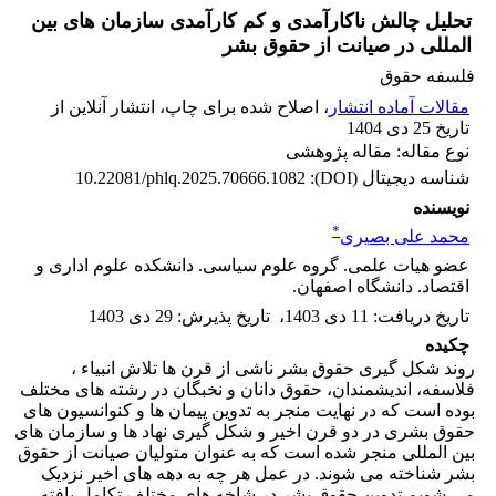
تحلیل چالش ناکارآمدی و کم کارآمدی سازمان های بین
المللی در صیانت از حقوق بشر
فلسفه حقوق
مقالات آماده انتشار
، اصلاح شده برای چاپ، انتشار آنلاین از
تاریخ 25 دی 1404
نوع مقاله: مقاله پژوهشی
شناسه دیجیتال (DOI):
10.22081/phlq.2025.70666.1082
نویسنده
*
محمد علی بصیری
عضو هیات علمی. گروه علوم سیاسی. دانشکده علوم‌ اداری و
اقتصاد. دانشگاه اصفهان.
تاریخ دریافت
:
11 دی 1403
،
تاریخ پذیرش
:
29 دی 1403
چکیده
روند شکل گیری حقوق بشر ناشی از قرن ها تلاش انبیاء ،
فلاسفه، اندیشمندان، حقوق دانان و نخبگان در رشته های مختلف
بوده است که در نهایت منجر به تدوین پیمان ها و کنوانسیون های
حقوق بشری در دو قرن اخیر و شکل گیری نهاد ها و سازمان های
بین المللی منجر شده است که به عنوان متولیان صیانت از حقوق
بشر شناخته می شوند. در عمل هر چه به دهه های اخیر نزدیک
می شویم تدوین حقوق بشر در شاخه های مختلف تکامل یافته