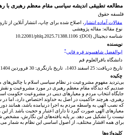
مطالعه تطبیقی اندیشه سیاسی مقام معظم رهبری با ره
فلسفه حقوق
مقالات آماده انتشار
، اصلاح شده برای چاپ، انتشار آنلاین از تاریخ 25 دی 04
نوع مقاله: مقاله پژوهشی
شناسه دیجیتال (DOI):
10.22081/phlq.2025.71388.1106
نویسنده
*
ابوالفضل شاهسوند قره قانی
دانشگاه باقرالعلوم قم
تاریخ دریافت
:
25 اسفند 1403
،
تاریخ بازنگری
:
30 فروردین 1404
،
چکیده
بی‌تردید مفهوم مشروعیت در نظام سیاسی اسلام با چالش‌های متع
صددیم که دیدگاه مقام معظم رهبری در مورد مشروعیت و نقش مر
جایگاه انتخاب مردم و معیارهای دینی در مشروعیت حکومت است.
رهبری، هرچند حاکمیت در اصل به خداوند اختصاص دارد، اما در
که نصب الهی به واسطه مردم به اجرا درنیامده باشد، همانند دورا
معیارهای الهی صورت گیرد تا دارای اعتبار و حجیت باشد .از 
نیست را تشکیل می دهد. بر پایه یافته‌های این نگارش، مشخص شد
برای همه اقشار مختلف، از اصول اساسی این نظام به شمار می‌ر
کلیدواژه‌ها