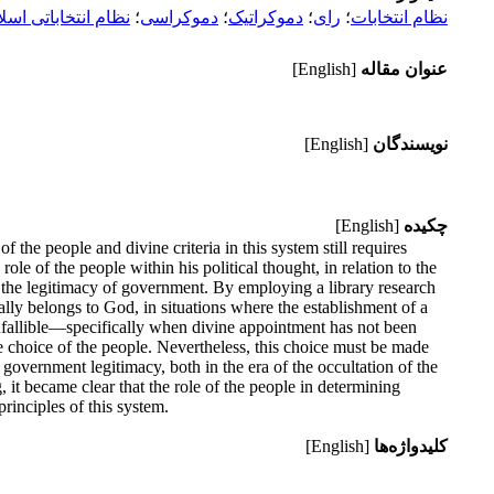
نظام انتخابات
؛
رای
؛
دموکراتیک
؛
دموکراسی
؛
نظام انتخاباتی اسلا
عنوان مقاله
[English]
نویسندگان
[English]
چکیده
[English]
the people and divine criteria in this system still requires
le of the people within his political thought, in relation to the
in the legitimacy of government. By employing a library research
ally belongs to God, in situations where the establishment of a
 infallible—specifically when divine appointment has not been
 choice of the people. Nevertheless, this choice must be made
 government legitimacy, both in the era of the occultation of the
, it became clear that the role of the people in determining
rinciples of this system.
کلیدواژه‌ها
[English]