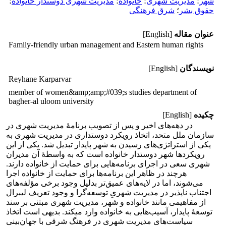
شهر
؛
مدیریت شهری
؛
خانواده
؛
مدیریت شهری دوستدار خانواده
؛
حقوق بشر
؛
شرق فرهنگی
عنوان مقاله
[English]
Family-friendly urban management and Eastern human rights
نویسندگان
[English]
Reyhane Karparvar
member of women&amp;amp;#039;s studies department of
bagher-al uloom university
چکیده
[English]
در دهه‌های اخیر و پس از تصویب برنامۀ مدیریت شهری در
سازمان ملل متحد، اتخاذ رویکرد دوستداری در مدیریت شهری به
یکی از استراتژی‌های رسیدن به شهر پایدار تبدیل شد. یکی از این
رویکردها شهر دوستدار خانواده است که به واسطۀ آن مدیران
شهری سعی در اجرای برنامه‌هایی برای حمایت از خانواده‌ دارند.
هرچند در ظاهر این برنامه‌ها برای حمایت از خانواده‌ اجرا
می‌شوند، اما در لایه‌های عمیق‌تر بدلیل وجود برخی مؤلفه‌های
اجتناب ناپذیر در مدیریت شهریِ توسعه‌گرا و وجود تعریف لیبرال
از مفاهیمی مانند خانواده و شهر، مدیریت شهری مبتنی بر سند
توسعۀ پایدار، آسیب‌هایی به خانواده وارد میکند. بدیهی است اتخاذ
سیاست‌های مدیریت شهری در فرهنگ شرقی با جهان‌بینی