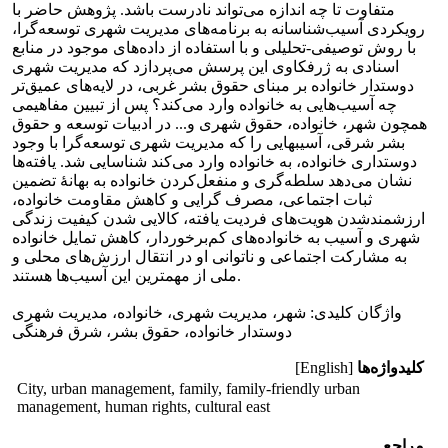
متفاوت تا چه اندازه می‌تواند نادرست باشد. پژوهش حاضر با
رویکردی آسیب‌شناسانه به برنامه‌های مدیریت شهری توسعه‌گرا،
با روش توصیفی-تحلیلی و با استفاده از داده‌های موجود در منابع
اسنادی به ژرفکاوی این پرسش می‌پردازد که مدیریت شهری
دوستدار خانواده بر مبنای حقوق بشر غربی، در لایه‌های عمیق‌تر
چه آسیب‌هایی به خانواده وارد می‌کند؟ پس از تبیین مفاهیمی
همچون شهر، خانواده، حقوق شهری و... در ادبیات توسعه و حقوق
بشر شرقی، آسیبهایی را که مدیریت شهری توسعه‌گرا با وجود
دوستداری خانواده، به خانواده وارد می‌کند شناسایی شد. یافته‌ها
نشان می‌دهد سلطه‌گری و منفعل‌کردن خانواده به بهانۀ تضمین
ثبات اجتماعی، مصرف گرایی و کاهش مقاومت خانواده،
ارزشمندشدن هویت‌های فردیت یافته، کالایی شدن کیفیت زندگی
شهری و آسیب به خانواده‌های کم‌برخوردار، کاهش تمایل خانواده
به مشارکت اجتماعی و ناتوانی او در انتقال ارزش‌های محلی و
ملی از مهمترین این آسیب‌ها هستند.
واژگان کلیدی: شهر، مدیریت شهری، خانواده، مدیریت شهری
دوستدار خانواده، حقوق بشر، شرق فرهنگی
کلیدواژه‌ها
[English]
City, urban management, family, family-friendly urban
management, human rights, cultural east
مراجع