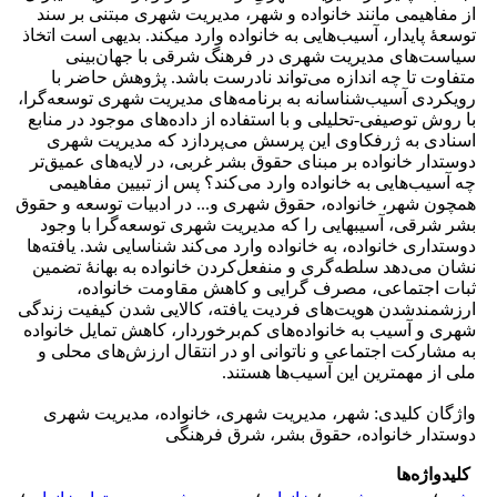
از مفاهیمی مانند خانواده و شهر، مدیریت شهری مبتنی بر سند
توسعۀ پایدار، آسیب‌هایی به خانواده وارد میکند. بدیهی است اتخاذ
سیاست‌های مدیریت شهری در فرهنگ شرقی با جهان‌بینی
متفاوت تا چه اندازه می‌تواند نادرست باشد. پژوهش حاضر با
رویکردی آسیب‌شناسانه به برنامه‌های مدیریت شهری توسعه‌گرا،
با روش توصیفی-تحلیلی و با استفاده از داده‌های موجود در منابع
اسنادی به ژرفکاوی این پرسش می‌پردازد که مدیریت شهری
دوستدار خانواده بر مبنای حقوق بشر غربی، در لایه‌های عمیق‌تر
چه آسیب‌هایی به خانواده وارد می‌کند؟ پس از تبیین مفاهیمی
همچون شهر، خانواده، حقوق شهری و... در ادبیات توسعه و حقوق
بشر شرقی، آسیبهایی را که مدیریت شهری توسعه‌گرا با وجود
دوستداری خانواده، به خانواده وارد می‌کند شناسایی شد. یافته‌ها
نشان می‌دهد سلطه‌گری و منفعل‌کردن خانواده به بهانۀ تضمین
ثبات اجتماعی، مصرف گرایی و کاهش مقاومت خانواده،
ارزشمندشدن هویت‌های فردیت یافته، کالایی شدن کیفیت زندگی
شهری و آسیب به خانواده‌های کم‌برخوردار، کاهش تمایل خانواده
به مشارکت اجتماعی و ناتوانی او در انتقال ارزش‌های محلی و
ملی از مهمترین این آسیب‌ها هستند.
واژگان کلیدی: شهر، مدیریت شهری، خانواده، مدیریت شهری
دوستدار خانواده، حقوق بشر، شرق فرهنگی
کلیدواژه‌ها