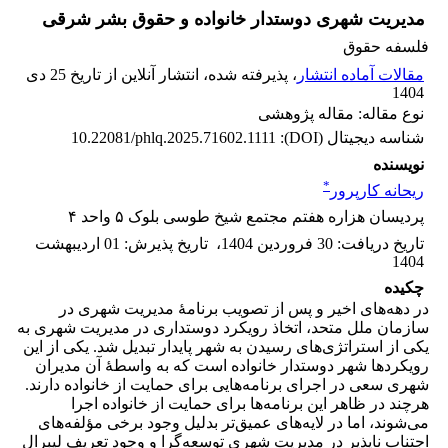
مدیریت شهری دوستدار خانواده و حقوق بشر شرقی
فلسفه حقوق
مقالات آماده انتشار
، پذیرفته شده، انتشار آنلاین از تاریخ 25 دی
1404
نوع مقاله: مقاله پژوهشی
شناسه دیجیتال (DOI):
10.22081/phlq.2025.71602.1111
نویسنده
*
ریحانه کارپرور
پردیسان هزاره هفتم مجتمع شیخ طوسی بلوک ۵ واحد ۴
تاریخ دریافت
:
30 فروردین 1404
،
تاریخ پذیرش
:
01 اردیبهشت
1404
چکیده
در دهه‌های اخیر و پس از تصویب برنامۀ مدیریت شهری در
سازمان ملل متحد، اتخاذ رویکرد دوستداری در مدیریت شهری به
یکی از استراتژی‌های رسیدن به شهر پایدار تبدیل شد. یکی از این
رویکردها شهر دوستدار خانواده است که به واسطۀ آن مدیران
شهری سعی در اجرای برنامه‌هایی برای حمایت از خانواده‌ دارند.
هرچند در ظاهر این برنامه‌ها برای حمایت از خانواده‌ اجرا
می‌شوند، اما در لایه‌های عمیق‌تر بدلیل وجود برخی مؤلفه‌های
اجتناب ناپذیر در مدیریت شهریِ توسعه‌گرا و وجود تعریف لیبرال