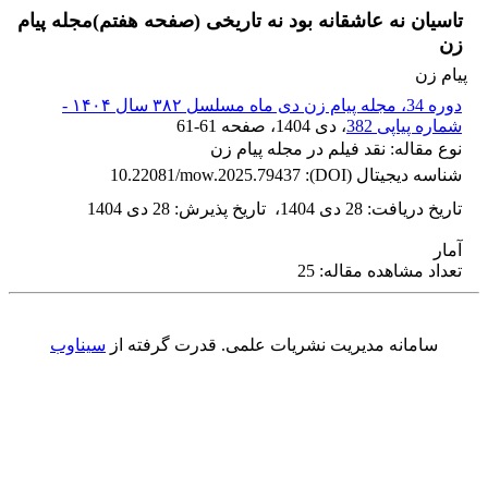
تاسیان نه عاشقانه بود نه تاریخی (صفحه هفتم)مجله پیام
زن
پیام زن
دوره 34، مجله پیام زن دی ماه مسلسل ۳۸۲ سال ۱۴۰۴ -
شماره پیاپی 382
، دی 1404
، صفحه
61-61
نوع مقاله: نقد فیلم در مجله پیام زن
شناسه دیجیتال (DOI):
10.22081/mow.2025.79437
تاریخ دریافت
:
28 دی 1404
،
تاریخ پذیرش
:
28 دی 1404
آمار
تعداد مشاهده مقاله: 25
سامانه مدیریت نشریات علمی.
قدرت گرفته از
سیناوب