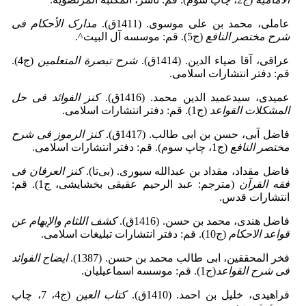
عاملی، محمد بن علی موسوی‌. (1411ق).
مدارک الأحکام فی
شرح مختصر النافع
(ج5). قم: موسسه آل البیت^.
عراقی، آقا ضیاء الدین‌. (1414ق).
شرح تبصرة المتعلمین
(ج4).
قم: دفتر انتشارات اسلامی.
عمیدی، سیدعمید الدین محمد‌. (1416‌ق).
کنز الفوائد فی حل
المشکلات القواعد
(ج1). قم: دفتر انتشارات اسلامی.
فاضل آبی، حسن بن ابی طالب‌. (1417‌ق).
کنز الرموز فی شرح
مختصر النافع
(ج1‌، چاپ سوم). قم: دفتر انتشارات اسلامی.
فاضل مقداد، مقداد بن عبدالله سیوری‌. (بی‌تا‌).
کنز العرفان فی
فقه القرآن
(مترجم: عبد الرحیم عقیقی بخشایشی، ج1). قم:
انتشارات قدس.
فاضل هندی، محمد بن حسن‌. (1416ق).
کشف اللثام والإبهام عن
قواعد الاحکام
(ج10). قم: دفتر انتشارات تبلیغات اسلامی.
فخر المحققین، ابی طالب محمد بن حسن‌. (1387‌).
ایضاح الفوائد
فی شرح القواعد
(ج1). قم: موسسه اسماعیلیان.
فراهیدی، خلیل بن احمد‌. (1410ق).
کتاب العین
(ج4، 7‌، چاپ