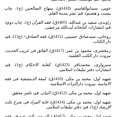
خویی، سیدابوالقاسم‌. (1410‌ق).
منهاج الصالحین
(ج1‌، چاپ
بیست و هشتم). قم: نشر مدینة العلم.
راوندی، سعید بن عبدالله‌. (1405ق).
فقه القرآن
(ج1‌، چاپ دوم).
قم: انتشارات کتابخانه آیت‌الله مرعشی.
روحانی، سیدصادق حسینی‌. (1412ق).
فقه الصادق
× (ج13). قم:
دار الکتاب.
زمخشری، محمود بن عمر‌. (1417ق).
الفائق فی غریب الحدیث
.
‌بیروت: دار الکتب العلمیه.
سبزواری، محمدباقر‌. (1423ق).
کفایة الاحکام
(ج1). قم:
انتشارات دفتر تبلیغات اسلامی.
شهید اول، محمد بن مکی‌. (1410‌ق).
لمعة الدمشقیة فی فقه
الامامیه
. ‌بیروت: دارالتراث الاسلامیه.
شهید اول، محمد بن مکی‌. (1412‌ق).
البیان
. قم: ناشر محقق.
شهید اول، محمد بن مکی‌. (1414‌ق).
غایة المراد فی شرح نکت
الإرشاد
(ج1‌). قم: دفتر تبلیغات اسلامی.
شهید اول، محمد بن مکی‌. (1417‌ق).
الدروس الشرعیه فی فقه