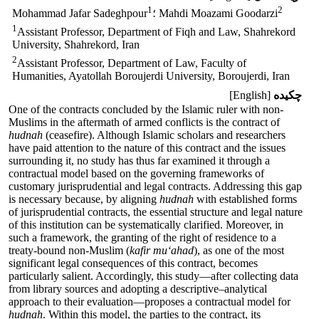
1
2
؛ Mahdi Moazami Goodarzi
Mohammad Jafar Sadeghpour
1
Assistant Professor, Department of Fiqh and Law, Shahrekord
University, Shahrekord, Iran
2
Assistant Professor, Department of Law, Faculty of
Humanities, Ayatollah Boroujerdi University, Boroujerdi, Iran
چکیده
[English]
One of the contracts concluded by the Islamic ruler with non-
Muslims in the aftermath of armed conflicts is the contract of
hudnah
(ceasefire). Although Islamic scholars and researchers
have paid attention to the nature of this contract and the issues
surrounding it, no study has thus far examined it through a
contractual model based on the governing frameworks of
customary jurisprudential and legal contracts. Addressing this gap
is necessary because, by aligning
hudnah
with established forms
of jurisprudential contracts, the essential structure and legal nature
of this institution can be systematically clarified. Moreover, in
such a framework, the granting of the right of residence to a
treaty-bound non-Muslim (
kafir mu‘ahad
), as one of the most
significant legal consequences of this contract, becomes
particularly salient. Accordingly, this study—after collecting data
from library sources and adopting a descriptive–analytical
approach to their evaluation—proposes a contractual model for
hudnah
. Within this model, the parties to the contract, its