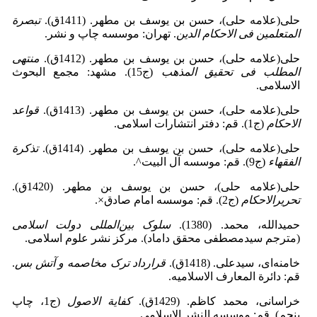
حلی(علامه حلی‌)، حسن بن یوسف بن مطهر‌. (1411‌ق).
تبصرة
المتعلمین فی الاحکام الدین
. تهران: موسسه چاپ و نشر.
حلی(علامه حلی‌)، حسن بن یوسف بن مطهر‌. (1412‌ق).
منتهی
المطلب فی تحقیق المذهب
(ج15‌). مشهد: مجمع البحوث
الاسلامی.
حلی(علامه حلی‌)، حسن بن یوسف بن مطهر‌. (1413‌ق).
قواعد
الاحکام
(ج1). قم: دفتر انتشارات اسلامی.
حلی(علامه حلی‌)، حسن بن یوسف بن مطهر‌. (1414‌ق).
تذکرة
الفقهاء
(ج9‌). قم: موسسه آل البیت^.
حلی(علامه حلی‌)، حسن بن یوسف بن مطهر‌. (1420‌ق).
تحریرالاحکام
(ج2). قم: موسسه امام صادق×.
حمید‌الله، محمد‌. (1380‌).
سلوک بین‌المللی دولت اسلامی
(مترجم سیدمصطفی محقق داماد). مرکز نشر علوم اسلامی.
خامنه‌‌ای، سیدعلی‌. (1418ق).
قرارداد ترک مخاصمه و آتش بس
.
قم: دائرة المعارف الاسلامیه.
خراسانی، محمد کاظم‌. (1429‌ق).
کفایة الاصول
(ج1‌، چاپ
پنجم). قم: موسسه النشر الاسلامی.