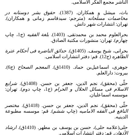
الناشر مجمع الفکر الاسلامی.
باث، میشل و همکاران‌. (1387‌).
حقوق بشر دوستانه در
مخاصمات مسلحانه
(مترجم: سیدقاسم زمانی و همکاران).
تهران: انتشارات شهر دانش.
بحرالعلوم محمد بن محمدتقی‌. (1403).
بلغة الفقیه
(ج1‌، چاپ
چهارم). تهران: منشورات مکتبة الصادق.
بحرانی، شیخ یوسف‌. (1405‌ق).
حدائق الناضره فی أحکام عترة
الطاهره
(ج12). قم: دفتر انتشارات اسلامی.
جوهری، اسماعیل‌بن حماد‌. (1410‌ق).
المعجم الصحاح
(ج6‌).
‌بیروت: دارالعلم.
حلّى (محقق)، نجم الدین، جعفر بن حسن. (1408‌ق).
شرایع
الاسلام فی مسائل الحلال و الحرام
(ج1‌، چاپ دوم). تهران:
موسسه اسماعلیان.
حلّى (محقق)، نجم الدین، جعفر بن حسن. (1418‌ق).
مختصر
النافع فی الفقه الامامیه
(چاپ ششم). قم: موسسه مطبوعة
الدینیه.
حلی(علامه حلی‌)، حسن بن یوسف بن مطهر‌. (1410ق).
ارشاد
الأذهان
. قم: دفتر انتشارات اسلامی.