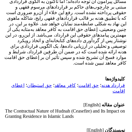
مسائل پیرامون آن توجه داده‌اند؛ اما تا‌کنون به الگوی قراردادی
مبتنی بر چارچوب‌های حاکم بر قراردادهای مرسوم فقهی و
حقوقی پرداخته نشده است. رفع این خلاء از آن‌رو ضروری است
که با تطبیق هدنه بر قالب قراردادهای فقهی رایج، شاکله ماهوی
این نهاد به شکلی ضابطه‌مند نمایان خواهد شد. علاوه بر این، در
چنین وضعیتی، إعطای حق اقامت به کافر معاهَد به‌مثابه یکی از
مهمترین پیامد‌های حقوقی این قرارداد، می‌‌باشد. از این‌رو، در این
نوشتار پس از گردآوری داده‌های کتابخانه‌ای و اتخاذ رویکرد
توصیفی و تحلیلی در ارزیابی داده‌ها، یک الگویی قراردادی برای
هدنه ارائه شده است که در ضمن آن طرفین قرارداد، شرایط و
موارد فسخ آن تشریح شده و سپس تأثیر آن بر إعطای حق اقامت
کافر معاهد تبیین شده است.
کلیدواژه‌ها
قرارداد هدنه
؛
حق اقامت
؛
کافر معاهَد
؛
حق استیطان
؛
اعطای
اقامت
عنوان مقاله
[English]
The Contractual Nature of Hudnah (Ceasefire) and Its Impact on
Granting Residence in Islamic Lands
نویسندگان
[English]