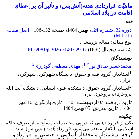
ماهیّت قراردادی هدنه(آتش‌بس) و تأثیر آن بر إعطای
اقامت در بلاد اسلامی
فقه
دوره 32، شماره 124
، بهمن 1404
، صفحه
106-132
اصل مقاله
)
1.21 M
(
نوع مقاله: مقاله پژوهشی
شناسه دیجیتال (DOI):
10.22081/jf.2026.71403.2916
نویسندگان
2
1
*
محمدجعفر صادق پور
؛
مهدی معظمی گودرزی
1
استادیار، گروه فقه و حقوق، دانشگاه شهرکرد، شهرکرد،
ایران.
2
استادیار، گروه حقوق، دانشکده علوم انسانی، دانشگاه آیت الله
بروجردی، بروجرد، ایران
تاریخ دریافت
:
07 اردیبهشت 1404
،
تاریخ بازنگری
:
16 مهر
1404
،
تاریخ پذیرش
:
05 بهمن 1404
چکیده
یکی از قراردادهایی که در پی مخاصمات مسلّحانه از طرف حاکم
اسلامی‌ با کفار منعقد می‌شود، قرارداد هُدنه (آتش‌بس) است.
گرچه اندیشمندان و محققان اسلامی به چیستی این قرارداد و