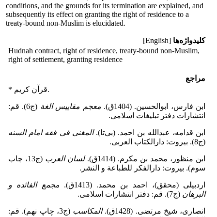
conditions, and the grounds for its termination are explained, and
subsequently its effect on granting the right of residence to a
treaty-bound non-Muslim is elucidated.
کلیدواژه‌ها
[English]
Hudnah contract, right of residence, treaty-bound non-Muslim,
right of settlement, granting residence
مراجع
* قرآن کریم.
ابن فارس، ابوالحسین‌. (1404ق).
معجم مقاییس الغة
(ج6). قم:
انتشارات دفتر تبلیغات اسلامی.
ابن قدامه، عبدالله بن احمد‌. (بی‌تا‌).
المغنی فی فقه امام السنه
(ج8‌). ‌بیروت: دارالکتاب العربی.
ابن منظور، محمد بن مکرم‌. (1414‌ق).
لسان العرب
(ج13، چاپ
سوم). ‌بیروت: دارالفکر للطباعة و النشر.
اردبیلی (محقق)، احمد بن محمد‌. (1413‌ق).
مجمع الفائده و
البرهان
(ج7). قم: دفتر انتشارات اسلامی.
انصاری، شیخ مرتضی‌. (1428‌ق).
المکاسب
(ج3، چاپ نهم). قم: