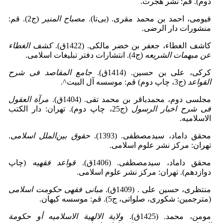
دوم). قم: نشر هجرت.
فیومی، احمد بن محمد مقری‌. (بی‌تا‌).
مصباح المنیر
(ج2). قم:
منشورات دار الرضی.
کاشف الغطاء، جعفر بن خضر مالکی‌. (1422ق).
کشف الغطاء
عن مبهمات الشریعه
(ج4). انتشارات دفتر تبلیغات اسلامی.
کرکی، علی بن حسین‌. (1414‌ق).
جامع المقاصد فی شرح
القواعد
(ج3‌، چاپ دوم) قم: موسسه آل البیت^.
مجلسی دوم، محمدباقر بن محمد تقی. (1404ق).
مرآة العقول
فی شرح اخبار الرسول
(ج25‌، چاپ دوم). تهران: دار الکتب
الاسلامیه.
محقق داماد، سیدمصطفی‌. (1393).
حقوق بین‌الملل اسلامی
.
تهران: مرکز نشر علوم اسلامی.
محقق داماد، سیدمصطفی‌. (1406ق).
قواعد فقهیه
(چاپ
دوازدهم). تهران: مرکز نشر علوم اسلامی‌.
منتظری، حسین علی ‌. (1409ق).
مبانی فقهی حکومت اسلامی
(مترجمین: شکوری، صلواتی، ج5‌). قم: موسسه کیهان.
مومن، محمد‌. (1425‌ق).
ولایة الالهیة الاسلامیه أو حکومة