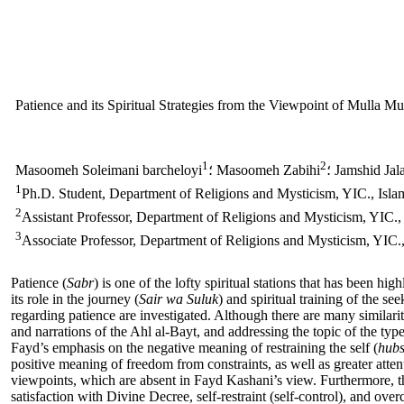
Patience and its Spiritual Strategies from the Viewpoint of Mulla
1
2
Jamshid Jalal
؛ Masoomeh Zabihi
Masoomeh Soleimani barcheloyi
1
Ph.D. Student, Department of Religions and Mysticism, YIC., Islami
2
Assistant Professor, Department of Religions and Mysticism, YIC., 
3
Associate Professor, Department of Religions and Mysticism, YIC., 
Patience (
Sabr
) is one of the lofty spiritual stations that has been h
its role in the journey (
Sair wa Suluk
) and spiritual training of the 
regarding patience are investigated. Although there are many similari
and narrations of the Ahl al-Bayt, and addressing the topic of the typ
Fayd’s emphasis on the negative meaning of restraining the self (
hubs
positive meaning of freedom from constraints, as well as greater attent
viewpoints, which are absent in Fayd Kashani’s view. Furthermore, the 
satisfaction with Divine Decree, self-restraint (self-control), and o