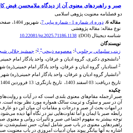
صبر و راهبردهای معنوی آن از دیدگاه ملامحسن ‏فیض کاش
دو فصلنامه معنویت پژوهی اسلامی
مقاله 6
،
دوره 4، شماره 1 - شماره پیاپی 7
، شهریور 1404
، صفح
نوع مقاله: مقاله پژوهشی
شناسه دیجیتال (DOI):
10.22081/jsr.2025.71186.1138
نویسندگان
2
*
1
زینب سلیمانی برچلویی
؛
معصومه ذبیحی
؛
جمشید جلالی شیج
1
دانشجوی دکتری، گروه ادیان و عرفان، واحد یادگار امام خمینی(ره
2
‏ استادیار، گروه ادیان و عرفان، واحد یادگار امام خمینی(ره) شهر ری، دانشگ
3
دانشیار گروه ادیان و عرفان، واحد یادگار امام خمینی(ره) شهر ری،
تاریخ دریافت
:
03 اسفند 1403
،
تاریخ بازنگری
:
13 فروردین 1404
،
چکیده
صبر ازجمله مقام‌های معنوی بلندی است که در آیات و روایت‌های
آن در سیر و سلوک و تربیت سالک همواره مورد نظر بوده است. در
در امهات بحث از صبر و درجات و مقامات آن میان این دو عارف ب
رابطه صبر با ایمان و اما تفاوت‌هایی نیز در نگاه آنها دیده می‌
توجه بیشتر به مفهوم اجتماعی صبر و تأثیرات روانی و معنوی صب
راهبردهایی معنوی در باب صبر شامل ایمان، حس تسلیم‌شدن، شک
اشاره به آنها بیانگر پیوند میان ادبیات امروزی در باب معنویت 