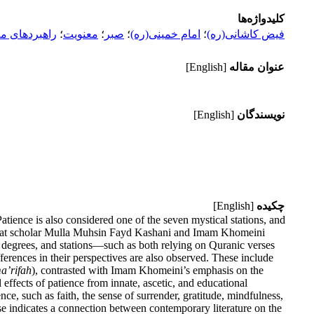
کلیدواژه‌ها
فیض کاشانی(ره)
؛
امام خمینی(ره)
؛
صبر
؛
معنویت
؛
راهبردهای م
عنوان مقاله
[English]
نویسندگان
[English]
چکیده
[English]
Patience is also considered one of the seven mystical stations, and
the great scholar Mulla Muhsin Fayd Kashani and Imam Khomeini
ts degrees, and stations—such as both relying on Quranic verses
ferences in their perspectives are also observed. These include
a’rifah
), contrasted with Imam Khomeini’s emphasis on the
 effects of patience from innate, ascetic, and educational
ce, such as faith, the sense of surrender, gratitude, mindfulness,
ese indicates a connection between contemporary literature on the