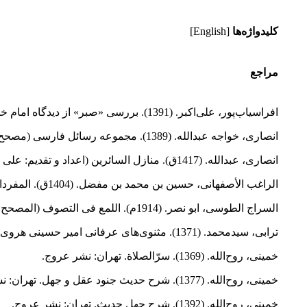
کلیدواژه‌ها
[English]
مراجع
افراسیاب‌پور، علی‌اکبر. (1391). بررسی «صبر» از دیدگاه امام خمینی(ره). متین،
انصاری، خواجه عبدالله. (1389). مجموعه رسائل فارسی (مصحح: محمدسرور مولایی). تهران: انتشارات توس.
انصاری، عبدالله. (1417ق). منازل السائرین (اعداد و تقدیم: علی الشیروانی). تهران: اندیشه ناب.
الراغب الأصفهانی، حسین بن محمد بن مفضل. (1404ق). المفردات فی غریب القرآن. قم: دفتر نشر الکتاب.
السراج الطوسی، ابو نصر. (1914م). اللمع فی التصوف (المصحح: رنولد آلن نیکلسون). لیدن: مطبعه بریل.
ترابی، سیدمحمد. (1371). مثنوی‌های عرفانی امیر حسینی هروی. تهران: دانشگاه تهران.
خمینی، روح‌الله. (1369). سرّالصلاة. تهران: نشر عروج.
خمینی، روح‌الله. (1377). شرح حدیث جنود عقل و جهل. تهران: نشر عروج.
خمینی، روح‌الله. (1392). شرح چهل حدیث. تهران: نشر عروج.