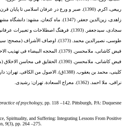
ربیعی، اکرم. (1390). صبر و ورع در عرفان اسلامی تا پایان قرن هفتم. پایان‌نامه دکتری. تهران: دانشگاه آزاد اسلامی واحد تهران مرکزی.
زاهدی، زین‌الدین جعفر. (1347). ماه کنعان. مشهد: دانشگاه مشهد.
سجادی، سیدجعفر. (1393). فرهنگ اصطلاحات و تعبیرات عرفانی. تهران: طهوری.
طوسی، نصیرالدین محمد. (1373). اوصاف الأشراف (مصحح: سیدمهدی شمس‌الدین). تهران: سازمان چاپ و انتشارات وزارت فرهنگ و ارشاد اسلامی.
فیض کاشانی، ملامحسن. (1379). المحجه البیضاء فی تهذیب الاحیاء (مترجم: محمدصادق عارف، ج7). مشهد: بنیاد پژوهش‌های اسلامی.
فیض کاشانی، ملامحسن. (1390). الحقایق فی محاسن الاخلاق (مترجم: حمیدرضا صادقی). قم: آیت اشراق.
کلینی، محمد بن یعقوب. (1388ق). الاصول من الکافی. تهران: دارالکتب الاسلامیه.‏
نراقی، ملا احمد. (1362). معراج السعادة. تهران: رشیدی.
 practice of psycholog
y, pp. 118 –142. Pittsburgh, PA: Duquesne
Spirituality, and Suffering: Integrating Lessons From Positive
on,
9
(3), pp. 264 –275.