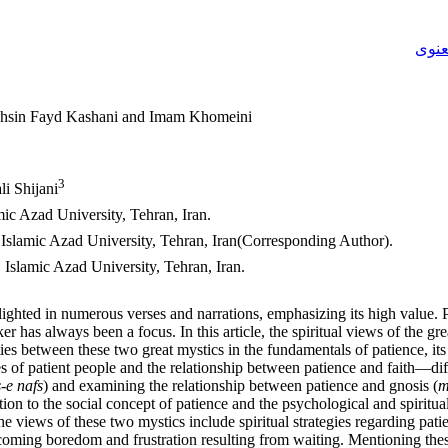
عنوی
 ‎Muhsin Fayd Kashani and Imam Khomeini
3
؛ i Shijani
c Azad University, Tehran, ‎Iran.‎
Islamic Azad University, Tehran, ‎Iran‎(Corresponding Author).
Islamic Azad University, Tehran, Iran.‎
ighlighted in numerous verses and narrations, emphasizing its high value. 
seeker has always been a focus. In this article, the spiritual views of 
ties between these two great mystics in the fundamentals of patience, i
es of patient people and the relationship between patience and faith—dif
-e nafs
) and examining the relationship between patience and gnosis (
m
ion to the social concept of patience and the psychological and spiritual
views of these two mystics include spiritual strategies regarding patien
vercoming boredom and frustration resulting from waiting. Mentioning th