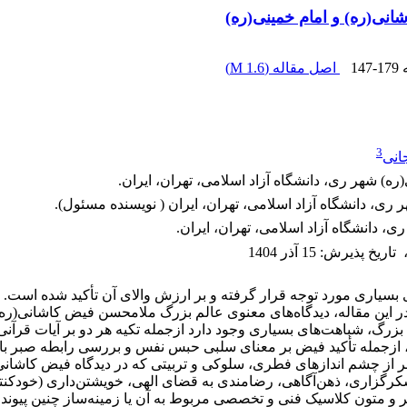
انی(ره) و امام خمینی(ره)
ه
147-179
اصل مقاله (
1.6 M
)
3
انی
) شهر ری، دانشگاه آزاد اسلامی، تهران، ایران‎.‎
اه آزاد اسلامی، تهران، ایران‎ ( نویسنده مسئول).
 دانشگاه آزاد اسلامی، تهران، ایران.‎ ‎
تاریخ پذیرش
:
15 آذر 1404
 بسیاری مورد توجه قرار گرفته و بر ارزش والای آن تأکید شده است. 
 این مقاله، دیدگاه‌های معنوی عالم بزرگ ملامحسن فیض کاشانی(ره) 
زرگ، شباهت‌های بسیاری وجود دارد ازجمله تکیه هر دو بر آیات قرآنی
شود، ازجمله تأکید فیض بر معنای سلبی حبس نفس و بررسی رابطه صبر با م
ر از چشم اندازهای فطری، سلوکی و تربیتی که در دیدگاه فیض کاشانی
رگزاری، ذهن‌آگاهی، رضامندی به قضای الهی، خویشتن‌داری (خودکنترل
صبر و متون کلاسیک فنی و تخصصی مربوط به آن یا زمینه‌ساز چنین پیون