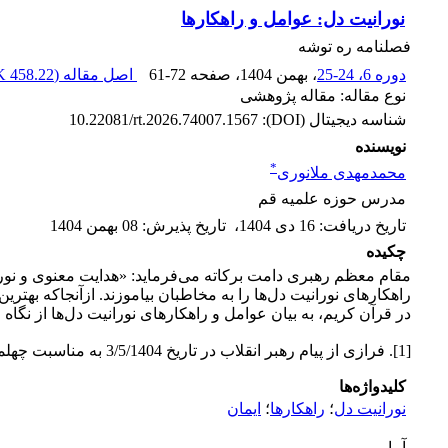
نورانیت دل: عوامل و راهکارها
فصلنامه ره توشه
دوره 6، 24-25
، بهمن 1404
، صفحه
61-72
اصل مقاله (
458.22 K
نوع مقاله: مقاله پژوهشی
شناسه دیجیتال (DOI):
10.22081/rt.2026.74007.1567
نویسنده
*
محمدمهدی ملانوری
مدرس حوزه علمیه قم
تاریخ دریافت
:
16 دی 1404
،
تاریخ پذیرش
:
08 بهمن 1404
چکیده
مقام معظم رهبری دامت برکاته می‌فرماید: «هدایت معنوی و نو
راهکارهای نورانیت دل‌ها را به مخاطبان بیاموزند. ازآنجاکه بهت
در قرآن کریم، به بیان عوامل و راهکارهای نورانیت دل‌ها از نگاه 
[1]. فرازی از پیام رهبر انقلاب در تاریخ 3/5/1404 به مناسبت چهلمین روز شهادت جمعی از هم‌میهنان، سرداران نظامی و دانشمندان هسته‌ای.
کلیدواژه‌ها
نورانیت دل
؛
راهکارها
؛
ایمان
آمار