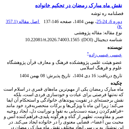
نقش ماه مبارک رمضان در تحکیم خانواده
فصلنامه ره توشه
دوره 6، 24-25
، بهمن 1404
، صفحه
137-146
اصل مقاله (
357.1
)
K
نوع مقاله: مقاله پژوهشی
شناسه دیجیتال (DOI):
10.22081/rt.2026.74003.1565
نویسنده
*
عیسی عیسی‌زاده
عضو هیئت علمی پژوهشکده فرهنگ و معارف قرآن پژوهشگاه
علوم و فرهنگ اسلامی
تاریخ دریافت
:
16 دی 1404
،
تاریخ پذیرش
:
08 بهمن 1404
چکیده
ماه مبارک رمضان یکی از مهم‌ترین ماه‌های قمری در اسلام است
که نه‌تنها فرصتی برای عبادت و خودسازی فردی است، بلکه
نقش برجسته‌ای در تقویت پیوندهای خانوادگی و استحکام آن ایفا
می‌کند؛ زیرا این ماه با ویژگی‌ها و برکات منحصر‌به‌فرد خود مانند
«فراهم‌کردن زمینه دست‌یابی به تقوا و نورانیت دل، ایجاد روحیه
صبر و مقاومت، تطهیر از گناه و هرگونه پلیدی،فراهم‌کننده اُنس و
محبت بین اعضا»، فضایی معنوی را در خانواده ایجاد می‌کند. در
این نوشتار به بررسی ابعاد مختلف نقش ماه مبارک رمضان در