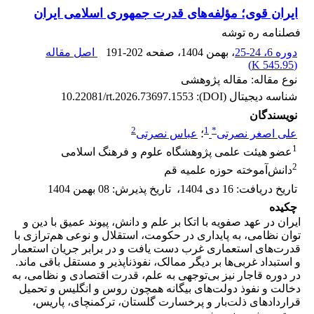
ایران قوی؛ مؤلفه‌های قدرت جمهوری اسلامی ایران
فصلنامه ره توشه
دوره 6، 24-25
، بهمن 1404
، صفحه
191-202
اصل مقاله
)
545.95 K
(
نوع مقاله: مقاله پژوهشی
شناسه دیجیتال (DOI):
10.22081/rt.2026.73697.1553
نویسندگان
2
1
*
علی اصغر نصرتی
؛
عباس نصرتی
1
عضو هیئت علمی پژوهشگاه علوم و فرهنگ اسلامی
2
دانش‌آموخته حوزه علمیه قم
تاریخ دریافت
:
16 دی 1404
،
تاریخ پذیرش
:
08 بهمن 1404
چکیده
ایران در عهد صفویه با اتکا بر علم و دانش، پیوند عمیق با دین و
توان نظامی، به پایداری در حکومت، استقلال و نوعی هم‌ترازی با
قدرت‌های استعماری غرب دست یافت و در برابر جریان استعمار
و استبداد غربی‌ها بر دیگر ممالک، نفوذناپذیر و مستقل باقی ماند.
در دوره قاجار نیز بی‌توجهی به علم، قدرت اقتصادی و نظامی، به
دخالت و نفوذ دولت‌های بیگانه همچون روس و انگلیس و تحمیل
قراردادهای ذلت‌بار و پرخسارت گلستان، ترکمنچای، پاریس،