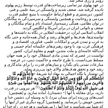
رویتر و رژی منجر شد.
در عهد پهلوی نیز تمامی زیرساخت‌های قدرت توسط رژیم پهلوی
نادیده گرفته شد. ضعف شدید و وابستگی در بنیۀ علمی و فنی
کشور، دین‌ستیزی و قطع ارتباط حکومت با منبع عظیم قدرت
مردمی و روحانیت و همچنین وابستگی و سرسپردگی به بیگانگان
در توان نظامی، همگی زمینه‌ساز استبداد تام و تمام بیگانگان و
ضعف و ناتوانی ایران در برابر آمریکا و انگلیس گردید.
انقلاب اسلامی ایران، درحقیقت انقلابی در نگاه به داشته‌ها و
توانمندی‌ها، هدف‌ها و افق‌های رشد و کمال همه‌جانبه و حتی نگاه
به غرب و تمدن غربی و امکانات علمی، فناوری، اقتصادی و
فرهنگی غرب بود. با وجود رهبری‌های حکیمانه امام خمینی و
آیت‌الله خامنه‌ای و ملت متدین، فهیم و مقاوم ایران، کشور
توانست در عصری که تمدن مادی استقلال خود را بر همه جهان
مسلط می‌دانست، با طرح جامعه و حاکمیت دینی، در عرصه
منازعات تمدنی پای بگذارد و بنیان‌های قدرت را برای ماندگاری و
رشد خود و تحقق هدف‌های والای خود پی‌ریزی نماید.
این نوشتار با نگاه اجمالی به مفاد آیۀ شریفۀ «
وَأَعِدُّوا لَهُم مَّا
اسْتَطَعْتُم مِّن قُوَّةٍ وَمِن رِّبَاطِ الْخَیْلِ تُرْهِبُونَ بِهِ عَدُوَّ اللَّهِ وَعَدُوَّکُمْ
وَآخَرِینَ مِن دُونِهِمْ لَا تَعْلَمُونَهُمُ اللَّهُ یَعْلَمُهُمْ ۚ وَمَا تُنفِقُوا مِن شَیْءٍ
[1]
فِی سَبِیلِ اللَّهِ یُوَفَّ إِلَیْکُمْ وَأَنتُمْ لَا تُظْلَمُونَ
:
هر نیرویی در قدرت
دارید، برای مقابله با آنها [= دشمنان‌]، آماده سازید. و [همچنین]
اسب‌های ورزیده [برای میدان نبرد]، تا به وسیله آن، دشمن خدا و
دشمن خویش را بترسانید. و [همچنین] گروه دیگری غیر از اینها را
که شما نمی‌شناسید و خدا آنها را می‌شناسد. و هرچه در راه خدا [و