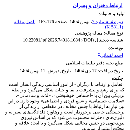
ارتباط دختران و پسران
تبلیغ و خانواده
دوره 4، شماره 7
، بهمن 1404
، صفحه
163-176
اصل مقاله
)
581.1 K
(
نوع مقاله: مقاله پژوهشی
شناسه دیجیتال (DOI):
10.22081/jpf.2026.74018.1084
نویسنده
*
احمد لقمانی
مبلغ نخبه دفتر تبلیغات اسلامی
تاریخ دریافت
:
17 دی 1404
،
تاریخ پذیرش
:
11 بهمن 1404
چکیده
«تعامل و ارتباط با دیگران» از امور اساسی زندگی انسان است
که برای رشد و پیشرفت یا بقا و حیات شکل می‌گیرد و رابطۀ
نزدیکی بین آن با «احساس خوشبختی»، «لذت و شادمانی»،
«سلامت جسمانی» و «نفع فردی و اجتماعی» وجود دارد. در این
بین نیاز به ارتباط با جنس مخالف در مقطعی از زندگی از
برجستگی خاصی برخوردار است و رهاورد دلدادگی‌های پسرانه و
دلبری‌های دخترانه محسوب می‌شود که بر اساس نیروی
پیوندجویی دو جنس مخالف شکل می‌گیرد و با ایجاد علاقه و
محبّت استمرار می‌یابد.