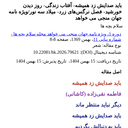
باید صدایش زد همیشه- آفتاب زندگی- روز دیدن
خورشید- فصل نرگس‌های زرد- میلاد سه نور/ویژه نامه
جهان منجی می خواهد
سلام بچه ها
دوره 1، ویژه نامه جهان منجی می خواهد مجله سلام بچه ها -
شماره پیاپی 11
، بهمن 1369
، صفحه
8-8
نوع مقاله: شعر
شناسه دیجیتال (DOI):
10.22081/hk.2026.79621
تاریخ دریافت
:
15 بهمن 1404
،
تاریخ پذیرش
:
15 بهمن 1404
اصل مقاله
باید صدایش زد همیشه
فاطمه نقی‌زاده (کاشانی)
دیگر نباید منتظر ماند
باید صدایش زد همیشه
باید به دنبالش بگردیم