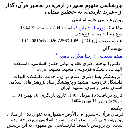
تبارشناسی مفهوم «سیر در ارض» در تفاسیر قرآن: گذار
از «عبرت تاریخی» به «تحقیق میدانی
روش شناسی علوم اسلامی
مقاله 7
،
دوره 1، شماره 2
، اسفند 1404
، صفحه
153-173
نوع مقاله: مقاله پژوهشی
شناسه دیجیتال (DOI):
10.22081/mis.2026.72569.1069
نویسندگان
2
1
*
میثم شعیب
؛
رضا ملازاده یامچی
1
دانش آموخته دکتری فقه و مبانی حقوق اسلامی، دانشکده
الهیات، دانشگاه فردوسی مشهد. مشهد. ایران.
2
پژوهشگر پسا دکتری علوم قرآن و حدیث، دانشکده الیهات،
دانشگاه فردوسی مشهد و پژوهشگر بنیاد پژوهش‌های اسلامی
آستان قدس رضوی. مشهد. ایران.
تاریخ دریافت
:
15 مرداد 1404
،
تاریخ بازنگری
:
10 بهمن 1404
،
تاریخ پذیرش
:
11 بهمن 1404
چکیده
فرمان قرآنیِ «سیروا فی الأرض» همواره به‌عنوان یکی از مبانی
روش‌شناختی کسب معرفت در سنت اسلامی موردتوجه بوده
است. این پژوهش با هدف تبارشناسی این مفهوم، به این پرسش