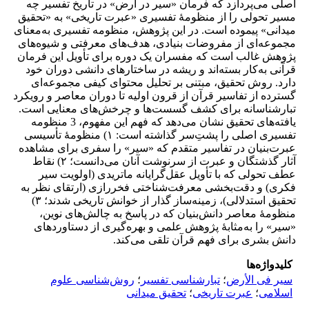
اصلی می‌پردازد که فرمان «سیر در ارض» در تاریخ تفسیر چه
مسیر تحولی را از منظومۀ تفسیری «عبرت تاریخی» به «تحقیق
میدانی» پیموده است. در این پژوهش، منظومه تفسیری به‌معنای
مجموعه‌ای از مفروضات بنیادی، هدف‌های معرفتی و شیوه‌های
پژوهش غالب است که مفسران یک دوره برای تأویل این فرمان
قرآنی به‌کار بسته‌اند و ریشه در ساختارهای دانشی دوران خود
دارد. روش تحقیق، مبتنی بر تحلیل محتوای کیفی مجموعه‌ای
گسترده از تفاسیر قرآن از قرون اولیه تا دوران معاصر و رویکرد
تبارشناسانه برای کشف گسست‌ها و چرخش‌های معنایی است.
یافته‌های تحقیق نشان می‌دهد که فهم این مفهوم، 3 منظومه
تفسیری اصلی را پشتِ‌سر گذاشته است: ۱) منظومۀ تأسیسی
عبرت‌بنیان در تفاسیر متقدم که «سیر» را سفری برای مشاهده
آثار گذشتگان و عبرت از سرنوشت آنان می‌دانست؛ ۲) نقاط
عطف تحولی که با تأویل عقل‌گرایانه ماتریدی (اولویت سیر
فکری) و دقت‌بخشی معرفت‌شناختی فخررازی (ارتقای نظر به
تحقیق استدلالی)، زمینه‌ساز گذار از خوانش تاریخی شدند؛ ۳)
منظومۀ معاصر دانش‌بنیان که در پاسخ به چالش‌های نوین،
«سیر» را به‌مثابۀ پژوهش علمی و بهره‌گیری از دستاوردهای
دانش بشری برای فهم قرآن تلقی می‌کند.
کلیدواژه‌ها
سیر فی الأرض
؛
تبارشناسی تفسیر
؛
روش‌شناسی علوم
اسلامی
؛
عبرت تاریخی
؛
تحقیق میدانی