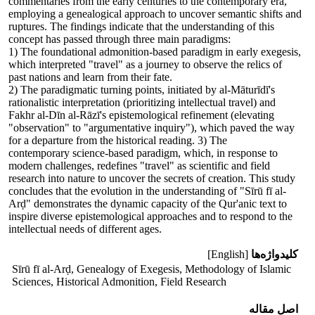
commentaries from the early centuries to the contemporary era,
employing a genealogical approach to uncover semantic shifts and
ruptures. The findings indicate that the understanding of this
concept has passed through three main paradigms:
1) The foundational admonition-based paradigm in early exegesis,
which interpreted "travel" as a journey to observe the relics of
past nations and learn from their fate.
2) The paradigmatic turning points, initiated by al-Māturīdī's
rationalistic interpretation (prioritizing intellectual travel) and
Fakhr al-Dīn al-Rāzī's epistemological refinement (elevating
"observation" to "argumentative inquiry"), which paved the way
for a departure from the historical reading. 3) The
contemporary science-based paradigm, which, in response to
modern challenges, redefines "travel" as scientific and field
research into nature to uncover the secrets of creation. This study
concludes that the evolution in the understanding of "Sīrū fī al-
Arḍ" demonstrates the dynamic capacity of the Qur'anic text to
inspire diverse epistemological approaches and to respond to the
intellectual needs of different ages.
کلیدواژه‌ها
[English]
Sīrū fī al-Arḍ, Genealogy of Exegesis, Methodology of Islamic
Sciences, Historical Admonition, Field Research
اصل مقاله