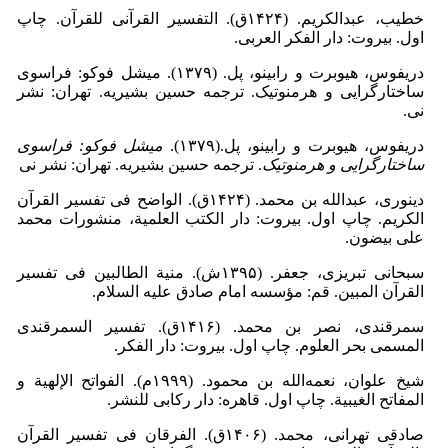
خطیب، عبدالکریم. (۱۴۲۴ق). التفسیر القرآنى للقرآن. چاپ
اول. بیروت: دار الفکر العربی.
دریفوس، هیوبرت و رابینو، پل. (۱۳۷۹). میشل فوکو: فراسوی
ساختارگرایی و هرمنوتیک. ترجمه حسین بشیریه. تهران: نشر
نی.
دریفوس، هیوبرت و رابینو، پل.(۱۳۷۹).
میشل فوکو: فراسوی
ساختارگرایی و هرمنوتیک
. ترجمه حسین بشیریه. تهران: نشر نی
دینورى، عبدالله بن محمد. (۱۴۲۴ق). الواضح فى تفسیر القرآن
الکریم. چاپ اول. بیروت: دار الکتب العلمیة، منشورات محمد
علی بیضون.
سبحانی تبریزی، جعفر. (۱۳۹۵ش). منیة الطالبین فی تفسیر
القرآن المبین. قم: مؤسسه امام صادق علیه السلام.
سمرقندی، نصر بن محمد. (۱۴۱۶ق). تفسیر السمرقندی
المسمى بحر العلوم. چاپ اول. بیروت: دار الفکر.
شیخ علوان، نعمه‌الله بن محمود. (۱۹۹۹م). الفواتح الإلهیة و
المفاتح الغیبیة. چاپ اول. قاهره: دار رکابی للنشر.
صادقی تهرانی، محمد. (۱۴۰۶ق). الفرقان فى تفسیر القرآن