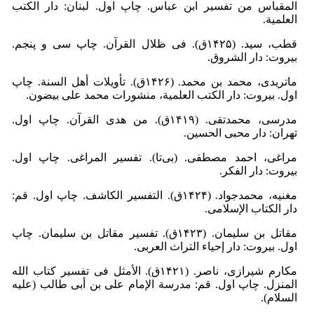
المقباس من تفسیر ابن عباس. چاپ اول. لبنان: دار الکتب
العلمیة.
قطب، سید. (۱۴۲۵ق). فى ظلال القرآن. چاپ سی و پنجم.
بیروت: دار الشروق.
ماتریدى، محمد بن محمد. (۱۴۲۶ق). تأویلات أهل السنة. چاپ
اول. بیروت: دار الکتب العلمیة، منشورات محمد علی بیضون.
مدرسی، محمدتقى. (۱۴۱۹ق). من هدى القرآن. چاپ اول.
تهران: دار محبی الحسین.
مراغى، احمد مصطفى. (بی‌تا). تفسیر المراغى. چاپ اول.
بیروت: دار الفکر.
مغنیه، محمدجواد. (۱۴۲۴ق). التفسیر الکاشف. چاپ اول. قم:
دار الکتاب الإسلامی.
مقاتل بن سلیمان. (۱۴۲۳ق). تفسیر مقاتل بن سلیمان. چاپ
اول. بیروت: دار إحیاء التراث العربی.
مکارم شیرازى، ناصر. (۱۴۲۱ق). الأمثل فی تفسیر کتاب الله
المنزل. چاپ اول. قم: مدرسة الإمام علی بن أبی طالب (علیه
السلام).