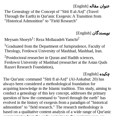
عنوان مقاله
[English]
The Genealogy of the Concept of "Sīrū fī al-Arḍ" (Travel
Through the Earth) in Qur'anic Exegesis: A Transition from
"Historical Admonition" to "Field Research"
نویسندگان
[English]
1
2
؛ Reza Mollazadeh Yamchi
Meysam Shoeyb
1
Graduated from the Department of Jurisprudence, Faculty of
Theology, Ferdowsi University of Mashhad, Mashhad, Iran.
2
Postdoctoral researcher in Quran and Hadith sciences,
Ferdowsi University of Mashhad (researcher at the Astan Quds
Razavi Research Foundation),
چکیده
[English]
The Qur'anic command "Sīrū fī al-Arḍ" (Al-Ankabut: 20) has
always been considered a methodological foundation for
acquiring knowledge in the Islamic tradition. This study, aiming to
conduct a genealogy of this key concept, addresses the primary
question of how the command to "travel through the earth" has
evolved in the history of exegesis from a paradigm of "historical
admonition" to "field research." The research methodology is
based on a qualitative content analysis of a wide range of Qur'anic