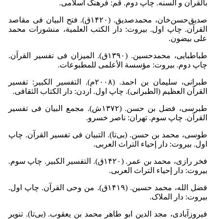
بالقرآن و السنه. چاپ دوم. قم: فرهنگ اسلامی.
صدیق‌حسن‌خان، محمدصدیق. (۱۴۲۰ق). فتح البیان فى مقاصد
القرآن. چاپ اول. بیروت: دار الکتب العلمیة، منشورات محمد
علی بیضون.
طباطبایى، محمدحسین. (۱۳۹۰ق). المیزان فی تفسیر القرآن.
چاپ دوم. بیروت: مؤسسة الأعلمی للمطبوعات.
طبرانی، سلیمان بن احمد. (۲۰۰۸م). التفسیر الکبیر: تفسیر
القرآن العظیم (الطبرانی). چاپ اول. اردن: دار الکتاب الثقافی.
طبرسى، فضل بن حسن. (۱۳۷۲ش). مجمع البیان فی تفسیر
القرآن. چاپ سوم. تهران: ناصر خسرو.
طوسى، محمد بن حسن. (بی‌تا). التبیان فی تفسیر القرآن. چاپ
اول. بیروت: دار إحیاء التراث العربی.
فخر رازى، محمد بن عمر. (۱۴۲۰ق). التفسیر الکبیر. چاپ سوم.
بیروت: دار إحیاء التراث العربی.
فضل الله، محمد حسین. (۱۴۱۹ق). من وحى القرآن. چاپ اول.
بیروت: دار الملاک.
فیروزآبادى، مجد الدین ابو طاهر محمد بن یعقوب. (بی‌تا). تنویر