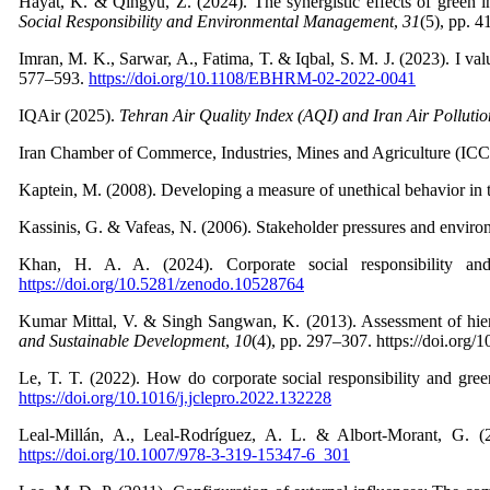
Hayat, K. & Qingyu, Z. (2024). The synergistic effects of green i
Social Responsibility and Environmental Management
,
31
(5), pp. 
Imran, M. K., Sarwar, A., Fatima, T. & Iqbal, S. M. J. (2023). I va
577–593.
https://doi.org/10.1108/EBHRM-02-2022-0041
IQAir (2025).
Tehran Air Quality Index (AQI) and Iran Air Pollutio
Iran Chamber of Commerce, Industries, Mines and Agriculture (IC
Kaptein, M. (2008). Developing a measure of unethical behavior in 
Kassinis, G. & Vafeas, N. (2006). Stakeholder pressures and envir
Khan, H. A. A. (2024). Corporate social responsibility a
https://doi.org/10.5281/zenodo.10528764
Kumar Mittal, V. & Singh Sangwan, K. (2013). Assessment of hierar
and Sustainable Development
,
10
(4), pp. 297–307. https://doi.o
Le, T. T. (2022). How do corporate social responsibility and gree
https://doi.org/10.1016/j.jclepro.2022.132228
Leal-Millán, A., Leal-Rodríguez, A. L. & Albort-Morant, G. (
https://doi.org/10.1007/978-3-319-15347-6_301