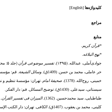
کلیدواژه‌ها
[English]
مراجع
منابع
*قرآن کریم.
*نهج ‌البلاغه
.
جوادی‌آملی، عبدالله. (۱۳۹۵).
تفسیر موضوعی قرآن
(جلد ۵: محیط‌زیست). قم: مرکز نشر اسراء.
حر عاملی، محمد بن حسن. (1409ق).
وسائل الشیعة
. قم: مؤسسة 
خمینی، روح‌الله. (1378).
صحیفۀ امام
. تهران: مؤسسۀ تنظیم و نشر
سیستانی، سیدعلی. (1430ق).
توضیح المسائل
. قم: دار الفکر.
طباطبایی، سید محمدحسین. (1362).
المیزان فی تفسیر القرآن
.
کلینی، محمد بن یعقوب. (1407ق).
الکافی
. تهران: دار الکتب الإسل