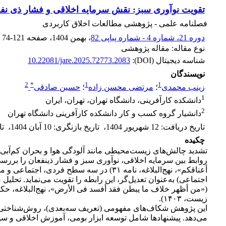
تقویت نوآوری سبز: نقش سرمایه اخلاقی و فشار ذی نف
فصلنامه علمی - پژوهشی مطالعات اخلاق کاربردی
دوره 21، شماره 4 - شماره پیاپی 82
، بهمن 1404
، صفحه
74-121
نوع مقاله: مقاله پژوهشی
شناسه دیجیتال (DOI):
10.22081/jare.2025.72773.2083
نویسندگان
2
*
1
1
زینب محمدی
؛
مرتضی محسن زاده
؛
حسین صادقی
1
دانشکده کارآفرینی، دانشگاه تهران، تهران، ایران
2
دانشیار گروه کسب و کار دانشکده کارآفرینی دانشگاه تهران
تاریخ دریافت
:
12 شهریور 1404
،
تاریخ بازنگری
:
10 آبان 1404
،
تا
چکیده
روابط بین سرمایه اخلاقی، نوآوری سبز و فشار ذینفعان را بررس
أعناقکم»، نهج‌البلاغه، نامه ۳۱) در سه
زیست، ۱۴۰۳).
این پژوهش شکاف‌های مفهومی (تعریف سه‌بعدی)، روش‌شناختی (پی
می‌دهد. پیشنهادها شامل توسعه ابزار بومی، آموزش اخلاقی و سیا