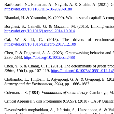
Barforoush, N., Etebarian, A., Naghsh, A. & Shahin, A. (2021). Gre
https://doi.org/10.1108/IJIS-10-2020-0180
Bhandari, H. & Yasunobu, K. (2009). What is social capital? A com
Borghesi, S., Cainelli, G. & Mazzanti, M. (2015). Linking emiss
https://doi.org/10.1016/j.respol.2014.10.014
Cai, W. & Li, G. (2018). The drivers of eco-innova
https://doi.org/10.1016/j.jclepro.2017.12.109
Chen, P. & Dagestani, A. A. (2023). Greenwashing behavior and fi
2330-2343.
https://doi.org/10.1002/csr.2488
Chen, Y. S. & Chang, C. H. (2013). The determinants of green produ
Ethics
,
116
(1), pp. 107–119.
https://doi.org/10.1007/s10551-012-14
Chithambo, L., Tingbani, I., Agyapong, G. A. & Gyapong, E. (2024)
Strategy and the Environment, 29
(4), pp. 1666–1683.
Coleman, J. S. (1994).
Foundations of social theory
. Cambridge, MA
Critical Appraisal Skills Programme (CASP). (2018). CASP Qualitat
Davoudzadeh moghaddam, A., Jafarinia, S., Hassanpoor, A. & Vaki