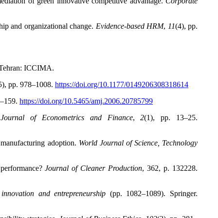
mediation of green innovative competitive advantage.
Corporate
ship and organizational change.
Evidence-based HRM
,
11
(4), pp.
 Tehran: ICCIMA.
5), pp. 978–1008.
https://doi.org/10.1177/0149206308318614
5–159.
https://doi.org/10.5465/amj.2006.20785799
Journal of Econometrics and Finance
,
2
(1), pp. 13–25.
s manufacturing adoption.
World Journal of Science, Technology
m performance?
Journal of Cleaner Production
, 362, p. 132228.
, innovation and entrepreneurship
(pp. 1082–1089). Springer.