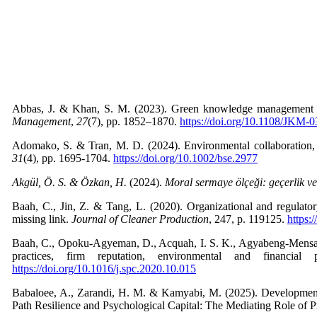
Abbas, J. & Khan, S. M. (2023). Green knowledge management and
Management
,
27
(7), pp. 1852–1870.
https://doi.org/10.1108/JKM-
Adomako, S. & Tran, M. D. (2024). Environmental collaboration, r
31
(4), pp. 1695-1704.
https://doi.org/10.1002/bse.2977
Akgül
, Ö. S. & Özkan, H.
(2024).
Moral sermaye ölçeği: geçerlik ve 
Baah, C., Jin, Z. & Tang, L. (2020). Organizational and regulatory 
missing link.
Journal of Cleaner Production
, 247, p. 119125.
https:
Baah, C., Opoku-Agyeman, D., Acquah, I. S. K., Agyabeng-Mensah, 
practices, firm reputation, environmental and financi
https://doi.org/10.1016/j.spc.2020.10.015
Babaloee, A., Zarandi, H. M. & Kamyabi, M. (2025). Development
Path Resilience and Psychological Capital: The Mediating Role of P