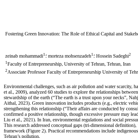
Fostering Green Innovation: The Role of Ethical Capital and Stakeh
1
1
2
؛ Hossein Sadeghi
؛ morteza mohsenzadeh
zeinab mohammadi
1
Faculty of Entrepreneurship, University of Tehran, Tehran, Iran
2
Associate Professor Faculty of Entrepreneurship University of Teh
Environmental challenges, such as air pollution and water scarcity, 
et al., 2009), analyzed 60 studies to explore the relationships between
stewardship of the earth (“The earth is a trust upon your necks”, Nahj
Aithal, 2023). Green innovation includes products (e.g., electric vehicl
strengthening this relationship (“Their affairs are conducted by con
confirmed a positive relationship, though excessive pressure may lea
Liu et al., 2021). In Iran, environmental regulations and social pre
This research addressed conceptual gaps (tri-dimensional definition)
framework (Figure 2). Practical recommendations include indigenous to
Tehran’s pollution.