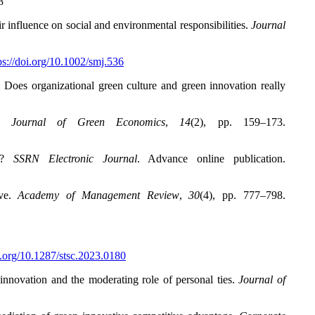
8
 influence on social and environmental responsibilities.
Journal
ps://doi.org/10.1002/smj.536
 Does organizational green culture and green innovation really
nal Journal of Green Economics
,
14
(2), pp. 159–173.
ty?
SSRN Electronic Journal
. Advance online publication.
ive.
Academy of Management Review
,
30
(4), pp. 777–798.
oi.org/10.1287/stsc.2023.0180
innovation and the moderating role of personal ties.
Journal of