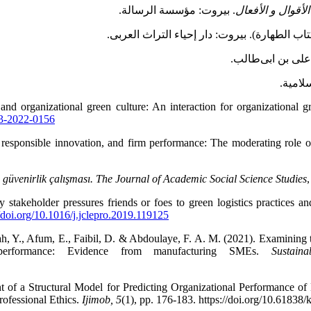
أقوال و الأفعال
. بیروت: مؤسسة الرسالة.
اب الطهارة). بیروت: دار إحیاء التراث العربی.
علی بن ابی‌طالب.
سلامیة.
 organizational green culture: An interaction for organizational g
03-2022-0156
esponsible innovation, and firm performance: The moderating role o
güvenirlik çalışması.
The Journal of Academic Social Science Studies
stakeholder pressures friends or foes to green logistics practices an
//doi.org/10.1016/j.jclepro.2019.119125
Y., Afum, E., Faibil, D. & Abdoulaye, F. A. M. (2021). Examining the
al performance: Evidence from manufacturing SMEs.
Sustain
 of a Structural Model for Predicting Organizational Performance 
rofessional Ethics.
Ijimob, 5
(1), pp. 176-183. https://doi.org/10.61838