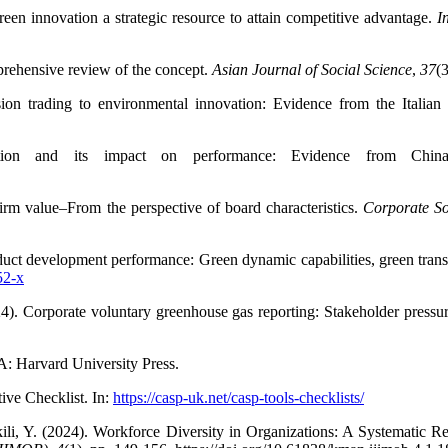
en innovation a strategic resource to attain competitive advantage.
I
prehensive review of the concept.
Asian Journal of Social Science
,
37
(
ion trading to environmental innovation: Evidence from the Italian
tion and its impact on performance: Evidence from Chi
rm value–From the perspective of board characteristics.
Corporate So
ct development performance: Green dynamic capabilities, green transf
52-x
. Corporate voluntary greenhouse gas reporting: Stakeholder pressure 
: Harvard University Press.
ive Checklist. In:
https://casp-uk.net/casp-tools-checklists/
li, Y. (2024). Workforce Diversity in Organizations: A Systematic R