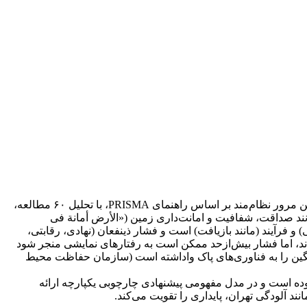
تشدید چالش‌های زیست‌محیطی مانند آلودگی هوا و بحران کم‌آبی، سازمان‌ها را به‌ویژه در ایران به سوی نوآوری سبز سوق داده است. این مرور نظام‌مند بر اساس راهنمای PRISMA، با تحلیل ۶۰ مطالعه،
نند صداقت، شفافیت و امانت‌داری زمین («الأرض أمانة فی
ی برقی) و فرآیند (مانند بازیافت) است و فشار ذینفعان (نهادی، رقابتی،
ضمون در NVivo نشان داد که ۸۲٪ مطالعات رابطه مثبت را تأیید کردند، اما فشار بیش‌ازحد ممکن است به رفتارهای نمایشی منجر شود
ست‌محیطی و فشار اجتماعی، صنایع سنگین را به فناوری‌های پاک واداشته است (سازمان حفاظت محیط
ده است و در مدل مفهومی پیشنهادی چارچوبی یکپارچه ارائه
د آلودگی تهران، پایداری را تقویت می‌کند.