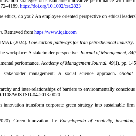
nnovation strategies on sustainable innovative performance with the 
4172–4189.
https://doi.org/10.1002/csr.2823
lue ethics, do you? An employee-oriented perspective on ethical leader
n
. Retrieved from
https://www.iqair.com
CIMA). (2024).
Low-carbon pathways for Iran petrochemical industry
.
the workplace: A stakeholder perspective.
Journal of Management
,
34
(
onmental performance.
Academy of Management Journal
,
49
(1), pp. 14
nd stakeholder management: A social science approach.
Global 
chy and inter-relationships of barriers to environmentally consciou
rg/10.1108/WJSTSD-04-2013-0020
n innovation transform corporate green strategy into sustainable fir
2020). Green innovation. In:
Encyclopedia of creativity, invention