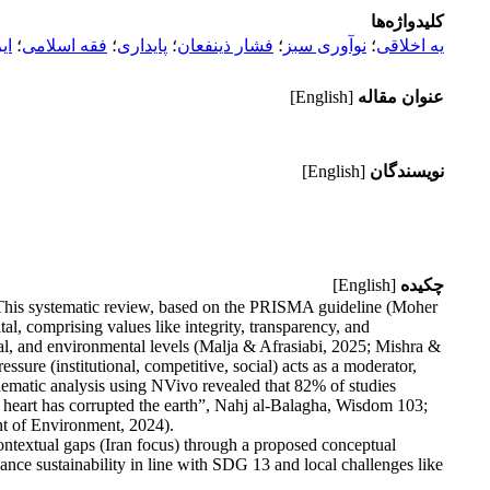
کلیدواژه‌ها
یه اخلاقی
؛
نوآوری سبز
؛
فشار ذینفعان
؛
پایداری
؛
فقه اسلامی
؛
ای
عنوان مقاله
[English]
نویسندگان
[English]
چکیده
[English]
n. This systematic review, based on the PRISMA guideline (Moher
tal, comprising values like integrity, transparency, and
cial, and environmental levels (Malja & Afrasiabi, 2025; Mishra &
ssure (institutional, competitive, social) acts as a moderator,
hematic analysis using NVivo revealed that 82% of studies
s heart has corrupted the earth”, Nahj al-Balagha, Wisdom 103;
ent of Environment, 2024).
ontextual gaps (Iran focus) through a proposed conceptual
ance sustainability in line with SDG 13 and local challenges like