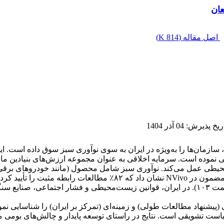
عان
اصل مقاله (
814 K
)
ریخ پذیرش
:
04 آذر 1404
ی نموده است. سرمایه اخلاقی به عنوان مجموعه ارزش‌های بنیادین ما
 سطح فردی، اجتماعی و محیطی عمل می‌کند. نوآوری سبز شامل محصول (مانند خودروها
اجتماعی) به‌عنوان تعدیل‌گر، این رابطه را تقویت می‌نماید. تحلیل م
(«من أظهر خلاف ما یبطن فقد أفسد فی الأرض»، نهج‌البلاغه، حکمت ۱۰۳). در ایران، قوانین زی
شنهاد مطالعات طولی) و زمینه‌ای (تمرکز بر ایران) را شناسایی نمو
ست تشویقی است. نتایج در راستای توسعه پایدار و چالش‌های بومی مانن