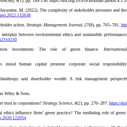
IJIMOB), 4
(1), pp. 149-156. https://doi.org/10.61838/kman.ijimob.4.1.1
yaratne, M. (2022). The complexity of stakeholder pressures and their
lepro.2022.132038
eholder action.
Strategic Management Journal
,
27
(8), pp. 765–781.
htt
 interplay between environmental ethics and sustainable performance:
162310230
green investments: The role of green finance.
Internatio
moral human capital promote corporate social responsibili
hilanthropy and shareholder wealth: A risk management perspect
hn Wiley & Sons.
r trust in corporations?
Strategy Science
,
8
(2), pp. 270–287.
https://d
thics influence firms’ green practice? The mediating role of green 
pro.2020.122054