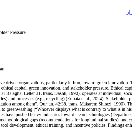
ران
older Pressure
ran
have driven organizations, particularly in Iran, toward green innovatio
 ethical capital, green innovation, and stakeholder pressure. Ethical capi
 al-Balagha, Letter 31, trans. Dashti, 1990), operates at individual, so
es) and processes (e.g., recycling) (Enbaia et al., 2024). Stakeholder pre
sultation among them”, Qur’an, 42:38, trans. Makarem Shirazi, 1990). T
d to greenwashing (“Whoever displays what is contrary to what is in hi
ssures have pushed heavy industries toward clean technologies (Departm
, methodological gaps (recommendations for longitudinal studies), and c
ol development, ethical training, and incentive policies. Findings enh