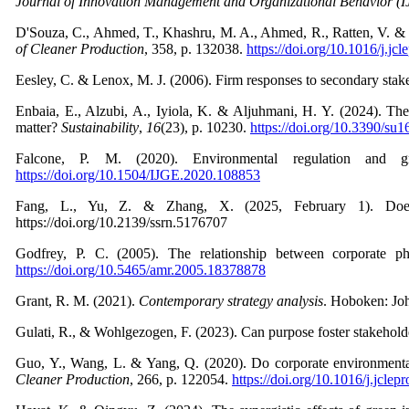
Journal of Innovation Management and Organizational Behavior (
D'Souza, C., Ahmed, T., Khashru, M. A., Ahmed, R., Ratten, V. & Ja
of Cleaner Production
, 358, p. 132038.
https://doi.org/10.1016/j.jc
Eesley, C. & Lenox, M. J. (2006). Firm responses to secondary stak
Enbaia, E., Alzubi, A., Iyiola, K. & Aljuhmani, H. Y. (2024). The
matter?
Sustainability
,
16
(23), p. 10230.
https://doi.org/10.3390/su
Falcone, P. M. (2020). Environmental regulation and 
https://doi.org/10.1504/IJGE.2020.108853
Fang, L., Yu, Z. & Zhang, X. (2025, February 1). Does 
https://doi.org/10.2139/ssrn.5176707
Godfrey, P. C. (2005). The relationship between corporate p
https://doi.org/10.5465/amr.2005.18378878
Grant, R. M. (2021).
Contemporary strategy analysis
. Hoboken: Jo
Gulati, R., & Wohlgezogen, F. (2023). Can purpose foster stakeholde
Guo, Y., Wang, L. & Yang, Q. (2020). Do corporate environmental e
Cleaner Production
, 266, p. 122054.
https://doi.org/10.1016/j.jcle