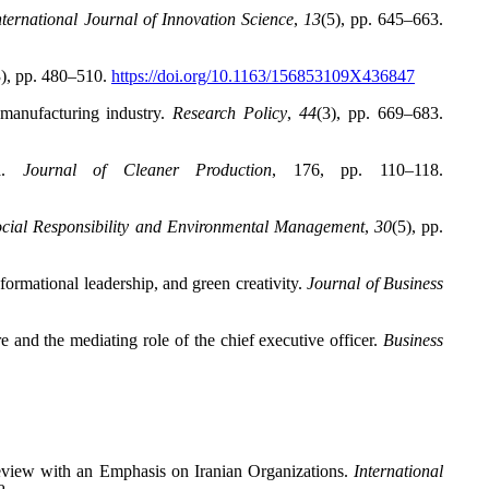
nternational Journal of Innovation Science
,
13
(5), pp. 645–663.
3), pp. 480–510.
https://doi.org/10.1163/156853109X436847
 manufacturing industry.
Research Policy
,
44
(3), pp. 669–683.
na.
Journal of Cleaner Production
, 176, pp. 110–118.
cial Responsibility and Environmental Management
,
30
(5), pp.
ormational leadership, and green creativity.
Journal of Business
and the mediating role of the chief executive officer.
Business
eview with an Emphasis on Iranian Organizations.
International