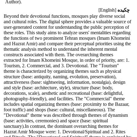
Author).‎
چکیده
[English]
Beyond their devotional functions, mosques play diverse social
and cultural roles. The digital sphere provides a valuable source of
user-generated content for understanding the public perception of
these roles. This study aims to analyze users' mentalities regarding
the functions of two prominent Tehran mosques (Imam Khomeini
and Hazrat Amir) and compare their perceptual priorities using the
thematic analysis method to understand the inherent mental
constructs associated with them. The overarching themes
extracted for Imam Khomeini Mosque, in order of priority, are: 1.
Tourism, 2. Commercial, and 3. Devotional. The "Tourism"
theme is characterized by organizing themes such as physical
structure (base: antiquity, naming, evolution, preservation),
attractiveness (base: sightseeing, information, nostalgia), design
and style (base: architecture, style), structure (base: body,
decorations, scale), aesthetic and recreational (base: delightful,
photography-friendly), and facilities. The "Commercial" theme
includes spatial organizing themes (base: proximity to the Bazaar,
foot traffic) and shops (base: cultural, miscellaneous). The
"Devotional" theme was described through themes of dynamism
(base: activities, ceremonies) and space (base: spiritual
sanctuary).In contrast, the dominant overarching themes for
Hazrat Amir Mosque were: 1. Devotional/Spiritual and 2. Rites