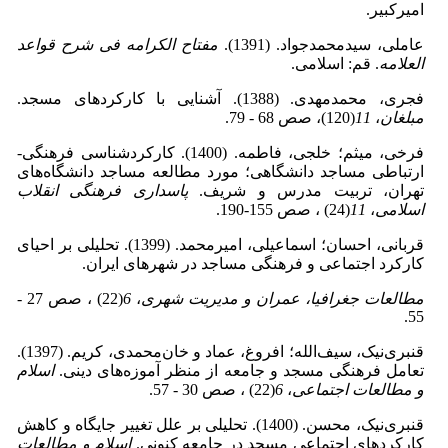
امیرکبیر.
عاملی، سیدمحمدجواد. (1391).
مفتاح الکرامه فی شرح قواعد
العلامه
. قم: اسلامی.
فجری، محمدمهدی. (1388). آشنایی با کارکردهای مسجد.
مبلغان
،
11
(120)، صص 68 - 79.
فرخی، میثم؛ خلجی، فاطمه. (1400). کارکردشناسی فرهنگی-
ارتباطی مساجد دانشگاهی؛ مورد مطالعه مساجد دانشگاه‌های
تهران، تربیت مدرس و شریف.
پاسداری فرهنگی انقلاب
اسلامی
،
11
(24) ، صص 155-190.
قربانی، احسان؛ اسماعیلی، امیرمحمد. (1399). تحلیلی بر احیای
کارکرد اجتماعی و فرهنگی مساجد در شهرهای ایران.
مطالعات جغرافیا، عمران و مدیریت شهری
،
6
(22) ، صص 27 -
55.
قنبری‌نیک، سیف‌الله؛ افروغ، عماد و خان‌محمدی، کریم. (1397).
تعامل فرهنگی مسجد و جامعه از منظر آموزه‌های دینی.
اسلام
و مطالعات اجتماعی
،
6
(22) ، صص 30 - 57.
قنبری‌نیک، محسن. (1400). تحلیلی بر علل تغییر جایگاه و کاهش
کارکردهای اجتماعی مسجد در جامعه کنونی.
اسلام و مطالعات