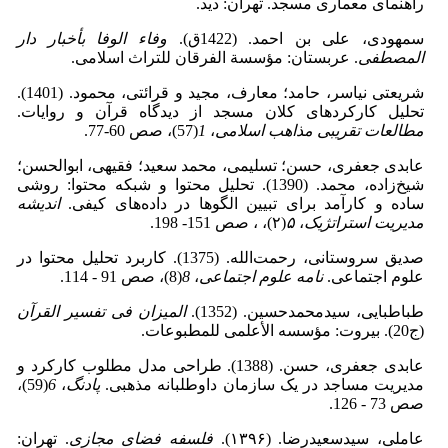
راهنمای معماری مسجد. تهران: دید.
سمهودی، علی بن احمد. (1422ق).
وفاء الوفا بأخبار دار
المصطفى
. عربستان: مؤسسة الفرقان للتراث اسلامی.
شریعتی نیاسر، حامد؛ معارف، مجید و قرائتی، محمود. (1401).
تحلیل کارکردهای کلان مسجد از دیدگاه قرآن و روایات.
مطالعات تقریبی مذاهب اسلامی
،
1
(57)، صص 60-77.
عابدی جعفری، حسن؛ تسلیمی، محمد سعید؛ فقیهی، ابوالحسن؛
شیخ‌زاده، محمد. (1390). تحلیل محتوا و شبکه محتوا: روشی
ساده و کارآمد برای تبیین الگوها در داده‌های کیفی.
اندیشه
مدیریت استراتژیک
،
۵
(۲)، ، صص 151- 198.
صدیق سروستانی، رحمت‌الله. (1375). کاربرد تحلیل محتوا در
علوم اجتماعی.
نامه علوم اجتماعی
،
8
(8)، صص 91 - 114.
طباطبایی، سیدمحمدحسین. (1352).
المیزان فی تفسیر القرآن
(ج20). بیروت: مؤسسه الأعلمی للمطبوعات.
عابدی جعفری، حسن. (1388). طراحی مدل مطلوب کارکرد و
مدیریت مساجد در یک سازمان داوطلبانه مذهبی.
پادنگ
،
6
(59)،
صص 73 - 126.
عاملی، سیدسعیدرضا. (۱۳۹۶).
فلسفه فضای مجازی
. تهران: