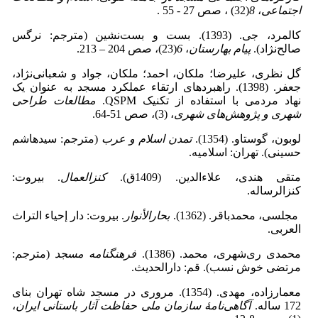
اجتماعی
،
8
(32) ، صص 27 - 55 .
کالمرد، جی. (1393). بست و بست‌نشین (مترجم: نرگس
صالح‌نژاد).
پیام بهارستان
،
6
(23)، صص 204 – 213.
گل نظری، علیرضا؛ ملکان، احمد؛ ملکان، جواد و شعبانی‌نژاد،
جعفر. (1398). راهبردهای ارتقاء عملکرد مسجد به عنوان یک
نهاد مردمی با استفاده از تکنیک QSPM.
مطالعات طراحی
شهری و پژوهش‌های شهری
، (3)، صص 51-64.
لوبون، گوستاو. (1354).
تمدن اسلام و عرب
(مترجم: سیدهاشم
حسینى). تهران: اسلامیه.
متقی هندی، علاءالدین. (1409ق).
کنزالعمال
. بیروت:
کنزالرساله.
مجلسی، محمدباقر. (1362).
بحارالأنوار
. بیروت: دار إحیاء التراث
العربی.
محمدی ری‌شهری، محمد. (1386).
فرهنگنامه مسجد
(مترجم:
مرتضی خوش نسب). قم: دارالحدیث.
معمارزاده، مهدی. (1354). مروری در مسجد شاه تهران بنای
172 ساله.
آگاهی‌نامۀ سازمان ملی حفاظت آثار باستانی ایران
،