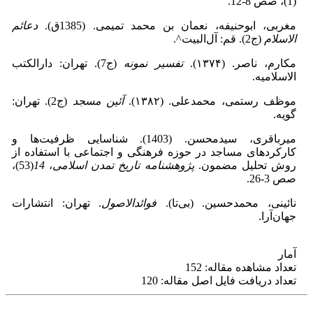
(1)، صص 8-12.
مغربى، ابوحنیفه، نعمان بن محمد تمیمی. (1385ق).
دعائم
الاسلام
(ج2). قم: آل‌البیت^.
مکارم، ناصر. (۱۳۷۴).
تفسیر نمونه
(ج7). تهران: دارالکتب
الاسلامیه.
موظف رستمی، محمدعلی. (۱۳۸۲).
آئین مسجد
(ج2). تهران:
گویه.
میرباقری، سیدمحسن. (1403). شناسایی ظرفیت‌ها و
کارکردهای مساجد در حوزه فرهنگی و اجتماعی با استفاده از
روش تحلیل مضمون.
پژوهشنامه تاریخ تمدن اسلامی
،
14
(53)،
صص 3-26.
نائینی، محمدحسین. (بی‌تا).
فوائدالاصول
. تهران: انتشارات
جهان‌آرا.
آمار
تعداد مشاهده مقاله: 152
تعداد دریافت فایل اصل مقاله: 120