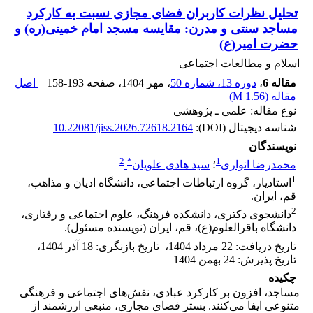
تحلیل نظرات کاربران فضای مجازی نسبت به کارکرد
مساجد سنتی و مدرن: مقایسه مسجد امام ‏خمینی(ره) و
حضرت امیر(ع)‏
اسلام و مطالعات اجتماعی
مقاله 6
،
دوره 13، شماره 50
، مهر 1404
، صفحه
158-193
اصل
مقاله (
1.56 M
)
نوع مقاله: علمی ـ پژوهشی
شناسه دیجیتال (DOI):
10.22081/jiss.2026.72618.2164
نویسندگان
2
*
1
محمدرضا انواری
؛
سید هادی علویان
1
استادیار، گروه ارتباطات اجتماعی، دانشگاه ادیان و مذاهب،
قم، ایران.‏
2
دانشجوی دکتری، دانشکده فرهنگ، علوم اجتماعی و رفتاری،
دانشگاه باقرالعلوم(ع)، قم، ایران (نویسنده مسئول).‏
تاریخ دریافت
:
22 مرداد 1404
،
تاریخ بازنگری
:
18 آذر 1404
،
تاریخ پذیرش
:
24 بهمن 1404
چکیده
مساجد، افزون بر کارکرد عبادی، نقش‌های اجتماعی و فرهنگی
متنوعی ایفا می‌کنند. بستر فضای مجازی، منبعی ارزشمند از