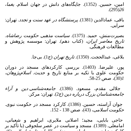
امین، حسین. (1352). جایگاه‌های دانش در جهان اسلام.
یغما
،
(295).
26
باقی، عماد‌الدین (1381).
پرستشگاه در عهد سنت و تجدد
. تهران:
سرایی.
بصیرت‌منش، حمید. (1375).
سیاست مذهبی حکومت رضاشاه.
تاریخ معاصر ایران
، (کتاب دهم). تهران: موسسه پژوهش و
مطالعات فرهنگی.
بلاغی، عبدالحجت. (1350).
تاریخ تهران
(ج1). بی‌جا.
پور، علیرضا. (1403). بررسی کارکردهای مسجد در دوران
حکومت علوی با تکیه بر منابع تاریخ و حدیث.
اسلام‌پژوهان،
1
(30)، صص 25-58.
جلالی مقدم، مسعود. (1386).
جامعه‌شناسی دین و آراء
جامعه‌شناسان بزرگ درباره دین
(ج2). تهران: مرکز.
جوان آراسته، حسین. (1386). کارکرد مسجد در حکومت نبوی.
حکومت اسلامی
، (43)، صص 138 - 152.
حاجی بابایی، مجید؛ اصلانی ملایری، ابراهیم و شعبانی،
امامعلی. (1389). مسجد و سیاست در عصر سلجوقی (با تأکید بر