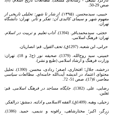
کارکرد تبلیغی - رسانه‌ای مسجد).
مطالعات تاریخ اسلام
، (6)،
صص 29-50.
حبیبی، سیدمحسن. (۱۳۹۵).
از شار تا شهر: تحلیلی تاریخی از
مفهوم شهر و سیمای کالبدی آن: تفکر و تأثر
. تهران: دانشگاه
تهران.
حجتی، سیدمحمدباقر. (1394).
آداب تعلیم و تربیت در اسلام
.
تهران: فرهنگ اسلامی.
حرانی، ابن شعبه. (1297ق).
تحف القول
. قم: انصاریان.
خمینی، سید روح‌الله. (1379).
صحیفه نور
(ج2 و 18). تهران:
وزارت فرهنگ و ارشاد اسلامی (طبع و نشر).
درخشه، جلال؛ افتخاری، اصغر؛ ردادی، محسن. (1390). تحلیل
محتوای اعتماد در اندیشه آیت‌الله خامنه‌ای.
مطالعات سیاسی
معاصر
،
6
(17)، صص 51- 72.
رضایی، علی. (1382).
جایگاه مساجد در فرهنگ اسلامی
. قم:
ثقلین.
زحیلی، وهبه. (1409ق).
الفقه الاسلامی و ادلته
. دمشق: درالفکر.
زرگر، اکبر؛ مختارشاهی، رافونه و ندیمی، حمید. (1386).