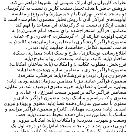
نظرات کاربران برای ادراک عمومی این نقش‌ها فراهم می‌کند.
پژوهش حاضر با هدف تحلیل ذهنیت کاربران نسبت به کارکردهای
دو مسجد شاخص تهران (امام خمینی(ره) و امیر(ع) و مقایسه
اولویت‌های ادراکی آنان با روش تحلیل مضمون انجام شده است تا
ذهنیت ارتکازی نسبت به کارکردهای این مساجد را فهم کند.
مضامین فراگیر استخراج‌شده برای مسجد امام خمینی(ره) به
ترتیب اولویت عبارتند از: ۱- گردشگری، ۲- تجاری و ۳- عبادی.
مضمون فراگیر گردشگری با مضامین سازمان‌دهنده کالبد (پایه:
قدمت، تسمیه، تکامل، حفاظت)، جذابیت (پایه: دیدنی‌،
اطلاع‌رسانی، نوستالژی)، طرح و سبک (پایه: معماری، سبک)،
ساختار (پایه: کالبد، تزئینات، وسعت)، زیبا و مفرح (پایه:
فرح‌بخش، مطلوب عکاسی) و امکانات (پایه: ساختار، امکانات).
مضمون فراگیر تجاری با مضامین سازمان‌دهنده فضا (پایه:
هم‌جواری بازار، تردد) و فروشگاه (پایه: فرهنگی، متفرقه).
مضمون فراگیر عبادی نیز با مضامین سازمان‌دهنده پویایی (پایه:
پویایی، مراسم) و فضا (پایه: حریم معنوی) توصیف شد. در مقابل،
مضامین فراگیر حاکم بر تصویر مسجد امیر(ع)، ۱- عبادی و
معنوی و ۲- مراسم و مناسک بودند. مضمون فراگیر عبادی و
معنوی با مضامین سازمان‌دهنده فضا (پایه: معنوی و پویا) و نیروی
انسانی (پایه: مدیریت، مهمانان، کادر) و مضمون فراگیر مراسم و
مناسک با مضامین سازمان‌دهنده محیط مناسب (پایه: فضا،
وسعت و شهرت، مدیریت) و امکانات (پایه: امکانات بیرونی و
درونی) تبیین شدند. در نتیجه، مسجد امام(ره) در درجه اول یک
جاذبه تاریخی-گردشگری و مسجد امیر(ع) یک کانون فعال دینی-