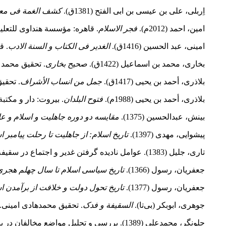
اِربلى‏، على بن عیسى بن ابى الفتح (1381ق). ‏
کشف الغمة فی معرف
امین، احمد (2012م).
فجر الاسلام
. قاهره: ﻣﺆﺳﺴﺔ ﻫﻨﺪاوی ﻟﻠﺘﻌﻠﻴﻢ
امینی، عبد الحسین (1416ق).
الغدیر فی الکتاب و السنة الادب
. ق
بخاری، محمد بن اسماعیل (1422ق).
صحیح بخاری
. تحقیق محمد زهی
بلاذرى، أحمد بن یحیى (1417ق).
جمل من انساب الأشراف
. تحقی
بلاذرى، أحمد بن یحیى (1988م).
فتوح البلدان
. بیروت: دار و مکتبة 
بینش، عبدالحسین (1375).
مقایسه دو دوره جاهلیت و اسلام و 
پیشوایی، مهدی (1397).
تاریخ اسلام: از جاهلیت تا رحلت پیامبر 
تاری، جلیل (1383). عوامل نادیده
گرفتن غدیر و اجتماع در سقیفه
جعفریان، رسول (1366).
تاریخ سیاسی اسلام تا سال چهلم هجری
جعفریان، رسول (1377).
تاریخ تحول دولت و خلافت از برآمدن اسل
جوهری، ابوبکر (بی‌تا).
السقیفة و فدک
. تحقیق محمدهادی امینی. ت
چلونگر، محمدعلی (1389). بررسی و تحلیل مواضع مخالفان در برابر اصلاحات سیاسی دوران خلافت امام علی(ع).