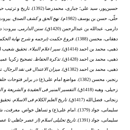
حسین
پور، سید علی؛ جباری، محمدرضا (1392). تاریخ و ترتیب حوادث منتهی به شهادت حضرت زهرا(س).
حلّی، حسن بن یوسف (1982م).
نهج الحق و کشف الصدق
. بیروت:
دارمی، عبدالله بن عبدالرحمن (1420ق).
سنن الدارمی
. بیروت: دا
دهقانی، محسن (1388).
فروغ حکمت (ترجمه و شرح نهایة الحکم
ذهبی، محمد بن احمد (1414ق).
سیر اعلام النبلاء
. تحقیق شعیب الار
ذهبی، محمد بن احمد (1428ق).
تذکرة الحفاظ
. تصحیح زکریا عمیرات. 
ذهبی، محمد بن احمد (1382ق).
میزان الاعتدال فی نقد الرجال
. ت
رنجبر، محسن (1382). مواضع امام علی(ع) در برابر فتوحات خلفا.
زحیلی، وهبه (1418ق).
التفسیر المنیر فی العقیدة و الشریعة و ال
زنجانی، فضل‌الله (1417ق).
تاریخ العلم الکلام فی الاسلام
. تحقیق
سلیمانی، جواد (1379). امام علی(ع) و تساهل خواص.
ﻣﻌﺮﻓﺖ
، شم
سلیمانی، جواد (1391).
تاریخ تحلیلی اسلام (از عصر جاهلی تا عص