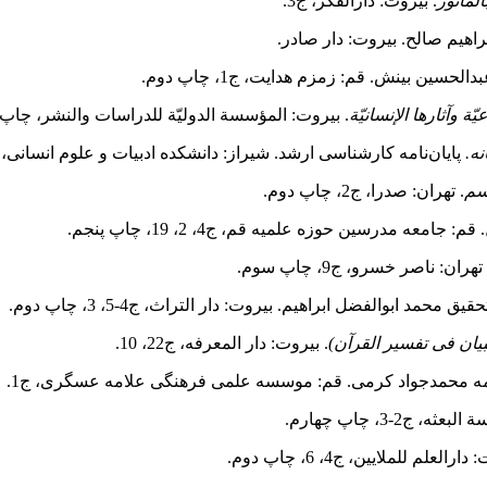
المأثور
. بیروت: دارالفکر، ج3.
راهیم صالح. بیروت: دار صادر.
الحسین بینش. قم: زمزم هدایت، ج1، چاپ دوم.
ة وآثارها الإنسانیّة
. بیروت:
المؤسسة الدولیّة للدراسات والنشر، چاپ 
نه.
پایان‌نامه کارشناسی ارشد. شیراز: دانشکده ادبیات و علوم انسانی، 
سم
. تهران: صدرا، ج2، چاپ دوم.
. قم: جامعه مدرسین حوزه علمیه قم، ج4، 2، 19، چاپ پنجم.
 تهران: ناصر خسرو، ج9، چاپ سوم.
تحقیق محمد ابو
الفضل ابراهیم. بیروت: دار التراث، ج4-5، 3، چاپ دوم.
یان فی تفسیر القرآن)
. بیروت: دار المعرفه‏، ج22، 10.
مه محمدجواد کرمی. قم: موسسه علمی فرهنگی علامه عسگری، ج1.
، ج2-3، چاپ چهارم.
ارالعلم للملایین، ج4، 6، چاپ دوم.