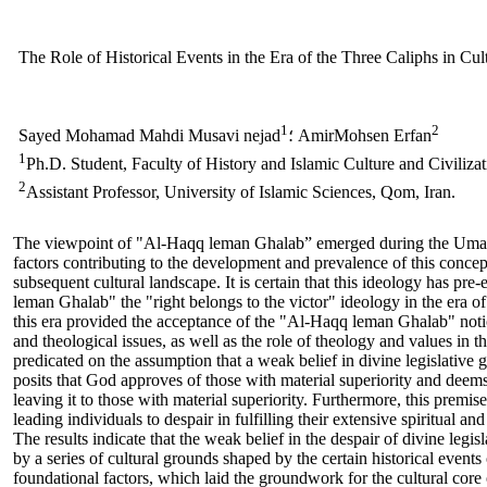
The Role of Historical Events in the Era of the Three Caliphs in C
1
2
؛ AmirMohsen Erfan
Sayed Mohamad Mahdi Musavi nejad
1
Ph.D. Student, Faculty of History and Islamic Culture and Civilizat
2
Assistant Professor, University of Islamic Sciences, Qom, Iran.
The viewpoint of "Al-Haqq leman Ghalab” emerged during the Umayyad
factors contributing to the development and prevalence of this concep
subsequent cultural landscape. It is certain that this ideology has pre
leman Ghalab" the "right belongs to the victor" ideology in the era of 
this era provided the acceptance of the "Al-Haqq leman Ghalab" notion
and theological issues, as well as the role of theology and values in t
predicated on the assumption that a weak belief in divine legislative g
posits that God approves of those with material superiority and deem
leaving it to those with material superiority. Furthermore, this premis
leading individuals to despair in fulfilling their extensive spiritual 
The results indicate that the weak belief in the despair of divine leg
by a series of cultural grounds shaped by the certain historical events
foundational factors, which laid the groundwork for the cultural core o