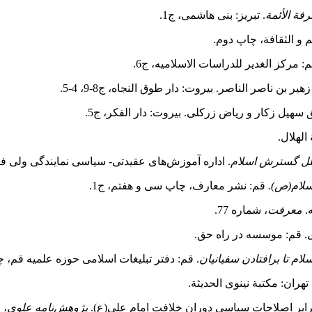
ة الأئمة
. تبریز: بنى هاشمى‏، ج1.
 و اﻟﺜﻘﺎﻓﺔ، چاپ دوم.
م: مرکز الغدیر للدراسات الاسلامیه، ج6.
ر بن ناصر الناصر. بیروت: دار طوق النجاه، ج8-9، 4-5.
ق سهیل زکار و ریاض زرکلى. بیروت: دار الفکر، ج5.
الهلال.
علل گسترش اسلام
. اداره آموزش
های عقیدتی- سیاسی نمایندگی ولی فقی
اسلام(ص).
قم: نشر معارف، چاپ سی و هفتم، ج1.
.
معرفت
، شماره 77.
. قم: موسسه در راه حق.
ام تا برافتادن سفیانیان
. قم: دفتر تبلیغات اسلامی حوزه علمیه قم، 
هران: مکتبة نینوى الحدیثة.
پژوهش
نامه علوی
، 1(1).