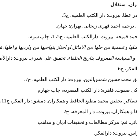
هران: استقلال.
 عطا. بیروت: دار الکتب العلمیه، ج5.
. ترجمه احمد فهری زنجانی. تهران: جهان.
میحه. بیروت: دارالکتب العلمیه، ج5، 1، چاپ سوم.
ا و تسمیة من حلها من الاماثل او اجتاز بنواحیها من واردیها و اهلها.
تح
 و السیاسة المعروف بتاریخ الخلفاء
.
تحقیق علی شیری. بیروت: دارالأضوا
لفکر، ج6.
یق محمدحسین شمس‌الدین. بیروت: دارالکتب العلمیه، ج7.
کی صفوت. قاهره: دار الکتب المصریه، چاپ چهارم.
عساکر
. تحقیق محمد مطیع الحافظ و همکاران. دمشق: دار الفکر، ج11، 9.
 همکاران. بیروت: دار المعرفه، ج2.
انی. قم: مرکز مطالعات و تحقیقات ادیان و مذاهب.
س. بیروت: دارالفکر.