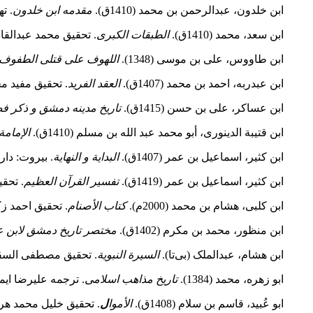
ابن خلدون، عبدالرحمن بن محمد (1410ق).
مقدمه ابن خلدون
. ت
ابن سعد، محمد (1410ق).
الطبقات الکبرى
. تحقیق محمد عبدالقادر
ابن طاووس، علی بن موسی (1348).
اللهوف علی قتلی الطفوف
ابن عبدربه، احمد بن محمد (1407ق).
العقد الفرید
. تحقیق مفید محمد ق
ابن عساکر، علی بن حسن (1415ق).
تاریخ مدینه دمشق و ذکر فضله
ابن قتیبة الدینوری، أبو محمد عبد الله بن مسلم (1410ق).
الإمامة
ابن کثیر، اسماعیل بن عمر (1407ق).
البدایة و النهایة
. بیروت: دارا
ابن کثیر، اسماعیل بن عمر (1419ق).
تفسیر القرآن العظیم
. تحق
ابن کلبی، هشام بن محمد (2000م).
کتاب الأصنام
. تحقیق احمد ز
ابن منظور، محمد بن مکرم (1402ق).
مختصر تاریخ دمشق لابن 
ابن هشام، عبدالملک (بی‌تا).
السیرة النبویة
. تحقیق مصطفى السقا و
ابو زهره، محمد (1384).
تاریخ مذاهب اسلامی
. ترجمه علیرضا ایم
ابو عُبید، قاسم بن سلام (1408ق).
الأموا
ل
. تحقیق خلیل محمد هرا