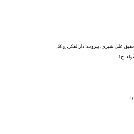
قیق علی شیری. بیروت: دارالفکر، ج68.
ء، ج1.