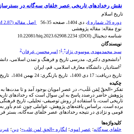
نقش رخدادهای تاریخی عصر خلفای سه‌گانه در بسترساز
تاریخ اسلام
دوره 26، شماره 4
، دی 1404
، صفحه
56-35
اصل مقاله (
2.87 M
نوع مقاله: مقاله پژوهشی
شناسه دیجیتال (DOI):
10.22081/hiq.2023.62908.2234
نویسندگان
2
1
*
سید محمدمهدی موسوی نژاد
؛
امیرمحسن عرفان
1
دانشجوی دکتری، مدرسی تاریخ و فرهنگ و تمدن اسلامی، دانشگ
2
استادیار، دانشگاه معارف اسلامی، قم، ایران
تاریخ دریافت
:
17 دی 1400
،
تاریخ بازنگری
:
24 بهمن 1404
،
تاریخ
چکیده
تفکر «الحقُ لِمَن غَلَب»، در عصر امویان بوجود آمد و تا مدت‌
پژوهش حاضر درصدد پاسخ به این سوال است که رخدادهای تاریخی
تاریخی است، با استفاده از روش توصیفی- تحلیلی، تاریخ فرهنگی
برده است. براساس یافته‌های پژوهش، عواملی چون عدم باور 
قومی و نژادی در نتیجه رخدادهای عصر خلفای سه‌گانه، بستر فرهن
کلیدواژه‌ها
خلفای سه‌گانه
؛
عصر اموی
؛
انگاره «الحق لمن غلب»
؛
دین
؛
غیرت