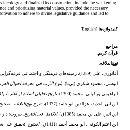
his ideology and finalized its construction, include the weakening
ance and prioritizing material values, provided the necessary
otivation to adhere to divine legislative guidance and led to
کلیدواژه‌ها
[English]
مراجع
قرآن کریم.
نهج‌البلاغه.
آقانوری، علی (1389). زمینه‌های فرهنگی و اجتماعی فرقه‌گرایی در صدر اسلام.
آلوسی، محمود شکری (بی‌تا).
بلوغ الأرب فی معرفة احوال العر
ابراهیمی ورکیانی، محمد (1390).
تاریخ تحلیلی اسلام از آغاز تا 
ابن ابی الحدید، عزالدین ابو حامد (1337)،
شرح نهج‌البلاغه
. تصحیح م
ابن اثیر، على بن محمد (1385ق).
الکامل فی التاریخ
. بیروت: دار ص
ابن اعثم الکوفى، ‏أبو محمد أحمد (1411ق).
الفتوح
. تحقیق على شیرى