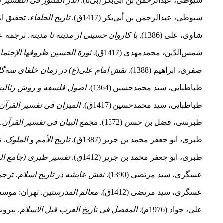
سیوطی، عبدالرحمن بن ابی‌بکر (بی‌تا).
الدر المنثور فی التفسیر ب
سیوطی، عبدالرحمن بن أبی‌بکر (1417ق).
تاریخ الخلفاء
. تحقیق اب
شاوی، علی (1386).
با کاروان حسینی از مدینه تا مدینه
. ترجمه عبد
شمس‌الدّین
،
محمد‌مهدی (1417ق).
ثورة الحسین ظروفها الإجتماعیّ
صفری، ابراهیم (1388).
نقش امام علی(ع) در زمان خلفای سه
گا
طباطبایی، سید محمدحسین (1364).
اصول فلسفه و روش رئالی
طباطبایی، سید محمدحسین (1417ق).
المیزان فی تفسیر القرآن
طبرسی، فضل بن حسن (1372).
مجمع البیان فی تفسیر القرآن
.
طبری، ابو جعفر محمد بن جریر (1387ق).
تاریخ الأمم و الملوک
. 
طبری، ابو جعفر محمد بن جریر (1412ق).
تفسیر طبری (جامع الب
عسگری، سید مرتضی (1390).
نقش عایشه در تاریخ اسلام
. ترج
عسگری، سید مرتضی (1412ق).
معالم المدرستین
. تهران: موسسة البعثه
علی، جواد (1976م).
المفصل فی تاریخ العرب قبل الاسلام
. بیروت: د