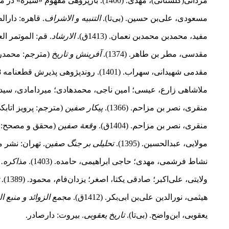
مردانی(گلستانی)، مهدی. (1400). بازپژوهی مفهوم «سیره» در مطالعات شیعه. نشریه
مسعودی، علی‌بن حسین. (بی‌تا).
التنبیه و الاشراف
. قاهره: دارال
مفید، محمد‌بن محمدبن نعمان. (1413ق).
الارشاد
. قم: الموتمر الع
مقدسی، مطر بن طاهر. (1374).
آفرینش و تاریخ
(مترجم: محمدرض
مقدمی شهیدانی، سهراب. (1401). روندپژوهی پذیرش قطعنامه 598 توسط امام خمینی&.
ملاشاهی زارع، عیسی؛ امین ناجی، محمدهادی؛ میردامادی، سیدمحمد. (1397). صلح‌گرایی امام علی× - نقد و بررسی (با تکیه ب
منقری، نصر ‌بن مزاحم. (1366).
پیکار صفین
(مترجم: پرویز اتابک
منقری، نصر بن مزاحم. (1404ق).
وقعة صفین
(محقق و مصحح: عب
مولایی، عبدالحسین. (1395).
تحلیلی بر جنگ صفین
. تهران: نشر 
نشاط فرشمی، مهدی؛ حاجی ابراهیمی، حامده. (1403).
مذاکره.
م
ولایتی، علی‌اکبر؛ صادقی یکتا، اصغر؛ یزدان‌فام، محمود. (1389).
هیثمی، نورالدین علی‌بن ابی‌بکر. (1412ق).
مجمع الزوائد و منبع ال
یعقوبی، ابن‌واضح. (بی‌تا).
تاریخ یعقوبی
. بیروت: دارصادر.