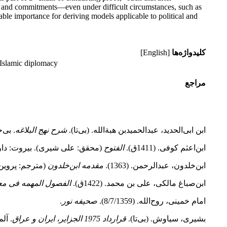
nts and commitments—even under difficult circumstances, such as
able importance for deriving models applicable to political and
کلیدواژه‌ها
[English]
, Islamic diplomacy
مراجع
ابن ابی‌الحدید، عبدالحمیدبن هبة‌الله. (بی‌تا).
شرح نهج البلاغه
. بی‌
ابن‌اعثم کوفی. (1411ق).
الفتوح
(محقق: علی شیری). بیروت: دارا
ابن‌خلدون، عبدالرحمن. (1363).
مقدمه ابن‌خلدون
(مترجم: پروین‌
ابن‌صباغ مالکی، علی بن محمد. (1422ق).
الفصول المهمه فی معر
امام خمینی، روح‌الله. (8/7/1359).
صحیفه نور
.
بشیری، سیاوش. (بی‌تا).
قرارداد 1975 الجزایر، ایران و عراق
. آل