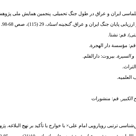
گنجینه اسناد
، 29 (115)، صص 68-98.
). قم: نشتا.
قم: مؤسسة دار الهجرة.
 و السیرة
. بیروت: دارالقلم.
لتراث.
 العلمیه.
الکبیر
. قم: منشورات
پژو