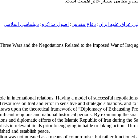
اسی و نظامی بسیار حائز اهمیت است.
ی عراق علیه ایران
؛
دفاع مقدس
؛
اصول مذاکره
؛
دیپلماسی اسلامی
Three Wars and the Negotiations Related to the Imposed War of Iraq ag
role in international relations. Having a model of successful negotiatio
 resources on trial and error in sensitive and strategic situations, and t
raws upon the theoretical framework of “Diplomacy of Exhausting Proo
ficant religious and national historical periods. By examining the sira
 and diplomatic efforts of the Islamic Republic of Iran during the Sac
lists in relevant fields prior to engaging in battle or taking action. Thr
odshed and establish peace.
ation was not pursued as a means of compromise, but rather functioned as