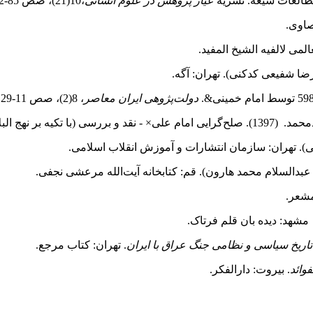
عیار پژوهش در علوم انسانی
،10(21)، صص 85-102
صاوی.
المی لالفیه الشیخ المفید.
ا شفیعی کدکنی). تهران: آگه.
دولت‌پژوهی ایران معاصر
، 8(2)، صص 11-29.
ر نهج البلاغه).
ی). تهران: سازمان انتشارات و آموزش انقلاب اسلامی.
دالسلام محمد هارون). قم: کتابخانه آیت‌الله مرعشی نجفی.
مشعر.
شهد: دیده بان قلم فرتاک.
تاریخ سیاسی و نظامی جنگ عراق با ایران
. تهران: کتاب مرجع.
فوائد
. بیروت: دارالفکر.