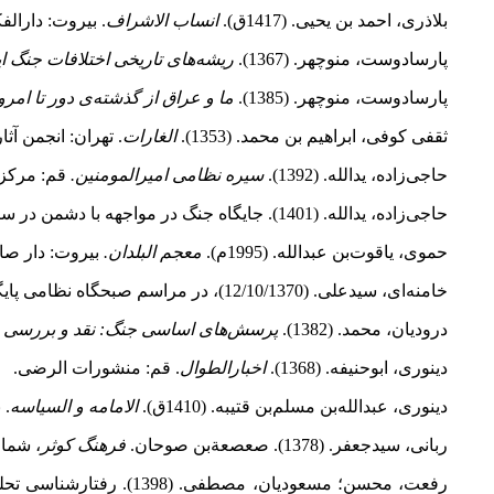
بلاذری، احمد بن یحیی. (1417ق).
انساب الاشراف
. بیروت: دارالفک
پارسادوست، منوچهر. (1367).
ریشه‌های تاریخی اختلافات جنگ ا
پارسادوست، منوچهر. (1385).
ما و عراق از گذشته‌ی دور تا امرو
ثقفی کوفی، ابراهیم بن محمد. (1353).
الغارات
. تهران: انجمن آثا
حاجی‌زاده، یدالله. (1392).
سیره نظامی امیرالمومنین.
قم: مرکز 
حاجی‌زاده، یدالله. (1401). جایگاه جنگ در مواجهه با دشمن در سیره نظامی امام علی×.
حموی، یاقوت‌بن عبدالله. (1995م).
معجم البلدان.
بیروت: دار صاد
خامنه‌ای، سیدعلی. (12/10/1370)، در مراسم صبحگاه نظامی پایگاه منطقه‌ی دوم دریایی نیروی دریایی ارتش در بوشهر.
درودیان، محمد. (1382).
پرسش‌های اساسی جنگ: نقد و بررسی ج
دینوری، ابوحنیفه. (1368).
اخبارالطوال
. قم: منشورات الرضی.
دینوری، عبدالله‌بن مسلم‌بن قتیبه. (1410ق).
الامامه و السیاسه
. 
ربانی، سیدجعفر. (1378). صعصعة‌بن صوحان.
فرهنگ کوثر
، شماره 
رفعت، محسن؛ مسعودیان، مصطفی. (1398). رفتارشناسی تحلیلی از رهبری اخلاق‌مدارانه امام علی× در جنگ در پرتو آموزه‌های نهج البلاغه (مطالعه موردی: جنگ صفین).