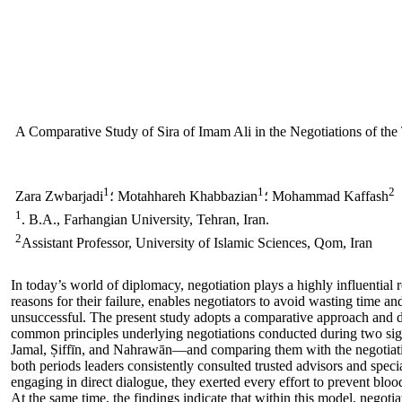
A Comparative Study of Sira of Imam Ali in the Negotiations of the 
1
1
2
؛ Mohammad Kaffash
؛ Motahhareh Khabbazian
Zara Zwbarjadi
1
. B.A., Farhangian University, Tehran, Iran.
2
Assistant Professor, University of Islamic Sciences, Qom, Iran
In today’s world of diplomacy, negotiation plays a highly influential 
reasons for their failure, enables negotiators to avoid wasting time and
unsuccessful. The present study adopts a comparative approach and d
common principles underlying negotiations conducted during two signi
Jamal, Ṣiffīn, and Nahrawān—and comparing them with the negotiations
both periods leaders consistently consulted trusted advisors and specia
engaging in direct dialogue, they exerted every effort to prevent blo
At the same time, the findings indicate that within this model, negoti