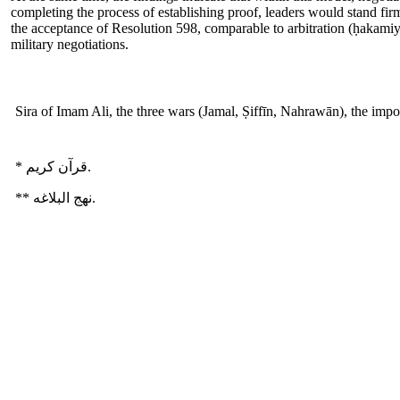
completing the process of establishing proof, leaders would stand fi
the acceptance of Resolution 598, comparable to arbitration (ḥakamiyy
military negotiations.
Sira of Imam Ali, the three wars (Jamal, Ṣiffīn, Nahrawān), the impo
* قرآن کریم.
** نهج البلاغه.