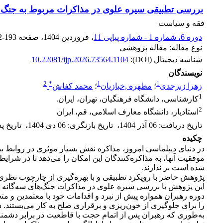
بررسی تطبیقی سیره علوی در مذاکرات مربوط به جنگ‌ها
فقه و سیاست
دوره 6، شماره 1 - شماره پیاپی 11
، فروردین 1404
، صفحه
2-193
نوع مقاله: مقاله پژوهشی
شناسه دیجیتال (DOI):
10.22081/ijp.2026.73564.1104
نویسندگان
2
*
1
1
زهرا زبرجدی
؛
مطهره ,خبازیان
؛
محمد کفاش
1
کارشناسی، دانشگاه فرهنگیان، تهران، ایران.
2
استادیار، دانشگاه معارف اسلامی، قم، ایران
تاریخ دریافت
:
06 آذر 1404
،
تاریخ بازنگری
:
06 دی 1404
،
تاریخ 
چکیده
در دنیای دیپلماسی امروز، مذاکره نقش بسیار موثری در روابط ب
موفقیت آنها، به مذاکره‌کنندگان این امکان را می‌دهد تا در شر
شده است بر ندارند.
پژوهش حاضر با رویکرد تطبیقی و با بهره‌گیری از چارچوب نظری
این پژوهش با بررسی سیره علوی در مذاکرات جنگ‌های سه‌گانه ج
دوره رهبران همواره پیش از نبرد و اقدامات خود با معتمدین و 
را برای جلوگیری از خون‌ریزی و برقراری صلح به کار می‌بستند. 