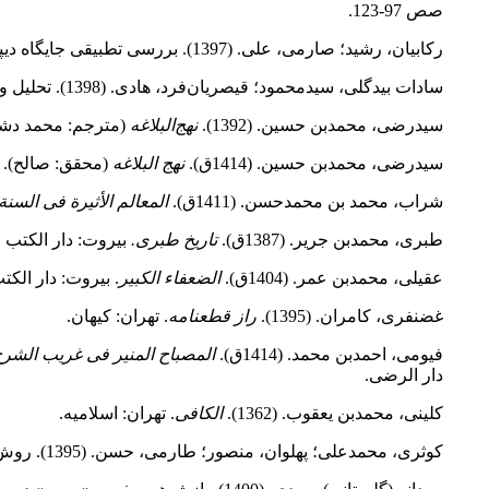
صص 97-123.
رکابیان، رشید؛ صارمی، علی. (1397). بررسی تطبیقی جایگاه دیپلماسی ایران و عراق در طول جنگ تحمیلی. پنجمین همایش ملی پژوهش‌های مدیریت و علوم انسانی در ایران.
سادات بیدگلی، سیدمحمود؛ قیصریان‌فرد، هادی. (1398). تحلیل و ارزیابی پایان جنگ ایران و عراق.
سیدرضی، محمدبن حسین. (1392).
نهج‌البلاغه
(مترجم: محمد دشتی
سیدرضی، محمدبن حسین. (1414ق).
نهج البلاغه
(محقق: صالح). 
شراب، محمد بن محمدحسن. (1411ق).
المعالم الأثیرة فی السنة
طبری، محمدبن جریر. (1387ق).
تاریخ طبری.
بیروت: دار الکتب ا
عقیلی، محمد‌بن عمر. (1404ق).
الضعفاء الکبیر
. بیروت: دار الکتب
غضنفری، کامران. (1395).
راز قطعنامه
. تهران: کیهان.
فیومی، احمدبن محمد. (1414ق).
المصباح المنیر فی غریب الشرح 
دار الرضی.
کلینی، محمدبن یعقوب. (1362).
الکافی
. تهران: اسلامیه.
کوثری، محمدعلی؛ پهلوان، منصور؛ طارمی، حسن. (1395). روش‌شناسی ترتبی رویارویی امام علی× با خوارج با ‌تأکید بر نهج البلاغه.