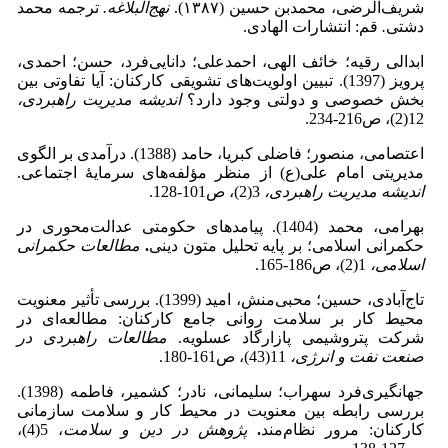
شریف‌الرضی، محمدبن ‌حسین (۱۳۸۷).
نهج‌البلاغه.
ترجمه محمد
دشتی
.
قم: انتشارات الهادی.
ابدالی رقیه؛ خائف الهی، احمدعلی؛ دانایی‌فرد، حسن؛ احمدی،
پرویز (1397). تبیین اولویت‌های تشویقی کارکنان: آیا تفاوتی بین
بخش خصوصی و دولتی وجود دارد؟
اندیشه مدیریت راهبردی،
12(2)، ص216-234.
اعتصامی، منصور؛ فاضلی کبریا، حامد (1388). درآمدی بر الگوی
مدیریتی امام علی(ع) از منظر مؤلفه‌های سرمایۀ اجتماعی.
اندیشه مدیریت راهبردی،
3(2)، ص101-128.
بهرامی، محمد (1404). پیامدهای حکومتی عدالت‌محوری در
حکمرانی اسلامی؛ بر پایه‌ تحلیل متون دینی
.
مطالعات حکمرانی
اسلامی،
1(2)، ص186-165.
تاج‌آبادی، حسین؛ محبی‌منش، امید (1399). بررسی تأثیر معنویت
محیط کار بر سلامت روانی جامع کارکنان: مطالعه‌ای در
شرکت پتروشیمی پازارگاد عسلویه.
مطالعات راهبردی در
صنعت نفت و انرژی،
11(43)، ص161-180.
جهانگیری‌فرد سهراب؛ سلیمانی، نادر؛ کشمیر، فاطمه (1398).
بررسی رابطه‌ بین معنویت در محیط کار و سلامت سازمانی
کارکنان: مرور نظام‌مند
.
پژوهش در دین و سلامت
، 5(4)،