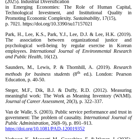
(2025). Industrial Diversification
in Emerging Economies: The Role of Human Capital,
Technological Investment, and Institutional Quality in
Promoting Economic Complexity.
Sustainability
, 17(15),
p. 7021. https://doi.org/10.3390/su17157021
Park, H., Lee, K.S., Park, Y.J., Lee, D.J. & Lee, H.K. (2019).
The association between organizational justice and
psychological well-being by regular exercise in Korean
employees.
International Journal of Environmental Research
and Public Health
,
16(12).
Saunders, M., Lewis, P. & Thornhill, A. (2019).
Research
th
methods for business students
(8
ed.). London: Pearson
Education, p. 40-50.
Steger, M.F., Dik, B.J. & Duffy, R.D. (2012). Measuring
meaningful work: The Work as Meaning Inventory (WAMI).
Journal of Career Assessment,
20(3), p. 322–337.
Van de Walle, S. (2003). Public service performance and trust in
government: The problem of causality.
International Journal of
Public Administration,
26(8–9), p. 891–913.
https://doi.org/10.1081/PAD-120019352