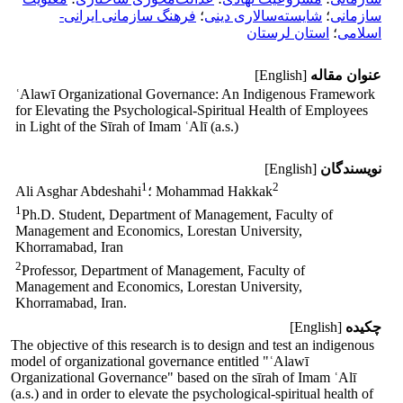
سازمانی
؛
شایسته‌سالاری دینی
؛
فرهنگ سازمانی ایرانی-
اسلامی
؛
استان لرستان
عنوان مقاله
[English]
ʿAlawī Organizational Governance: An Indigenous Framework
for Elevating the Psychological-Spiritual Health of Employees
in Light of the Sīrah of Imam ʿAlī (a.s.)
نویسندگان
[English]
1
2
؛ Mohammad Hakkak
Ali Asghar Abdeshahi
1
Ph.D. Student, Department of Management, Faculty of
Management and Economics, Lorestan University,
Khorramabad, Iran
2
Professor, Department of Management, Faculty of
Management and Economics, Lorestan University,
Khorramabad, Iran.
چکیده
[English]
The objective of this research is to design and test an indigenous
model of organizational governance entitled "ʿAlawī
Organizational Governance" based on the sīrah of Imam ʿAlī
(a.s.) and in order to elevate the psychological-spiritual health of