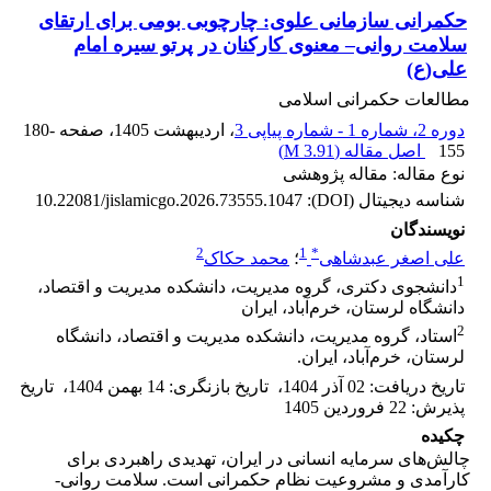
حکمرانی سازمانی علوی: چارچوبی بومی برای ارتقای
سلامت روانی– معنوی کارکنان در پرتو سیره امام
علی(ع)
مطالعات حکمرانی اسلامی
دوره 2، شماره 1 - شماره پیاپی 3
، اردیبهشت 1405
، صفحه
180-
155
اصل مقاله (
3.91 M
)
نوع مقاله: مقاله پژوهشی
شناسه دیجیتال (DOI):
10.22081/jislamicgo.2026.73555.1047
نویسندگان
2
1
*
علی اصغر عبدشاهی
؛
محمد حکاک
1
دانشجوی دکتری، گروه مدیریت، دانشکده مدیریت و اقتصاد،
دانشگاه لرستان، خرم‌آباد، ایران
2
استاد، گروه مدیریت، دانشکده مدیریت و اقتصاد، دانشگاه
لرستان، خرم‌آباد، ایران.
تاریخ دریافت
:
02 آذر 1404
،
تاریخ بازنگری
:
14 بهمن 1404
،
تاریخ
پذیرش
:
22 فروردین 1405
چکیده
چالش‌های سرمایه انسانی در ایران، تهدیدی راهبردی برای
کارآمدی و مشروعیت نظام حکمرانی است. سلامت روانی-