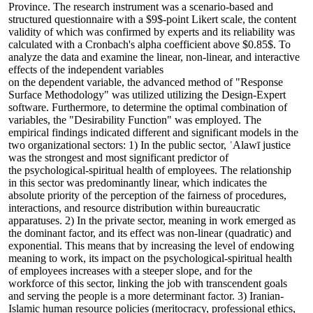
Province. The research instrument was a scenario-based and
structured questionnaire with a $9$-point Likert scale, the content
validity of which was confirmed by experts and its reliability was
calculated with a Cronbach's alpha coefficient above $0.85$. To
analyze the data and examine the linear, non-linear, and interactive
effects of the independent variables
on the dependent variable, the advanced method of "Response
Surface Methodology" was utilized utilizing the Design-Expert
software. Furthermore, to determine the optimal combination of
variables, the "Desirability Function" was employed. The
empirical findings indicated different and significant models in the
two organizational sectors: 1) In the public sector, ʿAlawī justice
was the strongest and most significant predictor of
the psychological-spiritual health of employees. The relationship
in this sector was predominantly linear, which indicates the
absolute priority of the perception of the fairness of procedures,
interactions, and resource distribution within bureaucratic
apparatuses. 2) In the private sector, meaning in work emerged as
the dominant factor, and its effect was non-linear (quadratic) and
exponential. This means that by increasing the level of endowing
meaning to work, its impact on the psychological-spiritual health
of employees increases with a steeper slope, and for the
workforce of this sector, linking the job with transcendent goals
and serving the people is a more determinant factor. 3) Iranian-
Islamic human resource policies (meritocracy, professional ethics,