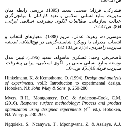
ص127-138.
فشارکی، فرزاد؛ صحت، سعید (1395). بررسی رابطه میان
مدیریت منابع انسانی اسلامی و تعهد کارکنان با میانجی‌گری
عدالت سازمانی.
مطالعات الگوی پیشرفت اسلامی ایرانی
،
4(8)، ص47-72.
موسی‌زاده، زهره؛ عدلی، مریم (1388). معیارهای انتخاب و
انتصاب مدیران با رویکرد شایسته‌گزینی در نهج‌البلاغه.
اندیشه
مدیریت راهبردی
، 3(1)، ص103-132.
ناصحی‌فر، وحید؛ عسکری ماسوله، سعید (1396). تبیین مدل
توسعه منابع انسانی مبتنی بر الگوی اسلامی- ایرانی پیشرفت.
مدیریت فردا
،
16(51)، ص1-10.
Hinkelmann, K. & Kempthorne, O. (1994).
Design and analysis
of experiments.
vol.I: Introduction to experimental design.
Hoboken. NJ:
John Wiley & Sons
,
p.
250-280.
Myers, R.H., Montgomery, D.C. & Anderson-Cook, C.M.
(2016).
Response surface methodology: Process and product
th
optimization using designed experiments
(4
ed.). Hoboken,
NJ: Wiley, p. 230-260.
Ngqoleka, S., Ncanywa, T., Mpongwana, Z. & Asaleye, A.J.