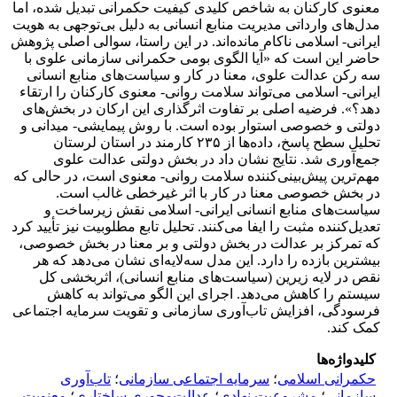
معنوی کارکنان به شاخص کلیدی کیفیت حکمرانی تبدیل شده، اما
مدل‌های وارداتی مدیریت منابع انسانی به دلیل بی‌توجهی به هویت
ایرانی- اسلامی ناکام مانده‌اند. در این راستا، سوالی اصلی پژوهش
حاضر این است که «آیا الگوی بومی حکمرانی سازمانی علوی با
سه رکن عدالت علوی، معنا در کار و سیاست‌های منابع انسانی
ایرانی- اسلامی می‌تواند سلامت روانی- معنوی کارکنان را ارتقاء
دهد؟». فرضیه اصلی بر تفاوت اثرگذاری این ارکان در بخش‌های
دولتی و خصوصی استوار بوده است. با روش پیمایشی- میدانی و
تحلیل سطح پاسخ، داده‌ها از ۲۳۵ کارمند در استان لرستان
جمع‌آوری شد. نتایج نشان داد در بخش دولتی عدالت علوی
مهم‌ترین پیش‌بینی‌کننده سلامت روانی- معنوی است، در حالی که
در بخش خصوصی معنا در کار با اثر غیرخطی غالب است.
سیاست‌های منابع انسانی ایرانی- اسلامی نقش زیرساخت و
تعدیل‌کننده مثبت را ایفا می‌کنند. تحلیل تابع مطلوبیت نیز تأیید کرد
که تمرکز بر عدالت در بخش دولتی و بر معنا در بخش خصوصی،
بیشترین بازده را دارد. این مدل سه‌لایه‌ای نشان می‌دهد که هر
نقص در لایه زیرین (سیاست‌های منابع انسانی)، اثربخشی کل
سیستم را کاهش می‌دهد. اجرای این الگو می‌تواند به کاهش
فرسودگی، افزایش تاب‌آوری سازمانی و تقویت سرمایه اجتماعی
کمک کند.
کلیدواژه‌ها
حکمرانی اسلامی
؛
سرمایه اجتماعی سازمانی
؛
تاب‌آوری
سازمانی
؛
مشروعیت نهادی
؛
عدالت‌محوری ساختاری
؛
معنویت