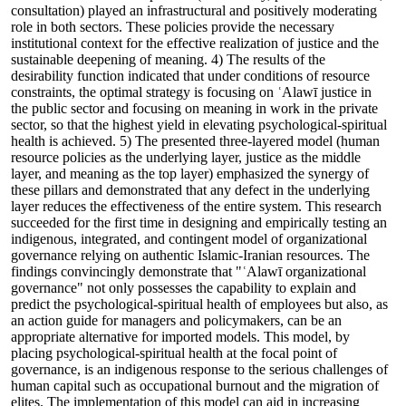
consultation) played an infrastructural and positively moderating
role in both sectors. These policies provide the necessary
institutional context for the effective realization of justice and the
sustainable deepening of meaning. 4) The results of the
desirability function indicated that under conditions of resource
constraints, the optimal strategy is focusing on ʿAlawī justice in
the public sector and focusing on meaning in work in the private
sector, so that the highest yield in elevating psychological-spiritual
health is achieved. 5) The presented three-layered model (human
resource policies as the underlying layer, justice as the middle
layer, and meaning as the top layer) emphasized the synergy of
these pillars and demonstrated that any defect in the underlying
layer reduces the effectiveness of the entire system. This research
succeeded for the first time in designing and empirically testing an
indigenous, integrated, and contingent model of organizational
governance relying on authentic Islamic-Iranian resources. The
findings convincingly demonstrate that "ʿAlawī organizational
governance" not only possesses the capability to explain and
predict the psychological-spiritual health of employees but also, as
an action guide for managers and policymakers, can be an
appropriate alternative for imported models. This model, by
placing psychological-spiritual health at the focal point of
governance, is an indigenous response to the serious challenges of
human capital such as occupational burnout and the migration of
elites. The implementation of this model can aid in increasing