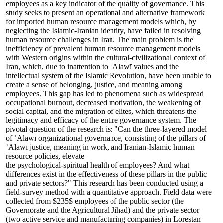
employees as a key indicator of the quality of governance. This
study seeks to present an operational and alternative framework
for imported human resource management models which, by
neglecting the Islamic-Iranian identity, have failed in resolving
human resource challenges in Iran. The main problem is the
inefficiency of prevalent human resource management models
with Western origins within the cultural-civilizational context of
Iran, which, due to inattention to ʿAlawī values and the
intellectual system of the Islamic Revolution, have been unable to
create a sense of belonging, justice, and meaning among
employees. This gap has led to phenomena such as widespread
occupational burnout, decreased motivation, the weakening of
social capital, and the migration of elites, which threatens the
legitimacy and efficacy of the entire governance system. The
pivotal question of the research is: "Can the three-layered model
of ʿAlawī organizational governance, consisting of the pillars of
ʿAlawī justice, meaning in work, and Iranian-Islamic human
resource policies, elevate
the psychological-spiritual health of employees? And what
differences exist in the effectiveness of these pillars in the public
and private sectors?" This research has been conducted using a
field-survey method with a quantitative approach. Field data were
collected from $235$ employees of the public sector (the
Governorate and the Agricultural Jihad) and the private sector
(two active service and manufacturing companies) in Lorestan