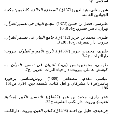
اسلامی، ج3.
شهرستانی، هبة‌الدین (1371ق).
المعجزة الخالدة.
کاظمین: مکتبة
الجوادین العامة.
طبرسی، فضل بن حسن (1372).
مجمع ‌البیان فی تفسیر القرآن
.
تهران: ناصر خسرو، ج4، 8، 10.
طبری، محمد بن جریر (1412ق).
جامع البیان فی تفسیر القرآن
.
بیروت: دارالمعرفه، ج18، 30، 3.
طبری، محمدبن جریر (1387ق).
تاریخ الأمم و الملوک.
بیروت:
دارالتراث، ج2-3.
طوسی، محمدبن‌حسن (بی‌تا).
التبیان فی تفسیر القرآن
. به
کوشش عاملی. بیروت: داراحیاء التراث العربی، ج7.
عباسی مقدم، مصطفی (1389). روش‌شناسی برخورد
پیامبر(ص) با مشرکان و اهل کتاب
.
فلسفه دین،
4(2)، ص161-
186.
فخر رازی، محمد بن عمر (1422ق).
التفسیر الکبیر (مفاتیح
الغیب).
بیروت: دارالکتب العلمیة، ج32.
فراهیدی، خلیل بن احمد (1408ق).
کتاب العین
. بیروت: دارالکتب