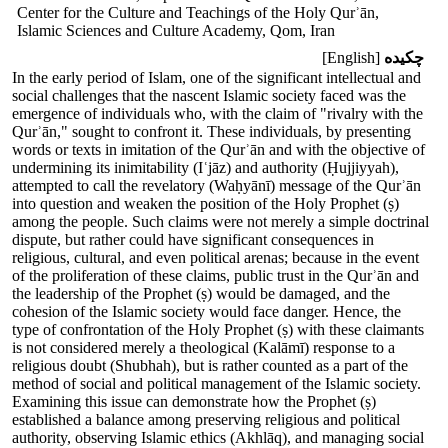
Center for the Culture and Teachings of the Holy Qurʾān,
Islamic Sciences and Culture Academy, Qom, Iran
چکیده
[English]
In the early period of Islam, one of the significant intellectual and
social challenges that the nascent Islamic society faced was the
emergence of individuals who, with the claim of "rivalry with the
Qurʾān," sought to confront it. These individuals, by presenting
words or texts in imitation of the Qurʾān and with the objective of
undermining its inimitability (Iʿjāz) and authority (Ḥujjiyyah),
attempted to call the revelatory (Waḥyānī) message of the Qurʾān
into question and weaken the position of the Holy Prophet (ṣ)
among the people. Such claims were not merely a simple doctrinal
dispute, but rather could have significant consequences in
religious, cultural, and even political arenas; because in the event
of the proliferation of these claims, public trust in the Qurʾān and
the leadership of the Prophet (ṣ) would be damaged, and the
cohesion of the Islamic society would face danger. Hence, the
type of confrontation of the Holy Prophet (ṣ) with these claimants
is not considered merely a theological (Kalāmī) response to a
religious doubt (Shubhah), but is rather counted as a part of the
method of social and political management of the Islamic society.
Examining this issue can demonstrate how the Prophet (ṣ)
established a balance among preserving religious and political
authority, observing Islamic ethics (Akhlāq), and managing social