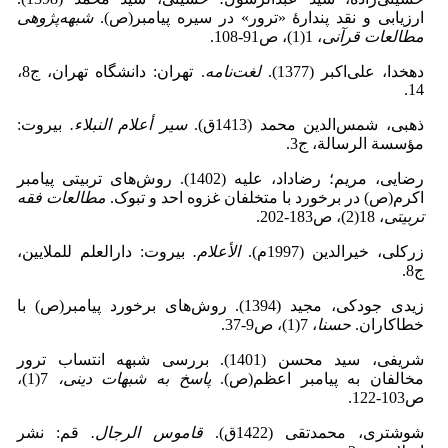
ارزیابی و نقد پندارۀ «ترور» در سیره پیامبر(ص).
شبهه‌پژوهی
مطالعات قرآنی
، 1(1)، ص91-108.
دهخدا، علی‌اکبر (1377).
لغت‌نامه
. تهران: دانشگاه تهران، ج8،
14.
ذهبی، شمس‌الدین محمد (1413ق).
سیر أعلام النبلاء.
بیروت:
مؤسسة الرسالة، ج3.
رضایی، مریم؛ رضاداد، علیه (1402). روش‌های تربیتی پیامبر
اکرم(ص) در برخورد با متخلفان غزوه احد و تبوک.
مطالعات فقه
تربیتی
، 18(2)، ص183-202.
زرکلی، خیرالدین (1997م).
الأعلام.
بیروت: دارالعلم للملایین،
ج8.
زیدی جودکی، مجید (1394). روش‌های برخورد پیامبر(ص) با
خطاکاران.
حسنا
، 7(1)، ص9-37.
شریفی، سید محسن (1401). بررسی شبهه انتساب ترور
مخالفان به پیامبر اعظم(ص).
پاسخ به شبهات دینی،
7(1)،
ص103-122.
شوشتری، محمدتقی (1422ق).
قاموس الرجال.
قم: نشر