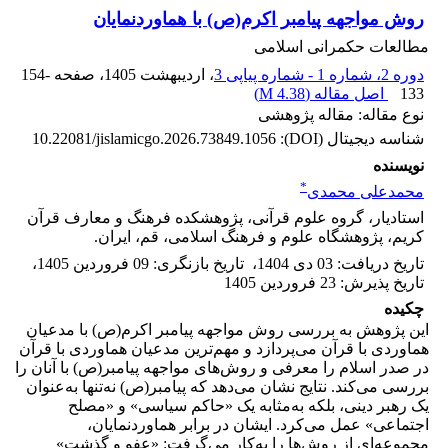
روش مواجهه پیامبر اکرم(ص) با هماوردنمایان
مطالعات حکمرانی اسلامی
دوره 2، شماره 1 - شماره پیاپی 3
، اردیبهشت 1405
، صفحه
154-
133
اصل مقاله (
4.38 M
)
نوع مقاله: مقاله پژوهشی
شناسه دیجیتال (DOI):
10.22081/jislamicgo.2026.73849.1056
نویسنده
*
محمدعلی محمدی
استادیار، گروه علوم قرآنی، پژوهشکده فرهنگ و معارف قرآن
کریم، پژوهشگاه علوم و فرهنگ اسلامی، قم، ایران.
تاریخ دریافت
:
03 دی 1404
،
تاریخ بازنگری
:
09 فروردین 1405
،
تاریخ پذیرش
:
23 فروردین 1405
چکیده
این پژوهش به بررسی روش مواجهه پیامبر اکرم(ص) با مدعیان
هماوردی با قرآن می‌پردازد و مهم‌ترین مدعیان هماوردی با قرآن
در صدر اسلام را معرفی و روش‌های مواجهه پیامبر(ص) با آنان را
بررسی می‌کند. نتایج نشان می‌دهد که پیامبر(ص) نه‌تنها به‌عنوان
یک رهبر دینی، بلکه به‌مثابه یک «حاکم سیاسی» و «مصلح
اجتماعی» عمل می‌کرد. ایشان در برابر هماوردنمایان،
مجموعه‌ای از روش‌ها را به‌کار می‌گرفت: «عفو و گذشت»