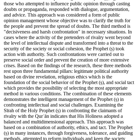
those who attempted to influence public opinion through casting
doubts or propaganda, responded with dialogue, argumentation,
and advice. This approach was considered a form of public
opinion management whose objective was to clarify the truth for
the people and prevent the spread of doubts. The third method is
"decisiveness and harsh confrontation" in necessary situations. In
cases where the activity of the pretenders of rivalry went beyond
the level of intellectual dispute and transformed into a threat to the
security of the society or social cohesion, the Prophet (ṣ) took
action with authority. Such confrontations were carried out to
preserve social order and prevent the creation of more extensive
crises. Based on the findings of the research, these three methods
rest upon three fundamental pillars: legitimate political authority
based on divine revelation, religious ethics which is the
foundation of the social behavior of the Prophet (ṣ), and social tact
which provides the possibility of selecting the most appropriate
method in various conditions. The combination of these elements
demonstrates the intelligent management of the Prophet (ṣ) in
confronting intellectual and social challenges. Examining the
Sīrah of the Holy Prophet (ṣ) in confronting the claimants of
rivalry with the Qurʾān indicates that His Holiness adopted a
balanced and multidimensional approach. This approach was
based on a combination of authority, ethics, and tact. The Prophet
(ṣ) in many instances, through forgiveness, tolerance, and guiding
methods, attempted to reform individuals and keep the society