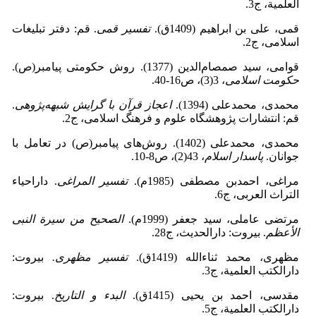
العلمیة، ج3.
قمی، علی بن ابراهیم (1409ق).
تفسیر قمی
. قم: دفتر تبلیغات
اسلامی، ج2.
قوامی، سید صمصام‌الدین (1377). روش حکومتی پیامبر(ص).
حکومت اسلامی
، 3(3)، ص16-40.
محمدی، محمدعلی (1394).
اعجاز قرآن با گرایش شبهه‌پژوهی
.
قم: انتشارات پژوهشگاه علوم و فرهنگ اسلامی، ج2.
محمدی، محمدعلی (1402). روش‌های پیامبر(ص) در تعامل با
جوانان.
پاسدار اسلام
، 43(2)، ص8-10.
مراغی، احمدبن‌ مصطفی (1985م).
تفسیر المراغی
. داراحیاء
التراث العربی، ج6.
مرتضی عاملی، سید جعفر (1999م).
الصحیح من سیرة النبی
الأعظم
. بیروت: دارالحدیث، ج28.
مظهری، محمد ثناءالله (1419ق).
تفسیر مظهری.
بیروت:
دارالکتب العلمیة، ج3.
مقدسی، احمد بن یحیی (1415ق).
البدء و التاریخ
. بیروت:
دارالکتب العلمیة، ج5.