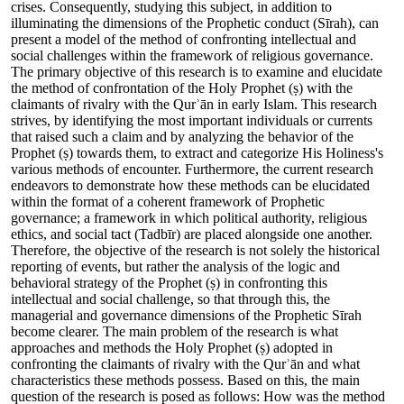
crises. Consequently, studying this subject, in addition to
illuminating the dimensions of the Prophetic conduct (Sīrah), can
present a model of the method of confronting intellectual and
social challenges within the framework of religious governance.
The primary objective of this research is to examine and elucidate
the method of confrontation of the Holy Prophet (ṣ) with the
claimants of rivalry with the Qurʾān in early Islam. This research
strives, by identifying the most important individuals or currents
that raised such a claim and by analyzing the behavior of the
Prophet (ṣ) towards them, to extract and categorize His Holiness's
various methods of encounter. Furthermore, the current research
endeavors to demonstrate how these methods can be elucidated
within the format of a coherent framework of Prophetic
governance; a framework in which political authority, religious
ethics, and social tact (Tadbīr) are placed alongside one another.
Therefore, the objective of the research is not solely the historical
reporting of events, but rather the analysis of the logic and
behavioral strategy of the Prophet (ṣ) in confronting this
intellectual and social challenge, so that through this, the
managerial and governance dimensions of the Prophetic Sīrah
become clearer. The main problem of the research is what
approaches and methods the Holy Prophet (ṣ) adopted in
confronting the claimants of rivalry with the Qurʾān and what
characteristics these methods possess. Based on this, the main
question of the research is posed as follows: How was the method