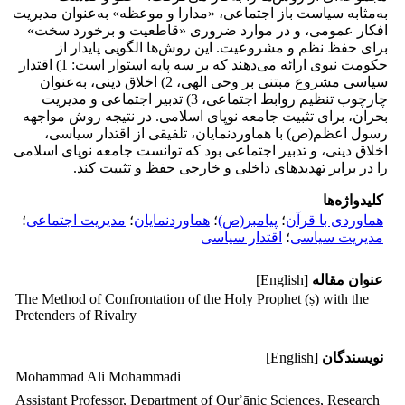
به‌مثابه سیاست باز اجتماعی، «مدارا و موعظه» به‌عنوان مدیریت
افکار عمومی، و در موارد ضروری «قاطعیت و برخورد سخت»
برای حفظ نظم و مشروعیت. این روش‌ها الگویی پایدار از
حکومت نبوی ارائه می‌دهند که بر سه پایه استوار است: 1) اقتدار
سیاسی مشروع مبتنی بر وحی الهی، 2) اخلاق دینی، به‌عنوان
چارچوب تنظیم روابط اجتماعی، 3) تدبیر اجتماعی و مدیریت
بحران، برای تثبیت جامعه نوپای اسلامی. در نتیجه روش مواجهه
رسول اعظم(ص) با هماوردنمایان، تلفیقی از اقتدار سیاسی،
اخلاق دینی، و تدبیر اجتماعی بود که توانست جامعه نوپای اسلامی
را در برابر تهدیدهای داخلی و خارجی حفظ و تثبیت کند.
کلیدواژه‌ها
هماوردی با قرآن
؛
پیامبر(ص)
؛
هماوردنمایان
؛
مدیریت اجتماعی
؛
مدیریت سیاسی
؛
اقتدار سیاسی
عنوان مقاله
[English]
The Method of Confrontation of the Holy Prophet (ṣ) with the
Pretenders of Rivalry
نویسندگان
[English]
Mohammad Ali Mohammadi
Assistant Professor, Department of Qurʾānic Sciences, Research