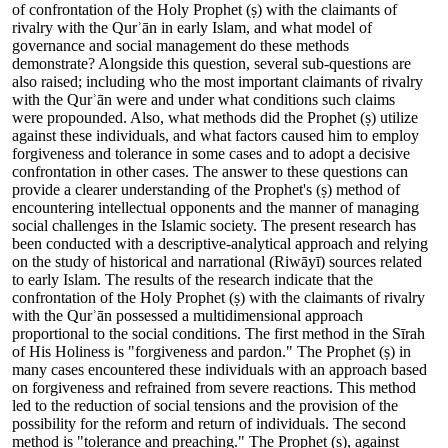
of confrontation of the Holy Prophet (ṣ) with the claimants of
rivalry with the Qurʾān in early Islam, and what model of
governance and social management do these methods
demonstrate? Alongside this question, several sub-questions are
also raised; including who the most important claimants of rivalry
with the Qurʾān were and under what conditions such claims
were propounded. Also, what methods did the Prophet (ṣ) utilize
against these individuals, and what factors caused him to employ
forgiveness and tolerance in some cases and to adopt a decisive
confrontation in other cases. The answer to these questions can
provide a clearer understanding of the Prophet's (ṣ) method of
encountering intellectual opponents and the manner of managing
social challenges in the Islamic society. The present research has
been conducted with a descriptive-analytical approach and relying
on the study of historical and narrational (Riwāyī) sources related
to early Islam. The results of the research indicate that the
confrontation of the Holy Prophet (ṣ) with the claimants of rivalry
with the Qurʾān possessed a multidimensional approach
proportional to the social conditions. The first method in the Sīrah
of His Holiness is "forgiveness and pardon." The Prophet (ṣ) in
many cases encountered these individuals with an approach based
on forgiveness and refrained from severe reactions. This method
led to the reduction of social tensions and the provision of the
possibility for the reform and return of individuals. The second
method is "tolerance and preaching." The Prophet (ṣ), against