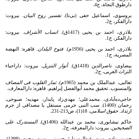
دارطوق النجاة، ج4.
بروسوی، اسماعیل حقی (بی‌تا).
تفسیر روح ‌البیان
. بیروت:
دارالفکر، ج2.
بلاذری، احمد بن یحیی (1417ق).
انساب الأشراف
. بیروت:
دارالفکر، ج1.
بلاذری، احمد بن یحیی (1956م).
فتوح البلدان.
قاهره: النهضة
المصریة، ج1.
بیضاوی، ناصرالدین (1418ق).
أنوار التنزیل.
بیروت: داراحیاء
التراث العربی، ج2.
ثعالبی، عبدالملک بن محمد (1965م).
ثمار القلوب فی المضاف
والمنسوب
. تحقیق محمد أبوالفضل إبراهیم. قاهره: دارالمعارف.
حاجی‌ده‌آبادی، محمدعلی؛ مهدی‌زاد پایدار، مهدیه؛ صبوحی،
رحمان (1400). سب النبی جرمی مستقل یا مصداقی از جرم
ارتداد.
حقوق اسلامی،
18(1)، ص213-231.
حاکم نیشابوری، محمد بن عبدالله (1406ق).
المستدرک علی
الصحیحین
. بیروت: دارالمعرفه، ج2.
حسینی‌زاده، سید عبدالرسول؛ حسینی، سید محمد (1398).