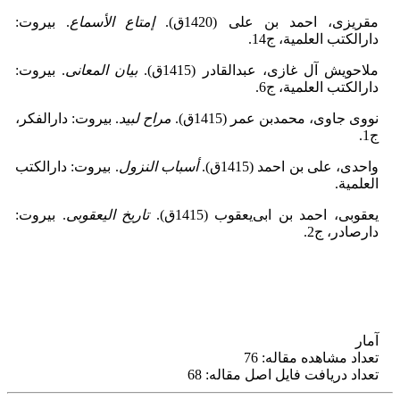
مقریزی، احمد بن علی (1420ق).
إمتاع الأسماع
. بیروت:
دارالکتب العلمیة، ج14.
ملاحویش آل غازی، عبدالقادر (1415ق).
بیان المعانی
. بیروت:
دارالکتب العلمیة، ج6.
نووی جاوی، محمدبن ‌عمر (1415ق).
مراح لبید
. بیروت: دارالفکر،
ج1.
واحدی، علی بن احمد (1415ق).
أسباب النزول
. بیروت: دارالکتب
العلمیة.
یعقوبی، احمد بن ابی‌یعقوب (1415ق).
تاریخ الیعقوبی
. بیروت:
دارصادر، ج2.
آمار
تعداد مشاهده مقاله: 76
تعداد دریافت فایل اصل مقاله: 68