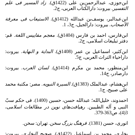
ابن‌جوزی، عبدالرحمن‌بن علی (1422ق).
زاد المسیر فی علم
التفسیر
. بیروت: دارالکتاب العربی، ج2.
ابن‌عبدالبر، یوسف‌بن عبدالله (1412ق).
الاستیعاب فی معرفة
الأصحاب
. بیروت: دارالجیل، ج3، 1.
ابن‌فارس، احمد بن فارس (1404ق).
معجم مقاییس اللغة
. قم:
دفتر تبلیغات اسلامی، ج2.
ابن‌کثیر، اسماعیل بن عمر (1408ق).
البدایة و النهایة.
بیروت:
داراحیاء التراث العربی، ج5.
ابن‌منظور، محمد بن مکرم (1414ق).
لسان العرب.
بیروت:
دارصادر، ج14.
ابن‌هشام، عبدالملک (1383ق).
السیرة النبویه.
مصر: مکتبة محمد
علی صبیح، ج1.
احمدوند، خلیل‌الله؛ عبدالله حسن، حسین (1400). فی حکم سبّ
النبی
و آله الطیبین
.
رهیافت‌های نوین در مطالعات اسلامی
،
3(4)، ص363-379.
انوری، حسن (1381).
فرهنگ بزرگ سخن.
تهران: سخن.
بخاری، محمد بن اسماعیل (1422ق).
صحیح البخاری
. بیروت: