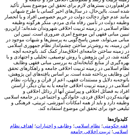
فراهم‌آوردن بسترهای لازم برای تحقق این موضوع بسیار تأکید
شده است. بااین‌حال، در سال‌های اخیر کسانی با طرح شبهاتی
مانند عدم جواز دخالت دولت در حریم خصوصی افراد و یا انحصار
وظیفه دولت در تأمین رفاه مادی مردم، منکر هرگونه وظیفه
نظام اسلامی در زمینه تربیت اخلاقی شهروندان شده‌اند؛ ازاین‌رو،
تبیین مبانی فقهی این موضوع امری ضروری است. تبیین این
مبانی می‌تواند، ضمن پاسخ‌گویی به پرسش‌ها و شبهات موجود در
این زمینه، به روشن‌تر ساختن چشم‌انداز نظام جمهوری اسلامی
در زمینه ساختن جامعه‌ای اخلاق‌مدار کمک کند. باتوجه‌به آنچه
گفته شد، در این پژوهش با روش توصیفی، تحلیلی و اجتهادی و با
بهره‌گیری از منابع کتابخانه‌ای به بررسی مبانی فقهی وظایف
نظام اسلامی در زمینه تربیت اخلاقی جامعه و راهکارهای تحقق
این وظایف پرداخته شده است. بر اساس یافته‌های این پژوهش،
باتوجه‌به دلایل و مستندات فقهی، اعم از قرآن و روایات، نظام
اسلامی در زمینه تربیت اخلاقی جامعه یا به بیان دیگر، آراستن
افراد به فضائل اخلاقی و پیراستن آنها از رذائل اخلاقی و
نهادینه‌کردن اخلاق فردی، خانوادگی و اجتماعی در جامعه اسلامی
وظیفه دارد و باید از همه امکانات آموزشی، تربیتی، فرهنگی و
تبلیغی خود برای تحقق این موضوع استفاده کند.
کلیدواژه‌ها
فقه حکومتی
؛
نظام اسلامی
؛
وظایف و اختیارات
؛
اهداف نظام
اسلامی
؛
تربیت اخلاقی جامعه