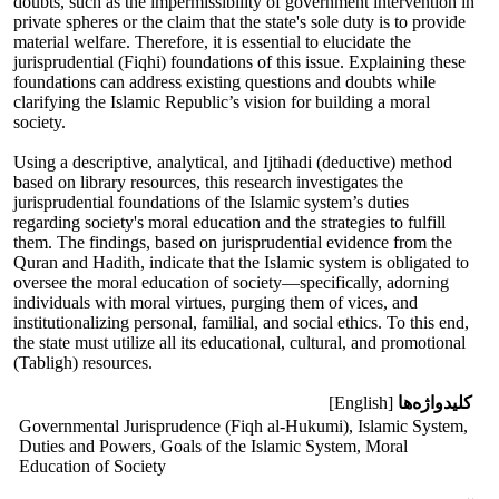
doubts, such as the impermissibility of government intervention in
private spheres or the claim that the state's sole duty is to provide
material welfare. Therefore, it is essential to elucidate the
jurisprudential (Fiqhi) foundations of this issue. Explaining these
foundations can address existing questions and doubts while
clarifying the Islamic Republic’s vision for building a moral
society.
Using a descriptive, analytical, and Ijtihadi (deductive) method
based on library resources, this research investigates the
jurisprudential foundations of the Islamic system’s duties
regarding society's moral education and the strategies to fulfill
them. The findings, based on jurisprudential evidence from the
Quran and Hadith, indicate that the Islamic system is obligated to
oversee the moral education of society—specifically, adorning
individuals with moral virtues, purging them of vices, and
institutionalizing personal, familial, and social ethics. To this end,
the state must utilize all its educational, cultural, and promotional
(Tabligh) resources.
کلیدواژه‌ها
[English]
Governmental Jurisprudence (Fiqh al-Hukumi), Islamic System,
Duties and Powers, Goals of the Islamic System, Moral
Education of Society