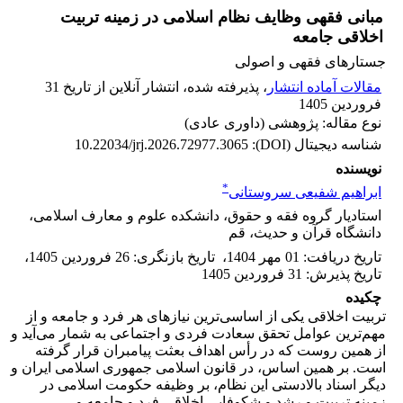
مبانی فقهی وظایف نظام اسلامی در زمینه تربیت
اخلاقی جامعه
جستارهای فقهی و اصولی
مقالات آماده انتشار
، پذیرفته شده، انتشار آنلاین از تاریخ 31
فروردین 1405
نوع مقاله: پژوهشی (داوری عادی)
شناسه دیجیتال (DOI):
10.22034/jrj.2026.72977.3065
نویسنده
*
ابراهیم شفیعی سروستانی
استادیار گروه فقه و حقوق، دانشکده علوم و معارف اسلامی،
دانشگاه قرآن و حدیث، قم
تاریخ دریافت
:
01 مهر 1404
،
تاریخ بازنگری
:
26 فروردین 1405
،
تاریخ پذیرش
:
31 فروردین 1405
چکیده
تربیت اخلاقی یکی از اساسی‌ترین نیازهای هر فرد و جامعه و از
مهم‌ترین عوامل تحقق سعادت فردی و اجتماعی به شمار می‌آید و
از همین روست که در رأس اهداف بعثت پیامبران قرار گرفته
است. بر همین اساس، در قانون اسلامی جمهوری اسلامی ایران و
دیگر اسناد بالادستی این نظام، بر وظیفه حکومت اسلامی در
زمینه تربیت و رشد و شکوفایی اخلاقی فرد و جامعه و