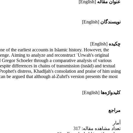
عنوان مقاله
[English]
نویسندگان
[English]
چکیده
[English]
e of the earliest accounts in Islamic history. However, the
allenge. Aiming to analyze and reconstruct ʿUrwah's original
nd Gregor Schoeler through a comparative analysis of various
spite differences in chains of transmission (isnād) and textual
rophet's distress, Khadījah's consolation and praise of him using
can be argued that although al-Zuhrī's version presents the most
کلیدواژه‌ها
[English]
مراجع
آمار
تعداد مشاهده مقاله: 317