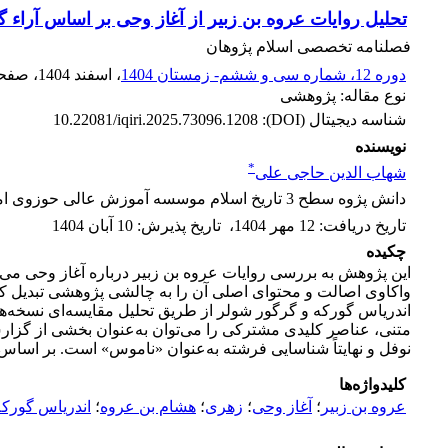
تحلیل روایات عروه بن زبیر از آغاز وحی بر اساس آراء 
فصلنامه تخصصی اسلام پژوهان
دوره 12، شماره سی و ششم- زمستان 1404
، اسفند 1404
، صفح
نوع مقاله: پژوهشی
شناسه دیجیتال (DOI):
10.22081/iqiri.2025.73096.1208
نویسنده
*
شهاب الدین حاجی علی
دانش پژوه سطح 3 تاریخ اسلام موسسه آموزش عالی حوزوی امام رضا علیه السلام
تاریخ دریافت
:
12 مهر 1404
،
تاریخ پذیرش
:
10 آبان 1404
چکیده
این پژوهش به بررسی روایات عروه بن زبیر درباره آغاز وحی می‌پر
واکاوی اصالت و محتوای اصلی آن را به چالشی پژوهشی تبدیل کرده
اندریاس گورکه و گرگور شولر از طریق تحلیل مقایسه‌ای نسخه‌های
نوفل و نهایتاً شناسایی فرشته به‌عنوان «ناموس» است. بر اساس
کلیدواژه‌ها
عروه بن زبیر
؛
آغاز وحی
؛
زهری
؛
هشام بن عروه
؛
اندریاس گورکه