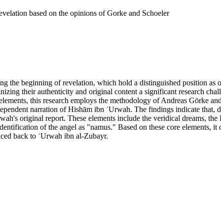
revelation based on the opinions of Gorke and Schoeler
 the beginning of revelation, which hold a distinguished position as on
inizing their authenticity and original content a significant research ch
uent elements, this research employs the methodology of Andreas Görke a
ndependent narration of Hishām ibn ʿUrwah. The findings indicate that, de
ah's original report. These elements include the veridical dreams, the P
entification of the angel as "namus." Based on these core elements, it 
raced back to ʿUrwah ibn al-Zubayr.